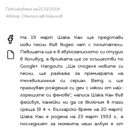
Публикувано на 21.02.2014
Автор: Светослав Николов
На 19 март Шака Кан ще представи
нови песни във видео чат с почитатели.
Певицата ще е в звукозаписното си студио
в Холивуд, а връзката ще се осъществи по
Google+ Hangouts. „Ще споделя новите си
песни, ще разкажа за премиерата на
телевизионния си сериал Being и ще
празнувам рождения си ден с някои от най-
горещите си фенове”, написа Шака Кан във
фейсбук, канейки ни да се включим в тази
среща (в 4 ч. българско време на 20 март).
Шака Кан е родена на 23 март 1953 г., а
последният за момента неин албум е от