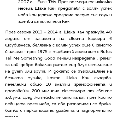
2007 г. – Funk This. През последните няколко
месеца Шака Кан представя с голям успех
нова концертна програма заедно със соул и
аренби изпълнителя Кем.
През сезона 2013 - 2014 г. Шака Кан празнува 40
години от началото на своята кариера в
шоубизнеса, белязана с голям успех още в самото
й начало – през 1975 г. първият й голям хит с Rufus
Tell Me Something Good печели наградата „Грами”
за най-добро вокално ритъм енд блус изпълнение
на дует или група. И докато се възхищаваме на
вечната музика, която Шака Кан създава,
печелейки общо 10 златни грамофончета и
продавайки 200 милиона екземпляра от своите
албуми, сред житейските изпитания, през които
певицата преминава, са два разпаднали се брака,
битки с наркотиците, диабета и наднорменото