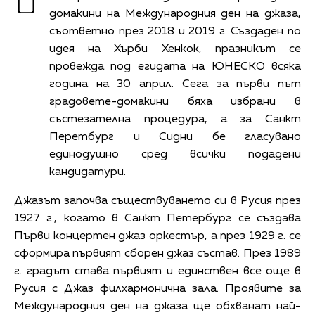
домакини на Международния ден на джаза,
съответно през 2018 и 2019 г. Създаден по
идея на Хърби Хенкок, празникът се
провежда под егидата на ЮНЕСКО всяка
година на 30 април. Сега за първи път
градовете-домакини бяха избрани в
състезателна процедура, а за Санкт
Перетбург и Сидни бе гласувано
единодушно сред всички подадени
кандидатури.
Джазът започва съществуването си в Русия през
1927 г., когато в Санкт Петербург се създава
Първи концертен джаз оркестър, а през 1929 г. се
сформира първият сборен джаз състав. През 1989
г. градът става първият и единствен все още в
Русия с Джаз филхармонична зала. Проявите за
Международния ден на джаза ще обхванат най-