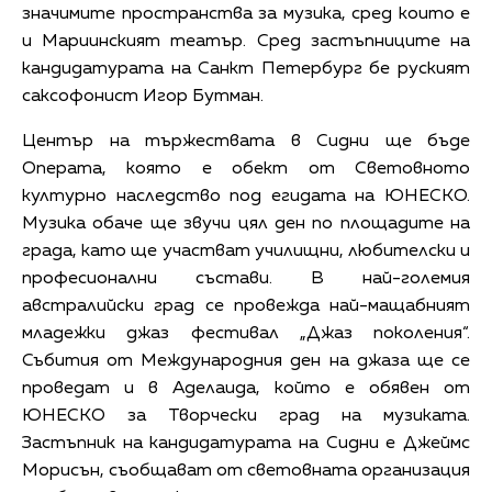
значимите пространства за музика, сред които е
и Мариинският театър. Сред застъпниците на
кандидатурата на Санкт Петербург бе руският
саксофонист Игор Бутман.
Център на тържествата в Сидни ще бъде
Операта, която е обект от Световното
културно наследство под егидата на ЮНЕСКО.
Музика обаче ще звучи цял ден по площадите на
града, като ще участват училищни, любителски и
професионални състави. В най-големия
австралийски град се провежда най-мащабният
младежки джаз фестивал „Джаз поколения“.
Събития от Международния ден на джаза ще се
проведат и в Аделаида, който е обявен от
ЮНЕСКО за Творчески град на музиката.
Застъпник на кандидатурата на Сидни е Джеймс
Морисън, съобщават от световната организация