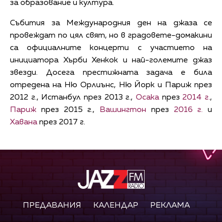
за образование и култура.
Събития за Международния ден на джаза се
провеждат по цял свят, но в градовете-домакини
са официалните концерти с участието на
инициатора Хърби Хенкок и най-големите джаз
звезди. Досега престижната задача е била
отредена на Ню Орлиънс, Ню Йорк и Париж през
2012 г., Истанбул през 2013 г.,
Осака
през
2014 г.
,
Париж
през 2015 г.,
Вашингтон
през
2016 г.
и
Хавана
през 2017 г.
ПРЕДАВАНИЯ
КАЛЕНДАР
РЕКЛАМА