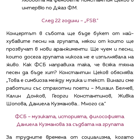
любовта на феновете Константин Цеков в
интервю по Джаз ФМ.
След 22 години – „FSB.”
Концертът в събота ще бъде букет от най-
хубавите песни на групата, някои от които ще
прозвучат в нови аранжименти. Ще чуем и песни,
които досега групата никога не е изпълнявала на
живо. Как ФСБ направиха така, че всяка тяхна
песен да бъде хит? Константин Цеков обяснява:
„Това е симбиоза между музика и текст. Винаги сме
работили със страхотни поети – Михаил Белчев,
Калин Донков, Георги Константинов, Живка
Шопова, Даниела Кузманова... Много са.“
ФСБ – музиката, историята, философията.
Даниела Кузманова за съдбата на групата
За трудните времена от социализма, когато