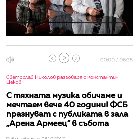
00:00 / 06:35
Светослав Николов разговаря с Константин
Цеков
С тяхната музика обичаме и
мечтаем вече 40 години! ФСБ
празнуват с публиката в зала
„Арена Армеец“ в събота
Публикувано на 03.10.2017