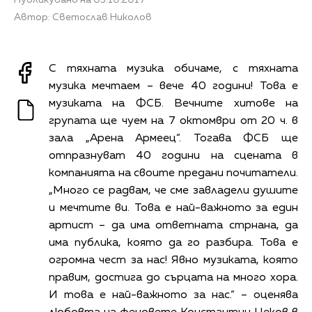
Автор: Светослав Николов
С тяхната музика обичаме, с тяхната
музика мечтаем – вече 40 години! Това е
музиката на ФСБ. Вечните хитове на
групата ще чуем на 7 октомври от 20 ч. в
зала „Арена Армеец“. Тогава ФСБ ще
отпразнуват 40 години на сцената в
компанията на своите предани почитатели.
„Много се радвам, че сме завладели душите
и мечтите ви. Това е най-важното за един
артист – да има ответната стрнана, да
има публика, която да го разбира. Това е
огромна чест за нас! Явно музиката, която
правим, достига до сърцата на много хора.
И това е най-важното за нас.“ – оценява