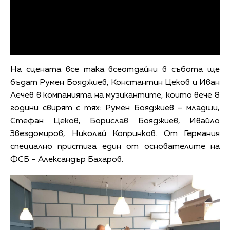
На сцената все така всеотдайни в събота ще
бъдат Румен Бояджиев, Константин Цеков и Иван
Лечев в компанията на музикантите, които вече 8
години свирят с тях: Румен Бояджиев – младши,
Стефан Цеков, Борислав Бояджиев, Ивайло
Звездомиров, Николай Копринков. От Германия
специално пристига един от основателите на
ФСБ – Александър Бахаров.