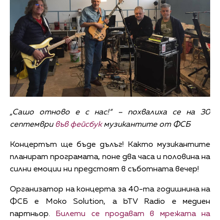
„Сашо отново е с нас!“ – похвалиха се на 30
септември
във фейсбук
музикантите от ФСБ
Концертът ще бъде дълъг! Както музикантите
планират програмата, поне два часа и половина на
силни емоции ни предстоят в съботната вечер!
Организатор на концерта за 40-та годишнина на
ФСБ е Moko Solution, а bTV Radio е медиен
партньор.
Билети се продават в мрежата на