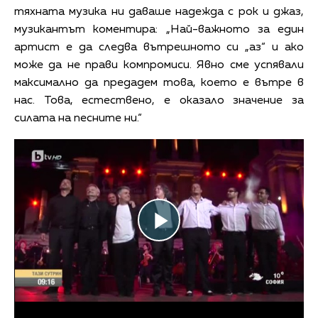
тяхната музика ни даваше надежда с рок и джаз,
музикантът коментира: „Най-важното за един
артист е да следва вътрешното си „аз“ и ако
може да не прави компромиси. Явно сме успявали
максимално да предадем това, което е вътре в
нас. Това, естествено, е оказало значение за
силата на песните ни.“