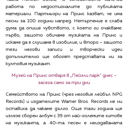
работа по недостигналите до публиката
материали. Партньори на Принс казват, че има
песни за 100 години напред. Нетърпение е слаба
дума да опише чувството, с което ги очакваме:
първо, защото обичаме музиката на Принс и
искаме да я слушаме в изобилие, и второ – защото
тези негови записи и творчески идеи
допълнително ще обогят представата ни за
култовия музикант.
Музей на Принс отваря в „Пейзли парк“ днес –
засега само за три дни
Семейството на Принс (чрез неговия лейбъл NPG
Records) и издателите Warner Bros. Records не ни
оставиха да чакаме дълго. Още тази година ще
излезе сборен албум с 39 от най-големите хитове
на музиканта, а 40-та песен е неиздаваната