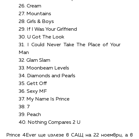
26. Cream
27. Mountains
28. Girls & Boys
29. If I Was Your Girlfriend
30. U Got The Look
31. I Could Never Take The Place of Your
Man
32. Glam Slam
33. Moonbeam Levels
34. Diamonds and Pearls
35. Gett Off
36. Sexy MF
37. My Name Is Prince
38. 7
39. Peach
40. Nothing Compares 2 U
Prince 4Ever ще излезе в САЩ на 22 ноември, а в