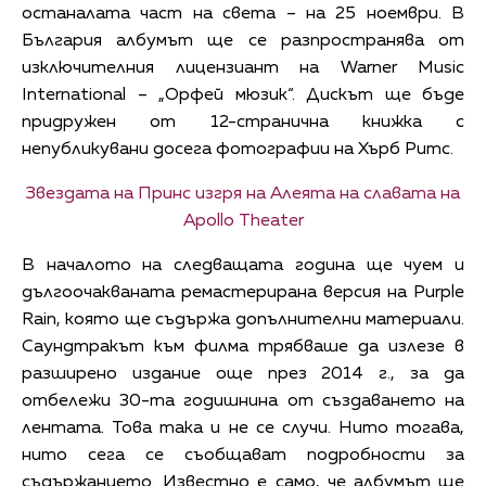
останалата част на света – на 25 ноември. В
България албумът ще се разпространява от
изключителния лицензиант на Warner Music
International – „Орфей мюзик“. Дискът ще бъде
придружен от 12-странична книжка с
непубликувани досега фотографии на Хърб Ритс.
Звездата на Принс изгря на Алеята на славата на
Apollo Theater
В началото на следващата година ще чуем и
дългоочакваната ремастерирана версия на Purple
Rain, която ще съдържа допълнителни материали.
Саундтракът към филма трябваше да излезе в
разширено издание още през 2014 г., за да
отбележи 30-та годишнина от създаването на
лентата. Това така и не се случи. Нито тогава,
нито сега се съобщават подробности за
съдържанието. Известно е само, че албумът ще