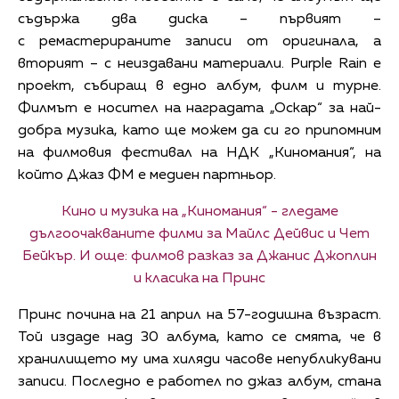
съдържа два диска – първият –
с ремастерираните записи от оригинала, а
вторият – с неиздавани материали. Purple Rain е
проект, събиращ в едно албум, филм и турне.
Филмът е носител на наградата „Оскар“ за най-
добра музика, като ще можем да си го припомним
на филмовия фестивал на НДК „Киномания“, на
който Джаз ФМ е медиен партньор.
Кино и музика на „Киномания“ - гледаме
дългоочакваните филми за Майлс Дейвис и Чет
Бейкър. И още: филмов разказ за Джанис Джоплин
и класика на Принс
Принс почина на 21 април на 57-годишна възраст.
Той издаде над 30 албума, като се смята, че в
хранилището му има хиляди часове непубликувани
записи. Последно е работел по джаз албум, стана