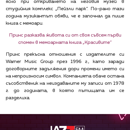
ясно при откриването на неговия музей в
студийния комплекс „Пейзли парк“. По-рано тази
година музикантът обяви, че е започнал да пише
книга с мемоари.
Принс разказва живота си от своя съвсем първи
спомен в мемоарната книга „Красивите“
Принс прекъсна отношения с издателите си
Warner Music Group през 1996 г., като заради
договорните задължения дори промени името си
на непроизносим символ. Компанията обаче остана
съсобственик на неиздаваните му записи от 1978
г. до годината, в която пътищата им се
разделиха.