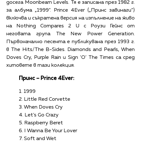
досега Moonbeam Levels. Тя е записана през 1982 г.
за албума „1999“. Prince 4Ever („Принс завинаги“)
включва и съкратена версия на изпълнение на живо
на Nothing Compares 2 U с Роузи Гейнс от
неговата група The New Power Generation.
Първоначално песента е публикувана през 1993 г.
в The Hits/The B-Sides. Diamonds and Pearls, When
Doves Cry, Purple Rain и Sign ‘O’ The Times са сред
хитовете в тази колекция.
Принс – Prince 4Ever:
1. 1999
2. Little Red Corvette
3. When Doves Cry
4. Let’s Go Crazy
5. Raspberry Beret
6. I Wanna Be Your Lover
7. Soft and Wet