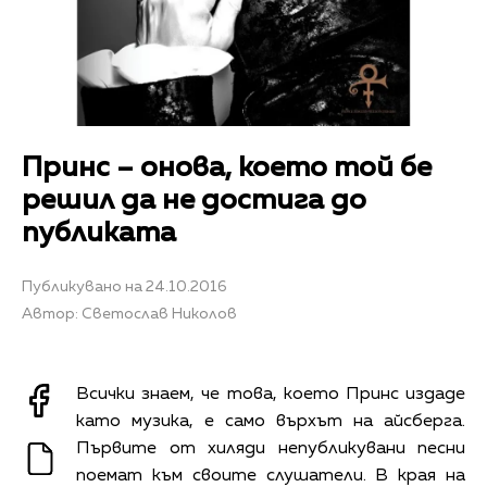
Принс – онова, което той бе
решил да не достига до
публиката
Публикувано на 24.10.2016
Автор: Светослав Николов
Всички знаем, че това, което Принс издаде
като музика, е само върхът на айсберга.
Първите от хиляди непубликувани песни
поемат към своите слушатели. В края на