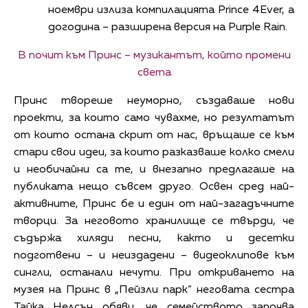
ноември излиза компилацията Prince 4Ever, а
догодина – разширена версия на Purple Rain.
В почит към Принс – музикантът, който промени
света
Принс твореше неуморно, създаваше нови
проекти, за които само чувахме, но резултатът
от които остана скрит от нас, връщаше се към
стари свои идеи, за които разказваше колко смели
и необичайни са те, и внезапно предлагаше на
публиката нещо съвсем друго. Освен сред най-
активните, Принс бе и един от най-загадъчните
творци. За неговото хранилище се твърди, че
съдържа хиляди песни, както и десетки
подготвени – и неиздадени – видеоклипове към
сингли, останали нечути. При откриването на
музея на Принс в „Пейзли парк“ неговата сестра
Тайка Нелсън обяви, че семейството започва