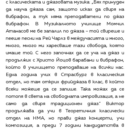
с класическата и джазовата музика: „Бях принуден
да науча джаза сам, защото исках да свиря на
вибрафон, а тук няма преподаватели по джаз
вибрафон. В Музикалното училище Момчил
Атанасов ме бе запалил по джаза – той свиреше и
пееше песни на Рей Чарлз в междучасията и много,
много, много ми харесваше тази свобода, която
имаше той. С него започнах да се уча на джаз и
продължих с Христо Йоцов барабани и вибрафон,
който в училището преподаваше на всички нас.
Една година учих в Страсбург в класическия
отдел, но там открих фрийджаза в клас, в който
всеки можеше да се запише. Така можах да се
потопя в света на свободната импровизация, а не
само да свиря традиционен джаз.“ Виктор
продължава да учи в Теоретичния класически
отдел на НМА, но прави джаз концерти, учи
композиция, а преди 7 години кандидатства в