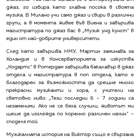
джаз, го избира като главна посока в своята
музика. В Милано учи само джаз и свири в различни
групи, а в момента живее във Виена и завършва
магистратура по джаз бас в „Музик унд кунст“ в
един от най-добрите университети.
След като завършва НМУ, Мартин заминава за
Холандия и в Консерваторията за изкуства
„Кодартс“ в Ротердам завършва бакалавър в джаз
отдела и магистратура в поп отдела, като е
благодарен за възможността да срещне много
прекрасни музиканти и хора, с учители на
световно ниво: „Тези последни 6 – 7 години са
незаменими. Ако не се бяха случили, животът ми
щеше да изглежда по коренно различен начин.“ –
споделя той.
Музикалната история на Виктор също е свързана