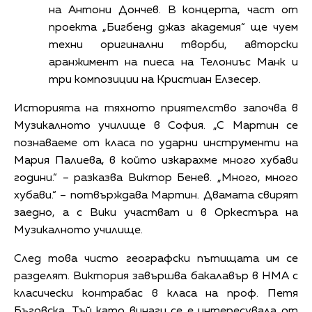
на Антони Дончев. В концерта, част от
проекта „Бигбенд джаз академия“ ще чуем
техни оригинални творби, авторски
аранжимент на пиеса на Телониъс Манк и
три композиции на Кристиан Елзесер.
Историята на тяхното приятелство започва в
Музикалното училище в София. „С Мартин се
познаваеме от класа по ударни инструменти на
Мария Палиева, в който изкарахме много хубави
години.“ – разказва Виктор Бенев. „Много, много
хубави.“ – потвърждава Мартин. Двамата свирят
заедно, а с Вики участват и в Оркестъра на
Музикалното училище.
След това чисто географски пътищата им се
разделят. Виктория завършва бакалавър в НМА с
класически контрабас в класа на проф. Петя
Бъговска. Тъй като винаги се е интересувала от