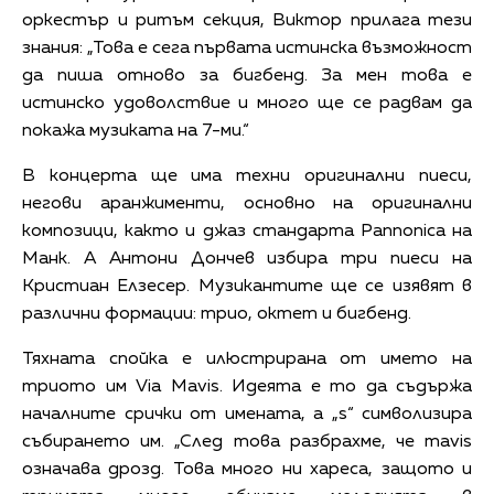
оркестър и ритъм секция, Виктор прилага тези
знания: „Това е сега първата истинска възможност
да пиша отново за бигбенд. За мен това е
истинско удоволствие и много ще се радвам да
покажа музиката на 7-ми.“
В концерта ще има техни оригинални пиеси,
негови аранжименти, основно на оригинални
композици, както и джаз стандарта Pannonica на
Манк. А Антони Дончев избира три пиеси на
Кристиан Елзесер. Музикантите ще се изявят в
различни формации: трио, октет и бигбенд.
Тяхната спойка е илюстрирана от името на
триото им Via Mavis. Идеята е то да съдържа
началните срички от имената, а „s“ символизира
събирането им. „След това разбрахме, че mavis
означава дрозд. Това много ни хареса, защото и