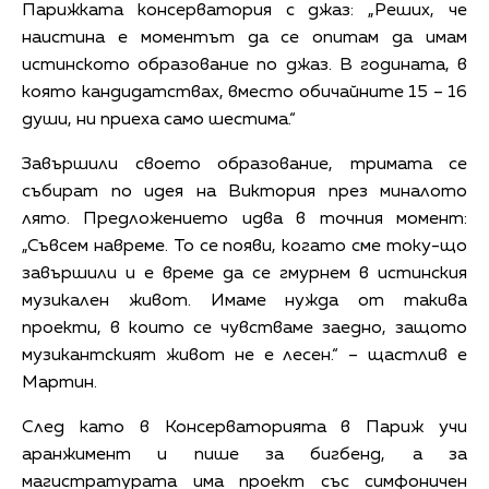
Парижката консерватория с джаз: „Реших, че
наистина е моментът да се опитам да имам
истинското образование по джаз. В годината, в
която кандидатствах, вместо обичайните 15 – 16
души, ни приеха само шестима.“
Завършили своето образование, тримата се
събират по идея на Виктория през миналото
лято. Предложението идва в точния момент:
„Съвсем навреме. То се появи, когато сме току-що
завършили и е време да се гмурнем в истинския
музикален живот. Имаме нужда от такива
проекти, в които се чувстваме заедно, защото
музикантският живот не е лесен.“ – щастлив е
Мартин.
След като в Консерваторията в Париж учи
аранжимент и пише за бигбенд, а за
магистратурата има проект със симфоничен