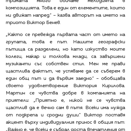
тримата много обичаме мелодията в
композицията. Това е един от елементите, които
ни движат напред.“ – казва авторът на името на
триото Виктор Бенев.
„Както се превежда първата част от името на
групата, това е път. Нашите географски
пътища са разделени, но като изкуство моите
колеги, макар и толкова млади, са завършени
музиканти със собствен стил. Мен ме прави
щастлива фактът, че успяваме да се съберем в
един общ път и да вървим заедно.“ – обобщава
своето удовлетворение Виктория Кирилова.
Мартин се чувства добре в компанията на
приятели: „Приятно е, никой не се чувства
щастлив да е вечно сам в пътя. Всеки има нужда
от подкрепа и сродни души.“ Виктор поставя
акцент върху индивидуалния принос в общия път:
„Важно е, че всеки е събрал доста впечатления от