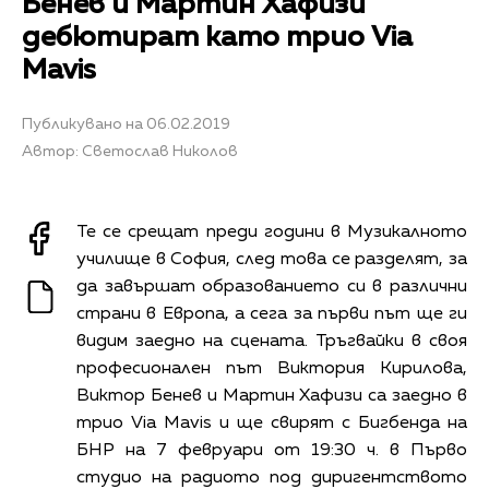
Бенев и Мартин Хафизи
дебютират като трио Via
Mavis
Публикувано на 06.02.2019
Автор: Светослав Николов
Те се срещат преди години в Музикалното
училище в София, след това се разделят, за
да завършат образованието си в различни
страни в Европа, а сега за първи път ще ги
видим заедно на сцената. Тръгвайки в своя
професионален път Виктория Кирилова,
Виктор Бенев и Мартин Хафизи са заедно в
трио Via Mavis и ще свирят с Бигбенда на
БНР на 7 февруари от 19:30 ч. в Първо
студио на радиото под диригентството