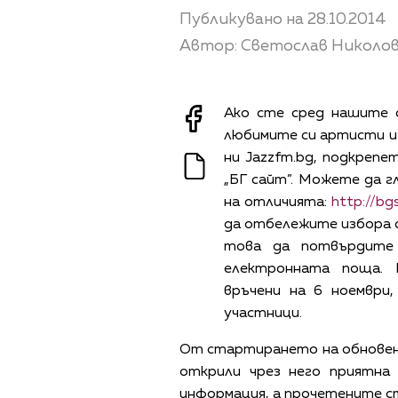
Публикувано на 28.10.2014
Автор: Светослав Николо
Ако сте сред нашите 
любимите си артисти и
ни Jazzfm.bg, подкрепе
„БГ сайт”. Можете да г
на отличията:
http://bg
да отбележите избора си
това да потвърдите 
електронната поща.
връчени на 6 ноември
участници.
От стартирането на обновени
открили чрез него приятна
информация, а прочетените ст