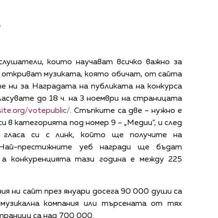
в
слушатели, които научават всичко важно за
 откриват музиката, която обичат, от сайта
те ни за Наградата на публиката на конкурса
ласувате до 18 ч. на 3 ноември на страницата
site.org/votepublic/
. Стъпките са две – нужно е
 в категорията под номер 9 – „Медии”, и след
гласа си с линк, който ще получите на
 Най-престижните уеб награди ще бъдат
, а конкуренцията тази година е между 225
я ни сайт през януари досега 90 000 души са
 музикална компания или търсената от тях
раници са над 700 000.