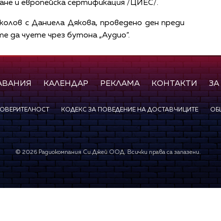
не и европейска сертификация /ЦИЕС/.
олов с Даниела Дякова, проведено ден преди
те да чуете чрез бутона „Аудио“.
АВАНИЯ
КАЛЕНДАР
РЕКЛАМА
КОНТАКТИ
ЗА
ПОВЕРИТЕЛНОСТ
КОДЕКС ЗА ПОВЕДЕНИЕ НА ДОСТАВЧИЦИТЕ
ОБ
©
2026
Радиокомпания Си.Джей ООД. Всички права са запазени.