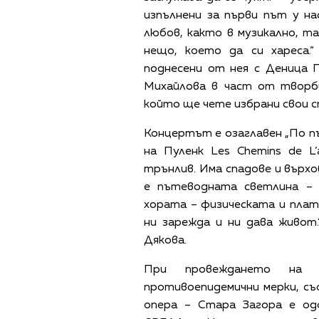
изпълнени за първи път у на
любов, както в музикално, т
нещо, което да си хареса.
поднесени от нея с Деница 
Михайлова в част от твор
който ще чете избрани свои с
Концертът е озаглавен „По 
на Пуленк Les Chemins de 
трънлив. Има спадове и върхо
е пътеводната светлина – 
хората – физическата и плат
ни зарежда и ни дава живот
Дякова.
При провеждането на 
противоепидемични мерки, с
опера – Стара Загора е о