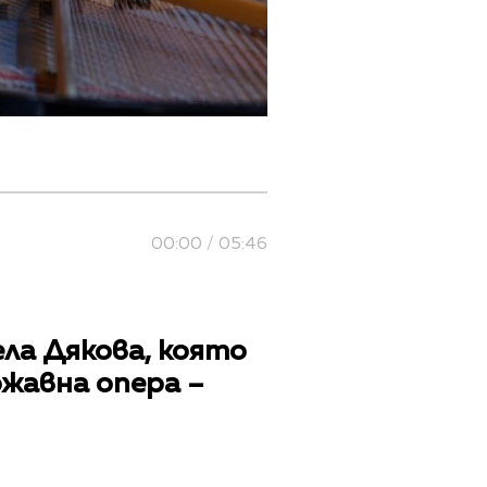
00:00 / 05:46
ла Дякова, която
ржавна опера –