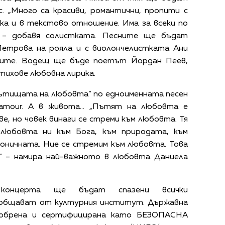
с. „Много са красиви, романтични, пропити с
ака и в текстово отношение. Има за всеки по
“ – добавя солистката. Песните ще бъдат
Петрова на рояла и с виолончелистката Ани
бите. Водещ ще бъде поетът Йордан Пеев,
тихове любовна лирика.
пътищата на любовта“ по едноименната песен
L’amour. А в живота… „Пътят на любовта е
ве, но човек винаги се стреми към любовта. Тя
любовта ни към Бога, към природата, към
оничната. Ние се стремим към любовта. Това
.“ – намира най-важното в любовта Даниела
концерта ще бъдат спазени всички
ъобщават от културния институт. Държавна
добрена и сертифицирана като БЕЗОПАСНА