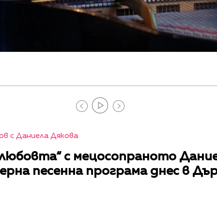
в с Даниела Дякова
любовта“ с мецосопраното Дание
ерна песенна програма днес в Дъ