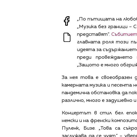
„По пътищата на любов
„Музика без граници – 
представят“.
Събитието
главната роля този пъ
идеята за съдържанието
преди провеждането 
„Защото е много обгрижв
За нея това е своеобразен 
камерната музика и песента н
пандемична обстановка да пок
различно, много е задушевно 
Концертът в стил бел епок
немски и на френски композит
Пуленк, Бизе. „Това са сък
заслужава да се чуят.“ – ув