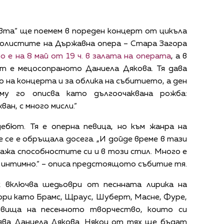
та“ ще поемем в пореден концерт от цикъла
Солистите на Държавна опера – Стара Загора
 е на 8 май от 19 ч. в залата на операта
, а в
т е мецосопраното Даниела Дякова. Тя дава
 на концерта и за облика на събитието, а ден
му го описва като дългоочаквана рожба:
ан, с много мисли.“
дебют. Тя е оперна певица, но към жанра на
е се е обръщала досега. „И дойде време в тази
ажа способностите си и в този стил. Много е
и интимно.“ – описа предстоящото събитие тя.
 включва шедьоври от песнната лирика на
ори като Брамс, Щраус, Шуберт, Масне, Фуре,
ровища на песенното творчество, които си
ерява Даниела Дякова. Някои от тях ще бъдат