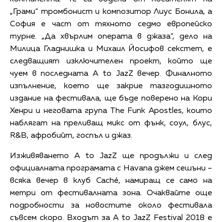
„Грами“ тромбонист и композитор Лиус Бонила, а
София е част от тяхното седмо европейско
турне. „Да хвърлим операта в джаза“, дело на
Милица Гладнишка и Михаил Йосифов секстет, е
следващият изключителен проект, който ще
чуем в последната А to JazZ вечер. Финалното
изпълнение, което ще закрие тазгодишното
издание на фестивала, ще бъде поверено на Кори
Хенри и неговата група The Funk Apostles, които
наблягат на преливащ микс от фънк, соул, блус,
R&B, афробийт, госпъл и джаз.
Изживяването А to JazZ ще продължи и след
официалната програмата с Havana джем сешъни –
всяка вечер в клуб Caché, намиращ се само на
метри от фестивалната зона. Очаквайте още
подробности за новостите около фестивала
съвсем скоро. Входът за A to JazZ Festival 2018 е