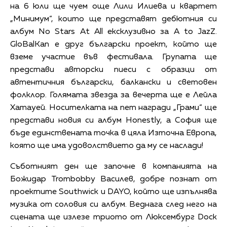
на 6 юли ще чуем още Лили Илиева и квартет
„Минимум“, които ще представят дебютния си
албум No Stars At All ексклузивно за A to JazZ.
GloBalKan е друг български проект, който ще
вземе участие във фестивала. Групата ще
представи авторски пиеси с образци от
автентичния български, балкански и световен
фолклор. Голямата звезда за вечерта ще е Лейла
Хатауей. Носителката на пет награди „Грами“ ще
представи новия си албум Honestly, а София ще
бъде единствената точка в цяла Източна Европа,
която ще има удоволствието да му се наслади!
Съботният ден ще започне в компанията на
Божидар Trombobby Василев, добре познат от
проектите Southwick и DAYO, който ще изпълнява
музика от соловия си албум. Веднага след него на
сцената ще излезе триото от Люксембург Dock