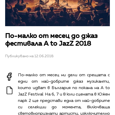
По-малко от месец до джаз
фестивала А to JazZ 2018
Публикувано на 12.06.2018
По-малко от месец ни дели от срещата с
едни от най-добрите джаз музиканти,
които идват в България по покана на A to
JazZ Festival. На 6, 7 и 8 юли сцената в Южен
парк 2 ще представи една от най-добрите
си селекции до момента, включваща
световнопризнати артисти, изключително