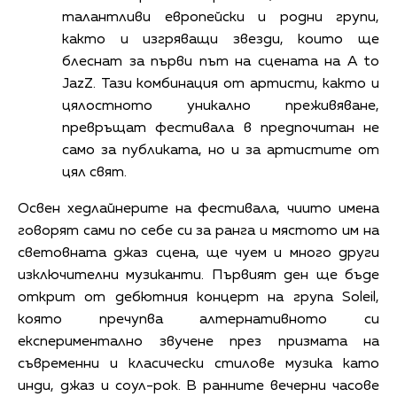
талантливи европейски и родни групи,
както и изгряващи звезди, които ще
блеснат за първи път на сцената на A to
JazZ. Тази комбинация от артисти, както и
цялостното уникално преживяване,
превръщат фестивала в предпочитан не
само за публиката, но и за артистите от
цял свят.
Освен хедлайнерите на фестивала, чиито имена
говорят сами по себе си за ранга и мястото им на
световната джаз сцена, ще чуем и много други
изключителни музиканти. Първият ден ще бъде
открит от дебютния концерт на група Soleil,
която пречупва алтернативното си
експериментално звучене през призмата на
съвременни и класически стилове музика като
инди, джаз и соул-рок. В ранните вечерни часове