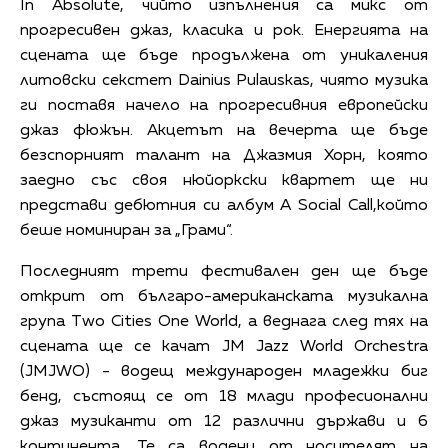
In Absolute, чийто изпълнения са микс от
прогресивен джаз, класика и рок. Енергията на
сцената ще бъде продължена от уникаления
литовски секстет Dainius Pulauskas, чиято музика
ги поставя начело на прогресивния европейски
джаз фюжън. Акцетът на вечерта ще бъде
безспорният талант на Джазмия Хорн, която
заедно със своя нюйоркски квартет ще ни
представи дебютния си албум A Social Call,който
беше номиниран за „Грами“.
Последният трети фестивален ден ще бъде
открит от българо-американскaта музикална
група Тwo Cities One World, а веднага след тях на
сцената ще се качат JM Jazz World Orchestra
(JMJWO) - водещ международен младежки биг
бенд, състоящ се от 18 млади професионални
джаз музиканти от 12 различни държави и 6
континента. Те са водени от носителят на