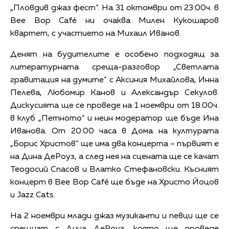
„Пловдив джаз фест“. На 31 октомври от 23:00ч. в
Bee Bop Café ни очаква Милен Кукошаров
квартет, с участието на Михаил Иванов.
Денят на будителите е особено подходящ за
литературната среща-разговор „Светлата
гравитация на думите“ с Аксиния Михайлова, Инна
Пелева, Любомир Канов и Александър Секулов.
Дискусията ще се проведе на 1 ноември от 18:00ч.
в клуб „Петното“ и неин модератор ще бъде Ина
Иванова. От 20:00 часа в Дома на културата
„Борис Христов“ ще има два концерта – първият е
на Дина ДеРоуз, а след нея на сцената ще се качат
Теодосий Спасов и Влатко Стефановски. Късният
концерт в Bee Bop Café ще бъде на Христо Йоцов
и Jazz Cats.
На 2 ноември млади джаз музиканти и певци ще се
срещнат с Дина ДеРоуз, която ще проведе