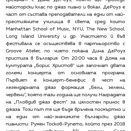
майсторски клас по джаз пиано и вокал. ДеРоуз е
част от състава преподаватели на едни от най-
престижните училища в света, сред които
Manhattan School of Music, NYU, The New School,
Long Island University и др. Участието й във
фестивала се осъществява в партньорство с
Groove Atelier, по чиято покана Дина ДеРоуз
пристига в България. От 20:00 часа в Дома на
културата „Борис Христов“ ще започнат двата
големи концерта от основната програма.
Първият е концерт-бенефис в чест на
легендарната джаз формация „Бели, зелени,
червени“, която тази година ще получи Наградата
на „Пловдив джаз фест“ за цялостен принос в
джаза. Този път тя ще бъде връчена посмъртно и
на един от най-значимите български джаз
пианисти: Румен Тосков-Рупето, който през 2018