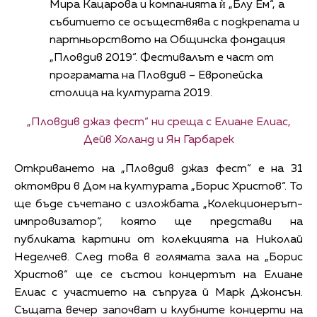
Мира Кацарова и компанията ѝ „Блу Ем“, а
събитието се осъществява с подкрепата и
партньорството на Общинска фондация
„Пловдив 2019“. Фестивалът е част от
програмата на Пловдив – Европейска
столица на културата 2019.
„Пловдив джаз фест“ ни среща с Елиане Елиас,
Дейв Холанд и Ян Гарбарек
Откриването на „Пловдив джаз фест“ е на 31
октомври в Дом на културата „Борис Христов“. То
ще бъде съчетано с изложбата „Колекционерът-
импровизатор“, която ще представи на
публиката картини от колекцията на Николай
Неделчев. След това в голямата зала на „Борис
Христов“ ще се състои концертът на Елиане
Елиас с участието на съпруга й Марк Джонсън.
Същата вечер започват и клубните концерти на