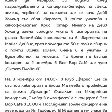
щеше да навърши 50 години. След
награждаването и концерта-бенефис на „Бели,
зелени, червени“, на сцената ще се качи Дейв
Холанд със своя квартет, в който участва и
саксофонистът Крис Потър. Името на Дейв
Холанд заема солидно място в историята на
джаза. Започвайки кариерата си в квартета на
Майлс Дейвис, през последните 50 г. той е свирил
с почти всички големи имена и е учител и
вдъхновител на мнозина. По време на късния
концерт на 2 ноември в Bee Bop Café ще чуем
„Октет Пловдив“.
На 3 ноември от 14:00ч. в клуб „Фарго“ ще се
състои лектория на Елица Матеева и прожекция
на филма „Орландо“. Финалът на Младежкия
конкурс на „Пловдив джаз фест“ е с концерт в Bee
Bop Café в 16:00 ч. Последният голям концерт е на
легендарния Ян Гарбарек. В квартета му участва