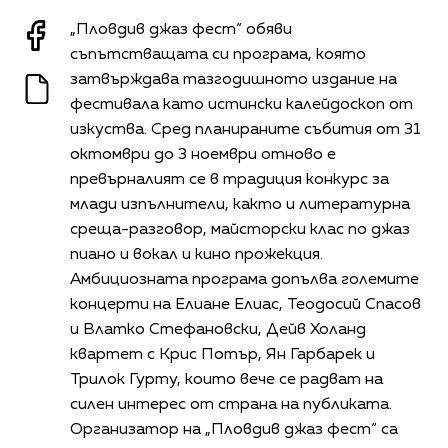
„Пловдив джаз фест“ обяви
съпътстващата си програма, която
затвърждава тазгодишното издание на
фестивала като истински калейдоскоп от
изкуства. Сред планираните събития от 31
октомври до 3 ноември отново е
превърналият се в традиция конкурс за
млади изпълнители, както и литературна
среща-разговор, майсторски клас по джаз
пиано и вокал и кино прожекция.
Амбициозната програма допълва големите
концерти на Елиане Елиас, Теодосий Спасов
и Влатко Стефановски, Дейв Холанд
квартет с Крис Потър, Ян Гарбарек и
Трилок Гурту, които вече се радват на
силен интерес от страна на публиката.
Организатор на „Пловдив джаз фест“ са