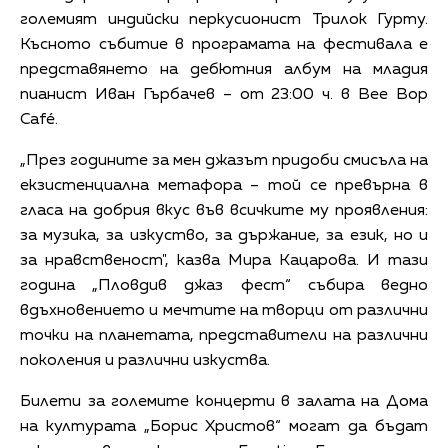
големият индийски перкусионист Трилок Гурту.
Късното събитие в програмата на фестивала е
представянето на дебютния албум на младия
пианист Иван Гърбачев – от 23:00 ч. в Bee Bop
Café.
„През годините за мен джазът придоби смисъла на
екзистенциална метафора – той се превърна в
гласа на добрия вкус във всичките му проявления:
за музика, за изкуство, за държание, за език, но и
за нравственост", казва Мира Кацарова. И тази
година „Пловдив джаз фест“ събира ведно
вдъхновението и мечтите на творци от различни
точки на планетата, представители на различни
поколения и различни изкуства.
Билети за големите концерти в залата на Дома
на културата „Борис Христов“ могат да бъдат