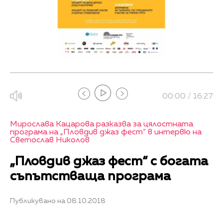
00:00 / 16:27
Мирослава Кацарова разказва за цялостната
програма на „Пловдив джаз фест“ в интервю на
Светослав Николов
„Пловдив джаз фест“ с богата
съпътстваща програма
Публикувано на 08.10.2018