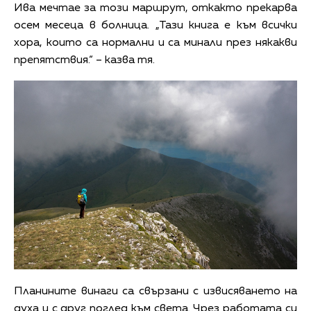
Ива мечтае за този маршрут, откакто прекарва
осем месеца в болница. „Тази книга е към всички
хора, които са нормални и са минали през някакви
препятствия.“ – казва тя.
Планините винаги са свързани с извисяването на
духа и с друг поглед към света. Чрез работата си