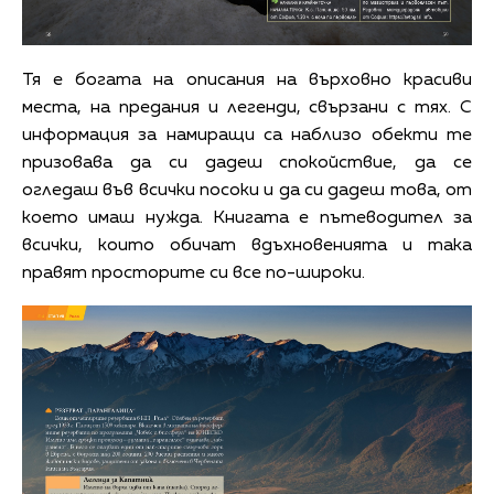
Тя е богата на описания на върховно красиви
места, на предания и легенди, свързани с тях. С
информация за намиращи са наблизо обекти те
призовава да си дадеш спокойствие, да се
огледаш във всички посоки и да си дадеш това, от
което имаш нужда. Книгата е пътеводител за
всички, които обичат вдъхновенията и така
правят просторите си все по-широки.