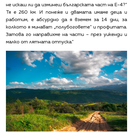
не искаш ли да изминеш българската част на Е-4?“
Тя е 260 км. И понеже и двамата имаме деца и
работим, е абсурдно да я вземем за 14 дни, за
колкото я минават „полубоговете“ и профитата.
Затова го направихме на части – през уикенди и
малко от лятната отпуска.“