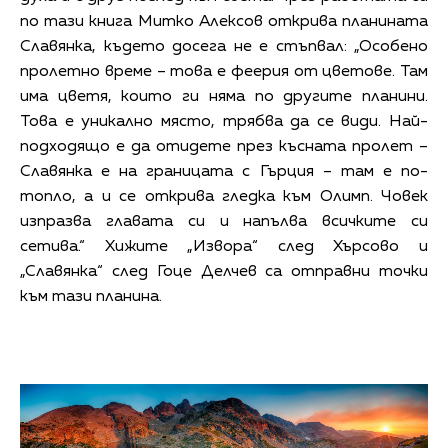
по тази книга Митко Алексов открива планината
Славянка, където досега не е стъпвал: „Особено
пролетно време – това е феерия от цветове. Там
има цветя, които ги няма по другите планини.
Това е уникално място, трябва да се види. Най-
подходящо е да отидете през късната пролет –
Славянка е на границата с Гърция – там е по-
топло, а и се открива гледка към Олимп. Човек
изпразва главата си и напълва всичките си
сетива.“ Хижите „Извора“ след Хърсово и
„Славянка“ след Гоце Делчев са отправни точки
към тази планина.