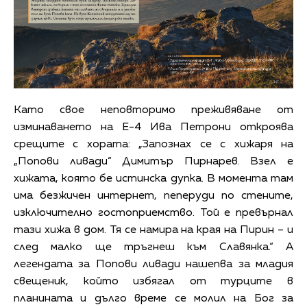
Като свое неповторимо преживяване от
изминаването на Е-4 Ива Петрони откроява
срещите с хората: „Запознах се с хижаря на
„Попови ливади“ Димитър Пирнарев. Взел е
хижата, която бе истинска дупка. В момента там
има безжичен интернет, пеперуди по стените,
изключително гостоприемство. Той е превърнал
тази хижа в дом. Тя се намира на края на Пирин – и
след малко ще тръгнеш към Славянка.“ А
легендата за Попови ливади нашепва за младия
свещеник, който избягал от турците в
планината и дълго време се молил на Бог за