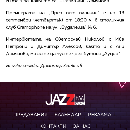
ги такива, каквито са.“ – казва Ани Дамянова.
Премиерата на „През пет планини“ е на 13
септември (четвъртък) от 18:30 ч. в столичния
клуб Gramophone на ул. „Будапеща“ № 6.
Интервютата на Светослав Николов с Ива
Петрони и Димитър Алексов, както и с Ани
Дамянова, можете да чуете чрез бутона „Аудио“.
Всички снимки: Димитър Алексов
ПРЕДАВАНИЯ
КАЛЕНДАР
РЕКЛАМА
КОНТАКТИ
ЗА НАС