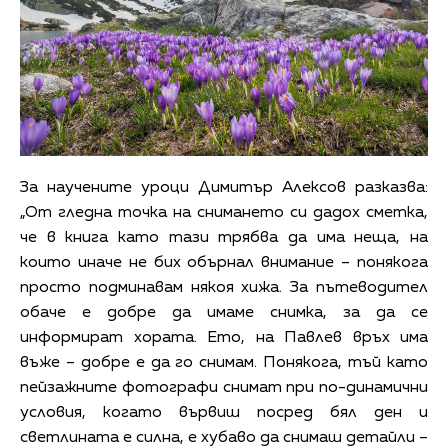
За научените уроци Димитър Алексов разказва:
„От гледна точка на снимането си дадох сметка,
че в книга като тази трябва да има неща, на
които иначе не бих обърнал внимание – понякога
просто подминавам някоя хижа. За пътеводител
обаче е добре да имаме снимка, за да се
информират хората. Ето, на Павлев връх има
въже – добре е да го снимам. Понякога, тъй като
пейзажните фотографи снимат при по-динамични
условия, когато вървиш посред бял ден и
светлината е силна, е хубаво да снимаш детайли –