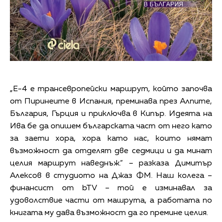
„Е-4 е трансевропейски маршрут, който започва
от Пиринеите в Испания, преминава през Алпите,
България, Гърция и приключва в Кипър. Идеята на
Ива бе да опишем българската част от него като
за заети хора, хора като нас, които нямат
възможност да отделят две седмици и да минат
целия маршрут наведнъж.“ – разказа Димитър
Алексов в студиото на Джаз ФМ. Наш колега –
финансист от bTV – той е изминавал за
удоволствие части от машрута, а работата по
книгата му дава възможност да го премине целия.