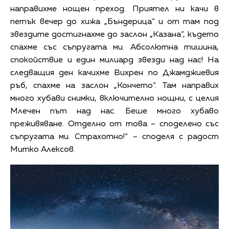
направихме нощен преход. Приятел ни качи в
петък вечер до хижа „Бъндерица“ и от там под
звездите достигнахме до заслон „Казана“, където
спахме със съпругата ми. Абсолютна тишина,
спокойствие и един милиард звезди над нас! На
следващия ден качихме Вихрен по Джамджиевия
ръб, спахме на заслон „Кончето“. Там направих
много хубави снимки, включително нощни, с целия
Млечен път над нас. Беше много хубаво
преживяване. Отделно от това – споделено със
съпругата ми. Страхотно!“ – споделя с радост
Митко Алексов.