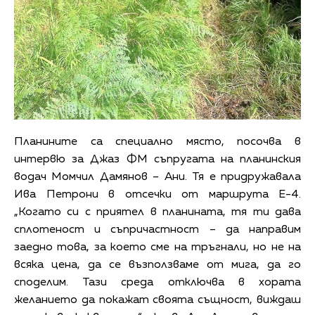
Планините са специално място, посочва в
интервю за Джаз ФМ съпругата на планинския
водач Момчил Дамянов – Ани. Тя е придружавала
Ива Петрони в отсечки от маршрута Е-4.
„Когато си с приятел в планината, тя ти дава
сплотеност и съпричастност – да направим
заедно това, за което сме на тръгнали, но не на
всяка цена, да се възползваме от мига, да го
споделим. Тази среда отключва в хората
желанието да покажат своята същност, виждаш