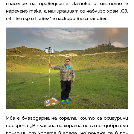
спасение на праведните. Затова и мястото е
наречено така, а намиращият се наблизо храм „Св.
св. Петър и Павел“ е наскоро възстановен.
Ива е благодарна на хората, които са осигурили
подкрепа: „В планината хората не са по-добри или
по-лоши от хората в града, но понеже са в по-