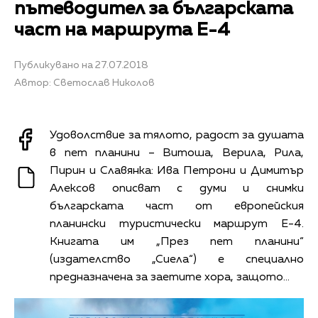
пътеводител за българската
част на маршрута Е-4
Публикувано на 27.07.2018
Автор: Светослав Николов
Удоволствие за тялото, радост за душата
в пет планини – Витоша, Верила, Рила,
Пирин и Славянка: Ива Петрони и Димитър
Алексов описват с думи и снимки
българската част от европейския
планински туристически маршрут Е-4.
Книгата им „През пет планини“
(издателство „Сиела“) е специално
предназначена за заетите хора, защото…