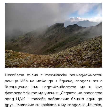
Неговата пълна с технически принадлежности
раница Ива не може да я вдигне, споделя тя с
възхищение към издръжливостта му и към
фотографските му умения: „Седяхме на парапета
пред НДК – тогава работехме близко един до
друг, клатехме си краката и му споделих: „Митко,