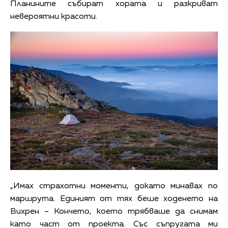
Планините събират хората и разкриват
невероятни красоти.
„Имах страхотни моменти, докато минавах по
маршрута. Единият от тях беше ходенето на
Вихрен – Кончето, което трябваше да снимам
като част от проекта. Със съпругата ми