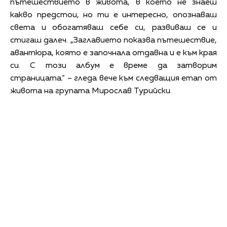
пътешествието в живота, в което не знаеш
какво предстои, но ти е интересно, опознаваш
света и обогатяваш себе си, развиваш се и
стигаш далеч. „Заглавието показва пътешествие,
авантюра, която е започнала отдавна и е към края
си. С този албум е време да затворим
страницата.“ – гледа вече към следващия етап от
живота на групата Мирослав Турийски.