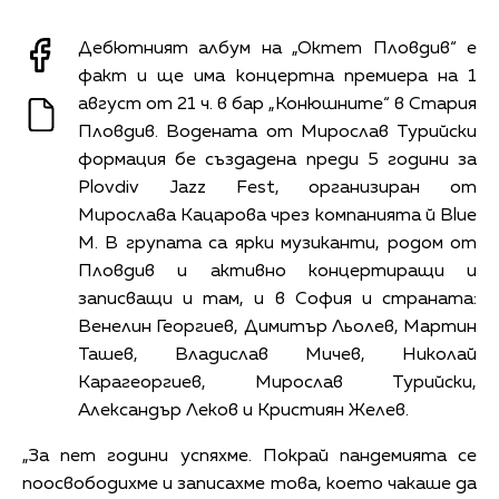
Дебютният албум на „Октет Пловдив“ е
факт и ще има концертна премиера на 1
август от 21 ч. в бар „Конюшните“ в Стария
Пловдив. Водената от Мирослав Турийски
формация бе създадена преди 5 години за
Plovdiv Jazz Fest, организиран от
Мирослава Кацарова чрез компанията й Blue
M. В групата са ярки музиканти, родом от
Пловдив и активно концертиращи и
записващи и там, и в София и страната:
Венелин Георгиев, Димитър Льолев, Мартин
Ташев, Владислав Мичев, Николай
Карагеоргиев, Мирослав Турийски,
Александър Леков и Кристиян Желев.
„За пет години успяхме. Покрай пандемията се
поосвободихме и записахме това, което чакаше да