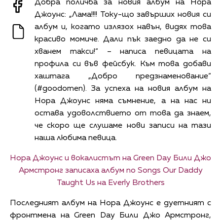
Добра поличба за новия албум на Нора
Джоунс: „Лама!!!! Току-що завърших новия си
албум и, когато излязох навън, видях това
красиво момиче. Дали пък заедно да не си
хванем такси!“ – написа певицата на
профила си във фейсбук. Към това добави
хаштага „Добро предзнаменование“
(#goodomen). За успеха на новия албум на
Нора Джоунс няма съмнение, а на нас ни
остава удоволствието от това да знаем,
че скоро ще слушаме нови записи на тази
наша любима певица.
Нора Джоунс и вокалистът на Green Day Били Джо
Армстронг записаха албум по Songs Our Daddy
Taught Us на Everly Brothers
Последният албум на Нора Джоунс е дуетният с
фронтмена на Green Day Били Джо Армстронг,