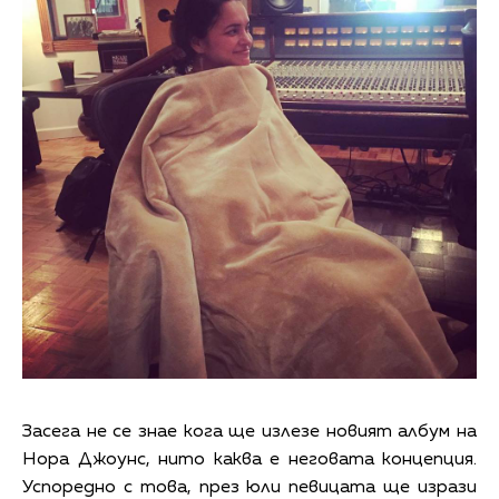
Засега не се знае кога ще излезе новият албум на
Нора Джоунс, нито каква е неговата концепция.
Успоредно с това, през юли певицата ще изрази