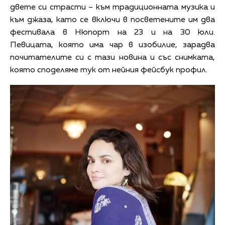
двете си страсти – към традиционната музика и
към джаза, като се включи в посветените им два
фестивала в Нюпорт на 23 и на 30 юли.
Певицата, която има чар в изобилие, зарадва
почитателите си с тази новина и със снимката,
която споделяме тук от нейния фейсбук профил.