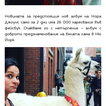
Новината за предстоящия нов албум на Нора
Джоунс само за 2 дни има 26 000 харесвания във
фейсбук. Очакваме го с нетърпение – албум с
доброто предзнаменование на бялата лама в Ню
Йорк.