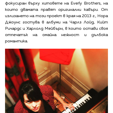
фокусиран върху хитовете на Everly Brothers, на
които двамата правят оригинални кавъри. От
излизането на този проект в края на 2013 г., Нора
Джоунс гостува в албуми на Чарлз Лойд, Кийт
Ричардс и Харлолд Мейбърн, в които остави своя
отпечатък на омайна нежност и дълбока
романтика.