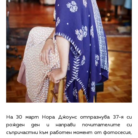
На 30 март Нора Джоунс отпразнува 37-я си
рожден ден и направи почитателите си
съпричастни към работен момент от фотосесия,