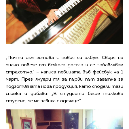
„Почти съм готова с новия си албум. Свиря на
пиано повече от всякога досега и се забавлявам
страхотно.“ – написа певицата във фейсбук на 1
март. През януари тя за първи път загатна за
подготвяната нова продукция, като сподели тази
снимка и добави: „В студиото беше толкова
студено, че ме завиха с одеялце.“