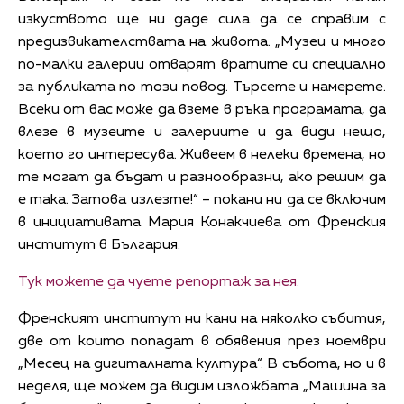
изкуството ще ни даде сила да се справим с
предизвикателствата на живота. „Музеи и много
по-малки галерии отварят вратите си специално
за публиката по този повод. Търсете и намерете.
Всеки от вас може да вземе в ръка програмата, да
влезе в музеите и галериите и да види нещо,
което го интересува. Живеем в нелеки времена, но
те могат да бъдат и разнообразни, ако решим да
е така. Затова излезте!“ – покани ни да се включим
в инициативата Мария Конакчиева от Френския
институт в България.
Тук можете да чуете репортаж за нея.
Френският институт ни кани на няколко събития,
две от които попадат в обявения през ноември
„Месец на дигиталната култура“. В събота, но и в
неделя, ще можем да видим изложбата „Машина за