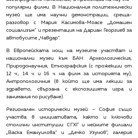
популярни филми. В Националния политехнически
музей ще има научни демонстрации, среща-
разговор с Мария Касимова-Моасе „Домашен
социализъм“ и презентация на Дариан Георгиев за
автобусите „Чавдар“.
В Европейската нощ на музеите участват и
национални музеи към БАН: Археологическия,
Природонаучния, Етнографския (с прожекции от
12 ч., 14 ч. и 16 ч. на филм за историята му),
Антропологичния (в който ще има лекции за
здравето, свързана с експозицията игра и
занимания по рисуване).
Регионален исторически музей – София също
участва в инициативата, както и ключови
столични институции: СГХГ и нейните филиали
„Васка Емануилова“ и „Дечко Узунов“, галерия