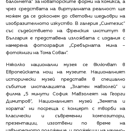
балончета“ за новаторските форми на комикса, а
чрез средствата на виртуалната реалност ще
можем да се докоснем до световни шедьоври на
изобразителното изкуство. В галерия „Синтезис“
със съдействието на Френския институт в
България е представена изложбата с издания с
намерена фотография „Сребърната мина –
фотокниги на Тома Сован“.
Няколко национални музея се включват в
Европейската нощ на музеите. Националният
исторически музей представя в специално
събитие инсталацията „Златен мавзолей“ и
филма „5 минути София. Мавзолеят на Георги
Димитров“, Националният музей „Земята и
хората“ ни посреща с концерт с творби на
класически и съвременни композитори,
презентации, изготвени по време на
извънредното положение, и прожекции на научно-