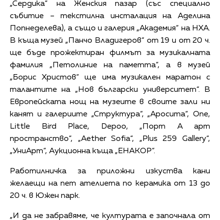
„Сердика“ на Женския пазар (със специално
събитие – текстилна инсталация на Аделина
Попнеделева), а също и галерия „Академия“ на НХА.
В къща музей „Панчо Владигеров“ от 19 и от 20 ч.
ще бъде прожектиран филмът за музикалната
фамилия „Петолиние на паметта“, а в музей
„Борис Христов“ ще има музикален маратон с
талантите на „Нов български университет“. В
Европейската нощ на музеите в своите зали ни
канят и галериите „Структура“, „Аросита“, One,
Little Bird Place, Depoo, „Порт А арт
пространство“, „Aether Sofia“, „Plus 259 Gallery“,
„УниАрт“, Аукционна къща „ЕНАКОР“.
Работилничка за приложни изкуства кани
желаещи на пет ателиета по керамика от 13 до
20 ч. в Южен парк.
„И да не забравяме, че културата е започнала от