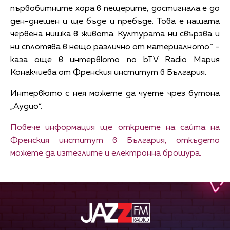
първобитните хора в пещерите, достигнала е до
ден-днешен и ще бъде и пребъде. Това е нашата
червена нишка в живота. Културата ни свързва и
ни сплотява в нещо различно от материалното.“ –
каза още в интервюто по bTV Radio Мария
Конакчиева от Френския институт в България.
Интервюто с нея можете да чуете чрез бутона
„Аудио“.
Повече информация ще откриете на сайта на
Френския институт в България, откъдето
можете да изтеглите и електронна брошура.