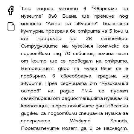
Тази година лятото в “Квартала на
музеите” във Виена ще премине под
мотото “Лято на звуците”. Богатата
културна програма бе открита на 5 юни и
ще продължи до 28 септември.
Сътрудниците на музейния комплекс са
подготвили над 70 събития, голяма част
от които ще се проведат на открито.
Вътрешният двор на музея вече се е
превърнал в своеобразна градина на
звуците. През седмицата от “музикалния
остров” на радио FM4 се пускат
селектирани от радиостанцията музикални
композиции, а през почивните дни известни
диджеи са подготвили специална музика за
програмата Weekend Sounds.
Посетителите могат да й се насладят,