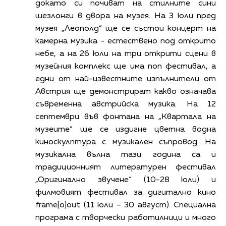
докато си почиват на стилните сини
шезлонги в двора на музея. На 3 юли пред
музея „Леополд“ ще се състои концерт на
камерна музика - естествено под открито
небе, а на 26 юли на три открити сцени в
музейния комплекс ще има поп фестивал, а
едни от най-известните изпълнители от
Австрия ще демонстрират какво означава
съвременна австрийска музика. На 12
септември във фонтана на „Квартала на
музеите“ ще се издигне цветна водна
киноскулптура с музикален съпровод. На
музикална вълна тази година са и
традиционният литературен фестивал
„Оригинално звучене“ (10-28 юли) и
филмовият фестивал за дигитално кино
frame[o]out (11 юли – 30 август). Специална
програма с творчески работилници и много