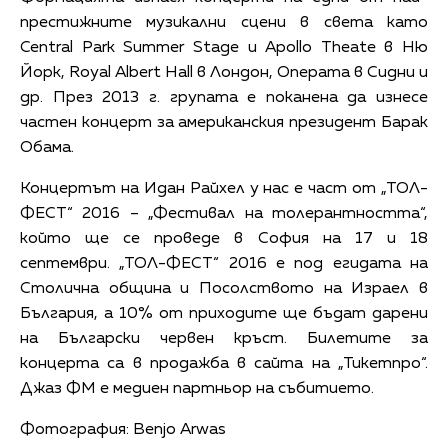
престижните музикални сцени в света като
Central Park Summer Stage и Apollo Theate в Ню
Йорк, Royal Albert Hall в Лондон, Операта в Сидни и
др. През 2013 г. групата е поканена да изнесе
частен концерт за американския президент Барак
Обама.
Концертът на Идан Райхел у нас е част от „ТОЛ-
ФЕСТ“ 2016 – „Фестивал на толерантността“,
който ще се проведе в София на 17 и 18
септември. „ТОЛ-ФЕСТ“ 2016 е под егидата на
Столична община и Посолството на Израел в
България, а 10% от приходите ще бъдат дарени
на Български червен кръст. Билетите за
концерта са в продажба в сайта на „Тикетпро“.
Джаз ФМ е медиен партньор на събитието.
Фотография: Benjo Arwas