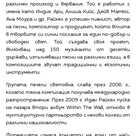
различен произход и вярвания. Той е работил с
имена като Индия. Ари, Алиша Кийс, Дейв Матюс,
Ана Моура и др. Райхел е успешен пианист, автор
на песни, композитор и продуцент, който вплита
в творбите си силни послания за един по-добър и
свободен свят. Той създава своя проект,
включващ над 150 музиканти от десетки
държави, изпълняващи песни на различни езици, а в
композициите звучат традиционни и екзотични
инструменти.
Групата печели световна слава през 2006 г.,
когато тяхна компилация получава международно
разпространение. През 2009 г. Идан Райхел пуска
на пазара втори албум Within The Wall, отново в
мултикултурно партньорство с негови колеги от
различни националности.
Формацията изнася концерти на едни от най-