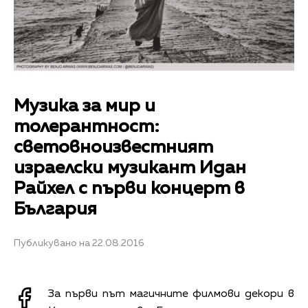
Музика за мир и
толерантност:
световноизвестният
израелски музикант Идан
Райхел с първи концерт в
България
Публикувано на 22.08.2016
За първи път магичните филмови декори в