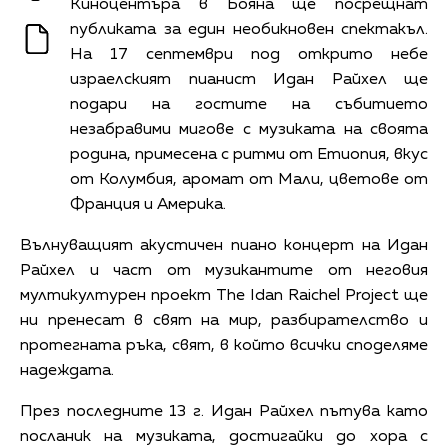
Киноцентъра в Бояна ще посрещнат
публиката за един необикновен спектакъл.
На 17 септември под открито небе
израелският пианист Идан Райхел ще
подари на гостите на събитието
незабравими мигове с музиката на своята
родина, примесена с ритми от Етиопия, вкус
от Колумбия, аромат от Мали, цветове от
Франция и Америка.
Вълнуващият акустичен пиано концерт на Идан
Райхел и част от музикантите от неговия
мултикултурен проект The Idan Raichel Project ще
ни пренесат в свят на мир, разбирателство и
протегната ръка, свят, в който всички споделяме
надеждата.
През последните 13 г. Идан Райхел пътува като
посланик на музиката, достигайки до хора с