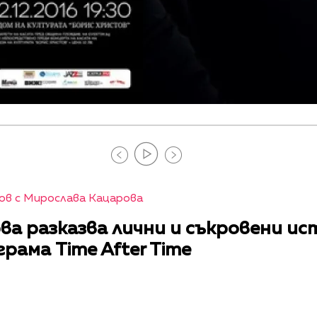
ов с Мирослава Кацарова
а разказва лични и съкровени ис
ама Time After Time