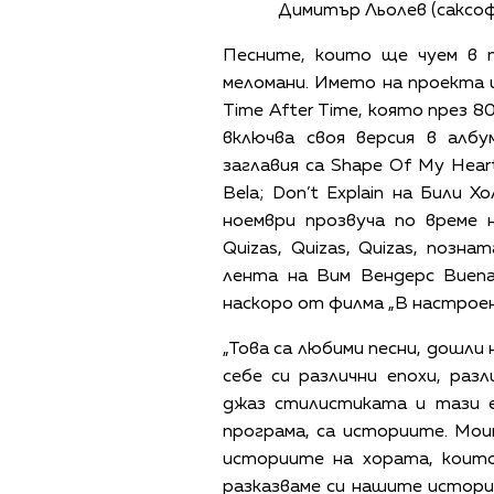
Димитър Льолев (саксоф
Песните, които ще чуем в п
меломани. Името на проекта 
Time After Time, която през 
включва своя версия в албу
заглавия са Shape Of My Heart
Bela; Don’t Explain на Били 
ноември прозвуча по време
Quizas, Quizas, Quizas, поз
лента на Вим Вендерс Buena
наскоро от филма „В настроен
„Това са любими песни, дошли
себе си различни епохи, раз
джаз стилистиката и тази е
програма, са историите. Мои
историите на хората, които
разказваме си нашите истории