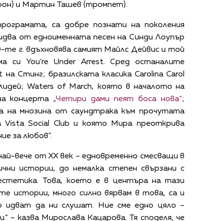
он) и Мартин Ташев (тромпет).
рограмата, са добре познати на поколения
идва от едноименната песен на Синди Лоупър
80-те г. вдъхновява самият Майлс Дейвис и той
ма си You’re Under Arrest. Сред останалите
 на Стинг; бразилската класика Carolina Carol
Холидей; Waters of March, която в началото на
 на концерта
„Четири дами пеят боса нова“
;
ната на мнозина от саундтрака към прочутата
 Vista Social Club и която Мира преоткрива
ие за любов“.
 най-вече от XX век – едновременно смесващи в
лични истории, до немалка степен свързани с
стетика. Това, което е в центъра на тази
те истории, много силно вярвам в това, са и
 идват да ни слушат. Ние сме едно цяло –
.“ – казва Мирослава Кацарова. Тя споделя, че