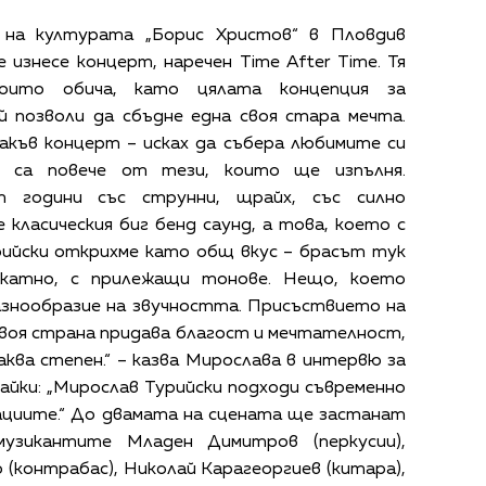
 на културата „Борис Христов“ в Пловдив
изнесе концерт, наречен Time After Time. Тя
които обича, като цялата концепция за
 позволи да сбъдне една своя стара мечта.
акъв концерт – исках да събера любимите си
е, са повече от тези, които ще изпълня.
 години със струнни, щрайх, със силно
 класическия биг бенд саунд, а това, което с
ийски открихме като общ вкус – брасът тук
икатно, с прилежащи тонове. Нещо, което
азнообразие на звучността. Присъствието на
воя страна придава благост и мечтателност,
аква степен.“ – казва Мирослава в интервю за
йки: „Мирослав Турийски подходи съвременно
ациите.“ До двамата на сцената ще застанат
узикантите Младен Димитров (перкусии),
 (контрабас), Николай Карагеоргиев (китара),