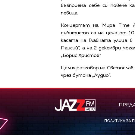
възприема себе си повече к
певица.
Концертът на Мира Time Af
събитието са на цена от 10 
касата на Главната улица в 
Паисий“, а на 2 декември мо
„Борис Христов“.
Целия разговор на Светослав
чрез бутона „Аудио“.
ПРЕД
ПОЛИТИКА ЗА 