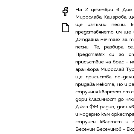
На 2 декември в Дом
Мирослава Кацарова ще 
ще изпълни песни, 
представянето им ще й
„Отдавна мечтаех за т
песни. Те, разбира с
Представях си го от
присъствие на брас – не
аранжора Мирослав Тур
ще присъства по-дел
придава мекота, но и р
струнния квартет от с
дори класичност до няк
Джаз ФМ радио, допълва
и модерно към оркестр
струнен квартет и м
Веселин Веселинов - Еко