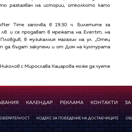
ато разказвач на истории, отколкото като
ter Time започва в 19:30 ч. Билетите за
лв. и се продават в мрежата на Eventim, на
Пловдив, в музикалния магазин на ул. „Отец
гат да бъдат закупени и от Дом на културата
 Николов с Мирослава Кацарова може да чуете
АВАНИЯ
КАЛЕНДАР
РЕКЛАМА
КОНТАКТИ
ЗА
ПОВЕРИТЕЛНОСТ
КОДЕКС ЗА ПОВЕДЕНИЕ НА ДОСТАВЧИЦИТЕ
ОБ