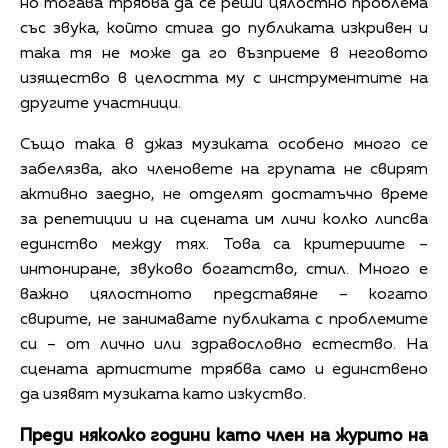
но тогава трябва да се реши цялостно проблема
със звука, който стига до публиката изкривен и
така тя не може да го възприеме в неговото
изящество в целостта му с инструментите на
другите участници.
Също така в джаз музиката особено много се
забелязва, ако членовете на групата не свирят
активно заедно, не отделят достатъчно време
за репетиции и на сцената им личи колко липсва
единство между тях. Това са критериите –
интониране, звуково богатство, стил. Много е
важно цялостното представяне – когато
свирите, не занимавате публиката с проблемите
си – от лично или здравословно естество. На
сцената артистите трябва само и единствено
да изявят музиката като изкуство.
Преди няколко години като член на журито на