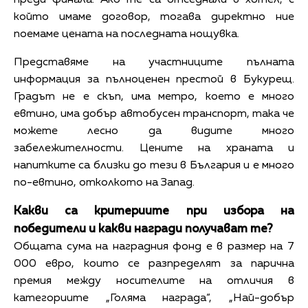
който имаме договор, тогава директно ние
поемаме цената на последната нощувка.
Представяме на участниците пълната
информация за пълноценен престой в Букурещ.
Градът не е скъп, има метро, което е много
евтино, има добър автобусен транспорт, така че
можете лесно да видите много
забележителности. Цените на храната и
напитките са близки до тези в България и е много
по-евтино, отколкото на Запад.
Какви са критериите при избора на
победители и какви награди получават те?
Общата сума на наградния фонд е в размер на 7
000 евро, които се разпределят за парична
премия между носителите на отличия в
категориите „Голяма награда“, „Най-добър