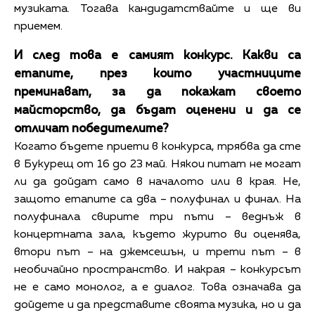
музиката. Тогава кандидатствайте и ще ви
приемем.
И след това е самият конкурс. Какви са
етапите, през които участниците
преминават, за да покажат своето
майсторство, да бъдат оценени и да се
отличат победителите?
Когато бъдете приети в конкурса, трябва да сте
в Букурещ от 16 до 23 май. Някои питат не могат
ли да дойдат само в началото или в края. Не,
защото етапите са два – полуфинал и финал. На
полуфинала свирите три пъти – веднъж в
концертната зала, където журито ви оценява,
втори път – на джемсешън, и трети път – в
необичайно пространство. И накрая – конкурсът
не е само монолог, а е диалог. Това означава да
дойдете и да представите своята музика, но и да