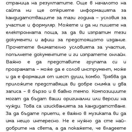
страница на резултатите. Още в началото на
сайта ни ще откриете информацията за
кандидатстващите за тази година – условия за
участие и формуляр. Можете и да ни пишете на
електронната поща, за да ви изпратим тези
документи и афиш за предстоящото издание.
Прочетете внимателно условията за участие,
попълнете документите и ги изпратете онлайн.
Важно е да представите групата си и
програмата – може да е солов инструмент, може
и да е формация от шест души, комбо. Трябва да
приложите представяща ви добре снимка и два
записа – в бързо и в бавно темпо. Композициите
могат да бъдат ваши оригинални или версии на
чужди. Това са изискванията за кандидатстване.
За да бъдате приети, е важно в музиката ви да
има нещо интересно. Не е нужно да сте най-
добрите на света, а да покажете, че владеете