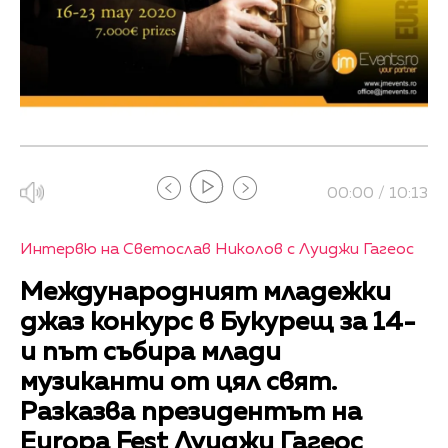
00:00 / 10:13
Интервю на Светослав Николов с Луиджи Гагеос
Международният младежки
джаз конкурс в Букурещ за 14-
и път събира млади
музиканти от цял свят.
Разказва президентът на
Europa Fest Луиджи Гагеос