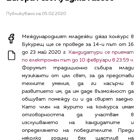
Публикувано на 05.02.2020
Международният младежки джаз конкурс в
Букурещ ще се проведе за 14-и път от 16
до 23 май 2020 г.
Кандидатури се приемат
по електронен път до 10 февруари в 23:59 ч.
Форумът традиционно събира млади
музиканти от цял свят, за да представи
техните умения, да ги насърчи в
развитието им, да им даде възможност да
общуват помежду си и да свирят заедно.
Като член на журито на конкурса имам
отговорността да участвам в
изслушването на кандидатите и
определянето на победителите. Преди
няколко години бях щастлив на