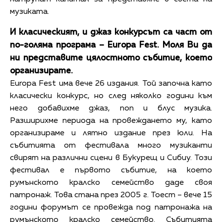
музиката.
И класическият, и джаз конкурсът са част от
по-голяма програма – Europa Fest. Моля Ви да
ни представите цялостното събитие, което
организирате.
Europa Fest има вече 26 издания. Той започна като
класически конкурс, но след няколко години към
него добавихме джаз, поп и блус музика.
Разширихме периода на провеждането му, като
организираме и лятно издание през юли. На
събитията от фестивала много музиканти
свирят на различни сцени в Букурещ и Сибиу. Този
фестивал е първото събитие, на което
румънското кралско семейство даде своя
патронаж. Това стана през 2005 г. Тоест – вече 15
години форумът се провежда под патронажа на
румънското кралско семейство. Събитията