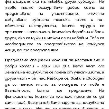
финансиране или на някаква друга субсидия. На
първо място осигуряваме добри сцени за
представяне на участниците, отлично
озвучаване, нужната техника, както и по-
обемисти инструменти, които трудно се
пренасят – като пиано, комплект барабани и бас и
други, ако са нужни и можем да ги набавим. Това са
необходимите за представянето на конкурса
неща, които предоставяме.
Предлагаме специални условия за настаняване в
добри хотели – един или два, като част от
цената на нощувките се поема от участниците, а
друга част – от нас. Разбира се, всеки е свободен
да си намери място за отсядане, но това е
възможност, която ние предлагаме. На
финалистите, които са платили престоя си до
самия край, възстановяваме парите за нощувката
преди финала. Ако те са отседнали в хотел, с