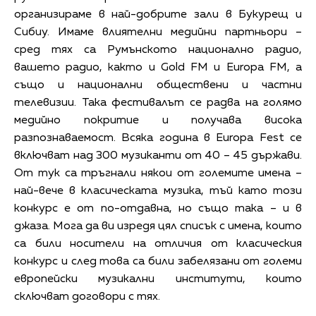
организираме в най-добрите зали в Букурещ и
Сибиу. Имаме влиятелни медийни партньори –
сред тях са Румънското национално радио,
вашето радио, както и Gold FM и Europa FM, а
също и национални обществени и частни
телевизии. Така фестивалът се радва на голямо
медийно покритие и получава висока
разпознаваемост. Всяка година в Europa Fest се
включват над 300 музиканти от 40 – 45 държави.
От тук са тръгнали някои от големите имена –
най-вече в класическата музика, тъй като този
конкурс е от по-отдавна, но също така – и в
джаза. Мога да ви изредя цял списък с имена, които
са били носители на отличия от класическия
конкурс и след това са били забелязани от големи
европейски музикални институти, които
сключват договори с тях.