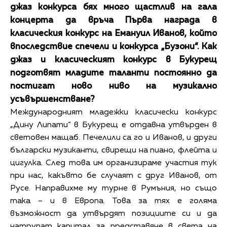
джаз конкурса бях много щастлив на гала
концерта да връча Първа награда в
класическия конкурс на Емануил Иванов, който
впоследствие спечели и конкурса „Бузони“. Как
джаз и класическият конкурс в Букурещ
подготвят младите таланти постоянно да
постигат ново ниво на музикално
усъвършенстване?
Международният младежки класически конкурс
„Дину Липати“ в Букурещ е отдавна утвърден в
световен мащаб. Печелили са го и Иванов, и други
български музиканти, свирещи на пиано, флейта и
цигулка. След това им организираме участия тук
при нас, какъвто бе случаят с друг Иванов, от
Русе. Направихме му турне в Румъния, но също
така – и в Европа. Това за тях е голяма
възможност да утвърдят позициите си и да
натрупат капитал за представяне в света на