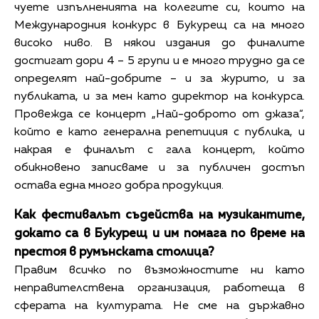
чуете изпълненията на колегите си, които на
Международния конкурс в Букурещ са на много
високо ниво. В някои издания до финалите
достигат дори 4 – 5 групи и е много трудно да се
определят най-добрите – и за журито, и за
публиката, и за мен като директор на конкурса.
Провежда се концерт „Най-доброто от джаза“,
който е като генерална репетиция с публика, и
накрая е финалът с гала концерт, който
обикновено записваме и за публичен достъп
остава една много добра продукция.
Как фестивалът съдейства на музикантите,
докато са в Букурещ и им помага по време на
престоя в румънската столица?
Правим всичко по възможностите ни като
неправителствена организация, работеща в
сферата на културата. Не сме на държавно