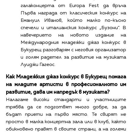
галаконцерта от Europa Fest да връча
Първа награда от класическия конкурс на
Емануил Иванов, който малко по-късно
спечели и италианския конкурс „Бузони“. В
навечерието на новото издание на
Международния младежки джаз конкурс в
Букурещ разговарям с неговия организатор
и голям радетел за развитие на музиката
Луиджи Гагеос.
Как Младежкия джаз конкурс в Букурещ помага
на младите артисти в професионалното им
развитие, дава им напредък в музиката?
Налагаме високи стандарти и участниците
трябва да се подготвят много добре, за да
бъдат приети на първо място. Те свирят не
просто в малка концертна зала или в клуб, както
обикновено правят в своите страни, а на големи