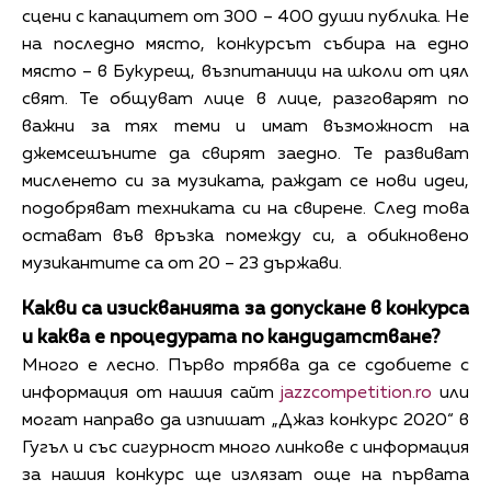
сцени с капацитет от 300 – 400 души публика. Не
на последно място, конкурсът събира на едно
място – в Букурещ, възпитаници на школи от цял
свят. Те общуват лице в лице, разговарят по
важни за тях теми и имат възможност на
джемсешъните да свирят заедно. Те развиват
мисленето си за музиката, раждат се нови идеи,
подобряват техниката си на свирене. След това
остават във връзка помежду си, а обикновено
музикантите са от 20 – 23 държави.
Какви са изискванията за допускане в конкурса
и каква е процедурата по кандидатстване?
Много е лесно. Първо трябва да се сдобиете с
информация от нашия сайт
jazzcompetition.ro
или
могат направо да изпишат „Джаз конкурс 2020“ в
Гугъл и със сигурност много линкове с информация
за нашия конкурс ще излязат още на първата