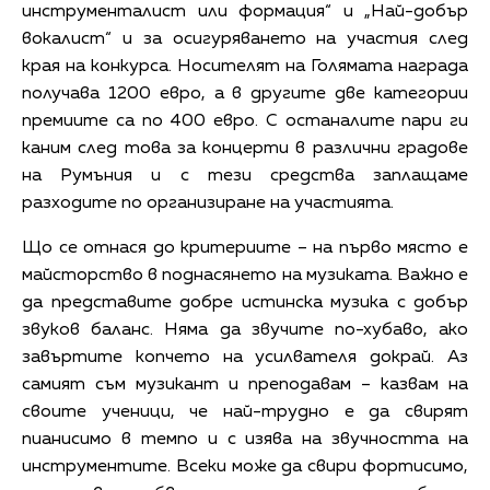
инструменталист или формация“ и „Най-добър
вокалист“ и за осигуряването на участия след
края на конкурса. Носителят на Голямата награда
получава 1200 евро, а в другите две категории
премиите са по 400 евро. С останалите пари ги
каним след това за концерти в различни градове
на Румъния и с тези средства заплащаме
разходите по организиране на участията.
Що се отнася до критериите – на първо място е
майсторство в поднасянето на музиката. Важно е
да представите добре истинска музика с добър
звуков баланс. Няма да звучите по-хубаво, ако
завъртите копчето на усилвателя докрай. Аз
самият съм музикант и преподавам – казвам на
своите ученици, че най-трудно е да свирят
пианисимо в темпо и с изява на звучността на
инструментите. Всеки може да свири фортисимо,