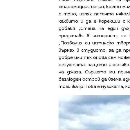
старомодния начин, което мал
с трио, изпях песента някол
каквито и да е корекции с 
добавя: „Стана на един дъх
представя в интернет, се в
„Позволих си истинско твор
върнах в студиото, за да пр
добре или пък онова съм може
резултата, защото изразява
на джаза. Сърцето ми при
безлюден остров да взема едн
този жанр. Това е музиката, к