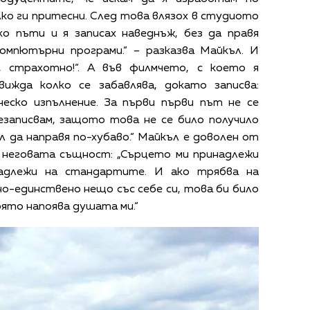
ко ги притесни. След това влязох в студиото
ко пъти и я записах наведнъж, без да правя
компютърни програми.“ – разказва Майкъл. И
, страхотно!“. А във филмчето, с което я
ижда колко се забавлява, докато записва:
ческо изпълнение. За първи първи път не се
езаписвам, защото това не се било получило
л да направя по-хубаво.“ Майкъл е доволен от
 неговата същност: „Сърцето ми принадлежи
надлежи на стандартите. И ако трябва на
о-единствено нещо със себе си, това би било
оято напоява душата ми.“