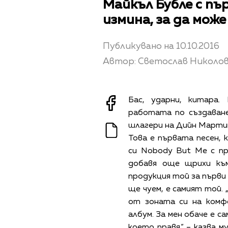
Майкъл Бубле с пъ
измина, за да може
Публикувано на 10.10.2016
Автор: Светослав Николо
Бас, ударни, китара.
работата по създаван
шлагери на Дийн Мартин –
Това е първата песен, 
си Nobody But Me с п
добавя още щрихи къ
продукция той за първи 
ще чуем, е самият той.
от зоната си на комф
албум. За мен обаче е с
което правя.“ – казва 