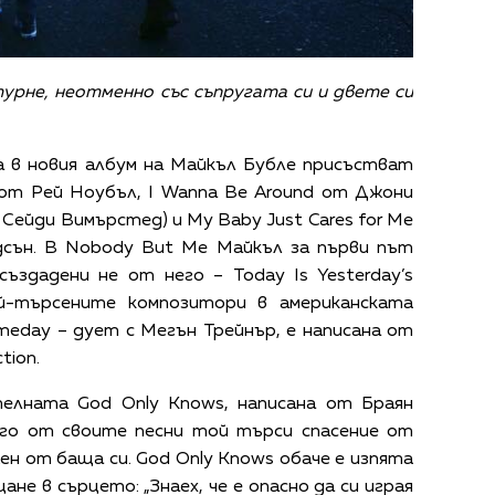
урне, неотменно със съпругата си и двете си
а в новия албум на Майкъл Бубле присъстват
 от Рей Ноубъл, I Wanna Be Around от Джони
 Сейди Вимърстед) и My Baby Just Cares for Me
сън. В Nobody But Me Майкъл за първи път
създадени не от него – Today Is Yesterday’s
й-търсените композитори в американската
omeday – дует с Мегън Трейнър, е написана от
tion.
елната God Only Knows, написана от Браян
ого от своите песни той търси спасение от
ен от баща си. God Only Knows обаче е изпята
не в сърцето: „Знаех, че е опасно да си играя