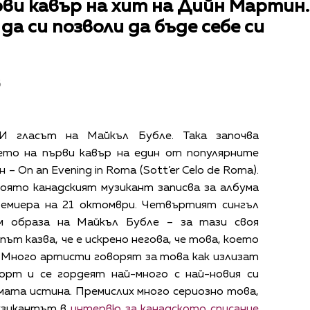
рви кавър на хит на Дийн Мартин.
 да си позволи да бъде себе си
в
 И гласът на Майкъл Бубле. Така започва
ето на първи кавър на един от популярните
 On an Evening in Roma (Sott’er Celo de Roma).
която канадският музикант записва за албума
ремиера на 21 октомври. Четвъртият сингъл
м образа на Майкъл Бубле – за тази своя
път казва, че е искрено негова, че това, което
 „Много артисти говорят за това как излизат
орт и се гордеят най-много с най-новия си
амата истина. Премислих много сериозно това,
музикантът в
интервю за канадското списание