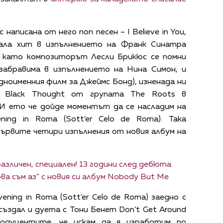
написана от него поп песен – I Believe in You,
анала хит в изпълнението на Франк Синатра
а, като композиторът Лесли Брикюс се помни
езабравима в изпълнението на Нина Симон, и
едноименния филм за Джеймс Бонд), изненада ни
 Black Thought от групата The Roots в
И ето че дойде моментът да се насладим на
ing in Roma (Sott’er Celo de Roma). Така
 първите четири изпълнения от новия албум на
различен, специален! 13 години след дебюта
ва съм аз“ с новия си албум Nobody But Me
ning in Roma (Sott’er Celo de Roma) заедно с
 създал и дуета с Тони Бенет Don’t Get Around
родуцентите, че искам да я изработим по