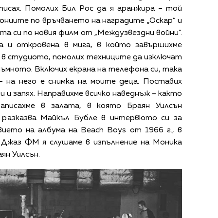
аписах. Помолих Бил Рос да я аранжира – той
ониите по връчването на наградите „Оскар“ и
а си по новия филм от „Междузвездни войни“.
чна и откровена в мига, в който завършихме
 в студиото, помолих техниците да изключат
ъмното. Включих екрана на телефона си, така
– на него е снимка на моите деца. Поставих
 и запях. Направихме всичко наведнъж – както
записахме в залата, в която Браян Уилсън
– разказва Майкъл Бубле в интервюто си за
авието на албума на Beach Boys от 1966 г., в
о Джаз ФМ я слушаме в изпълнение на Моника
ян Уилсън.