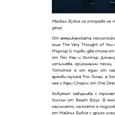
Майкъл Бубле се отправя на т
деца
От американската песнопойк
още The Very Thought of You
Мърсър (с първи два стиха от
от Гюс Кан и Уолтър Доналд
изпълнява оригинални песни, 
Tomorrow е от един от на
аренби музика Рос Голан, а S
нея и Хари Стайлс от One Direc
Албумът завършва с трогат
Уилсън от Beach Boys. В мн
насилието, на което е подлож
от Майкъл Бубле с друго усеща