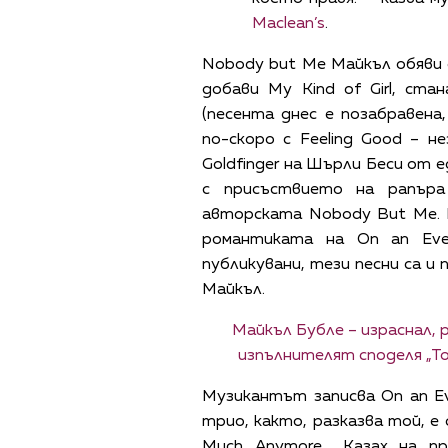
Maclean’s
.
Nobody but Me Майкъл обяви с 
добави My Kind of Girl, ст
(песента днес е позабравен
по-скоро с Feeling Good – н
Goldfinger на Шърли Беси от 
с присъствието на рапъра
авторската Nobody But Me. 
романтиката на On an Even
публикувани, тези песни са и
Майкъл.
Майкъл Бубле – израснал, 
изпълнителят споделя „То
Музикантът записва On an Eve
трио, както, разказва той, е
Much Anymore. „Казах на п