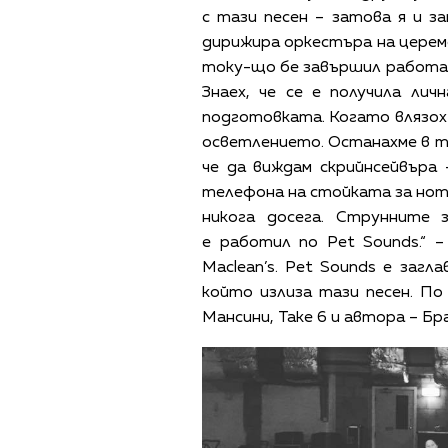
с тази песен – затова я и з
дирижира оркестъра на церем
току-що бе завършил работат
Знаех, че се е получила ли
подготовката. Когато влязох
осветлението. Останахме в т
че да виждам скрийнсейвъра 
телефона на стойката за ноти
никога досега. Струнните 
е работил по Pet Sounds.“ 
Maclean’s. Pet Sounds е загл
който излиза тази песен. П
Мансини, Take 6 и автора – Бра