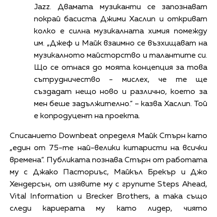
Jazz. Двамата музиканти се запознават
покрай басиста Джими Хаслип и откриват
колко е силна музикалната химия помежду
им. „Джеф и Майк взаимно се възхищават на
музикалното майсторство и талантите си.
Що се отнася до моята концепция за това
сътрудничество - мислех, че те ще
създадат нещо ново и различно, което за
мен беше задължително.“ – казва Хаслип. Той
е копродуцент на проекта.
Списанието Downbeat определя Майк Стърн като
„един от 75-те най-велики китаристи на всички
времена“. Публиката познава Стърн от работата
му с Джако Пасториъс, Майкъл Брекър и Джо
Хендерсън, от изявите му с групите Steps Ahead,
Vital Information и Brecker Brothers, а така също
следи кариерата му като лидер, чиято