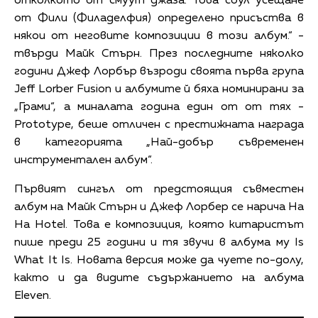
отколкото от смуут джаза. Това соул усещане
от Фили (Филаделфия) определено присъства в
някои от неговите композиции в този албум.“ -
твърди Майк Стърн. През последните няколко
години Джеф Лорбър възроди своята първа група
Jeff Lorber Fusion и албумите й бяха номинирани за
„Грами“, а миналата година един от от тях -
Prototype, беше отличен с престижната награда
в категорията „Най-добър съвременен
инструментален албум“.
Първият сингъл от предстоящия съвместен
албум на Майк Стърн и Джеф Лорбер се нарича Ha
Ha Hotel. Това е композиция, която китаристът
пише преди 25 години и тя звучи в албума му Is
What It Is. Новата версия може да чуете по-долу,
както и да видите съдържанието на албума
Eleven.