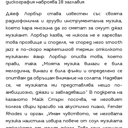
дискография наброява 18 заглавия.
Джеф Лорбър става известен със своята
радиофонична и грууви инструментална музика,
което кара мнозина да го смятат за смуут джаз
музикант. Лорбър казва, че никога не е харесвал
това прозвище и споделя, че според него smooth
jazz е по-скоро маркетингов термин отколкото
музикален жанр. Лорбър описва това, което
прави, така: „Моята музика винаги е била
мелодична, винаги е била фънки и определено се
опитвам да обръщам внимание на солата. Надявам
се, че музиката ми представлява нещо по-
амбициозно, джази и завладяващо.“ В подкрепа на
казаното Майк Стърн посочва, че неговият
колега свири красиво на акустично пиано, Fender
Rhodes и орган. „Имам чувството, че неговата
музика наистина извира повече от соул музиката