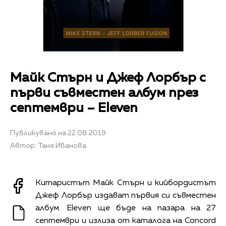
Майк Стърн и Джеф Лорбър с
първи съвместен албум през
септември – Eleven
Публикувано на 22.08.2019
Автор: Таня Иванова
Китаристът Майк Стърн и кийбордистът
Джеф Лорбър издават първия си съвместен
албум. Eleven ще бъде на пазара на 27
септември и излиза от каталога на Concord