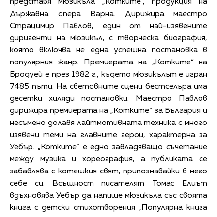
представя мюзикъла „Котките“, продукция на
Държавна опера Варна. Дирижира маестро
Страцимир Павлов, един от най-изявените
диригенти на мюзикъл, с творческа биография,
която включва не една успешна постановка в
популярния жанр. Премиерата на „Котките“ на
Бродуей е през 1982 г., където мюзикълът е игран
7485 пъти. На световните сцени бестселъра има
десетки хиляди постановки. Маестро Павлов
дирижира премиерата на „Котките“ за България и
несъмено долавя лайтмотивната техника с много
изявени теми на главните герои, характерна за
Уебър. „Котките“ е едно завладяващо съчетание
между музика и хореография, а публиката се
забавлява с котешкия свят, припознавайки в него
себе си. Всъщност писателят Томас Елиът
вдъхновява Уебър да напише мюзикъла със своята
книга с детски стихотворения „Популярна книга