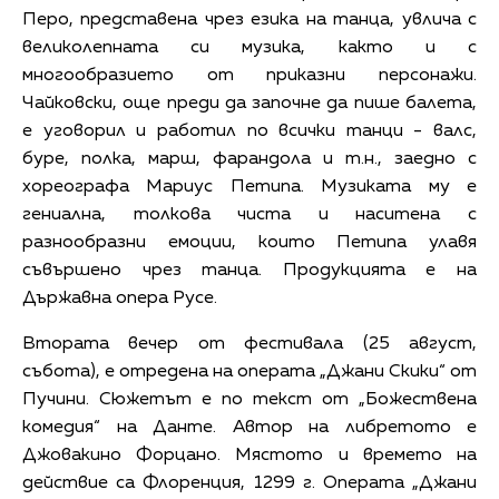
Перо, представена чрез езика на танца, увлича с
великолепната си музика, както и с
многообразието от приказни персонажи.
Чайковски, още преди да започне да пише балета,
е уговорил и работил по всички танци - валс,
буре, полка, марш, фарандола и т.н., заедно с
хореографа Мариус Петипа. Музиката му е
гениална, толкова чиста и наситена с
разнообразни емоции, които Петипа улавя
съвършено чрез танца. Продукцията е на
Държавна опера Русе.
Втората вечер от фестивала (25 август,
събота), е отредена на операта „Джани Скики“ от
Пучини. Сюжетът е по текст от „Божествена
комедия“ на Данте. Автор на либретото е
Джовакино Форцано. Мястото и времето на
действие са Флоренция, 1299 г. Операта „Джани