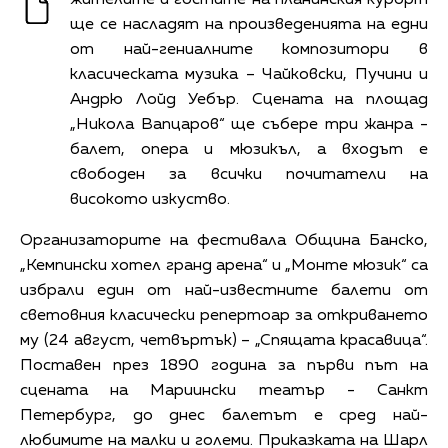
ще се насладят на произведенията на едни
от най-гениалните композитори в
класическата музика – Чайковски, Пучини и
Андрю Лойд Уебър. Сцената на площад
„Никола Вапцаров“ ще събере три жанра -
балет, опера и мюзикъл, а входът е
свободен за всички почитатели на
високото изкуство.
Организаторите на фестивала Община Банско,
„Кемпински хотел гранд арена“ и „Монте мюзик“ са
избрали един от най-известните балети от
световния класически репертоар за откриването
му (24 август, четвъртък) – „Спящата красавица“.
Поставен през 1890 година за първи път на
сцената на Мариински театър - Санкт
Петербург, до днес балетът е сред най-
любимите на малки и големи. Приказката на Шарл