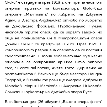
Скики“ е създадена през 1918 г. и е трета част от
оперния триптих на композитора, включващ
оперите „Мантията” по либрето на Джузепе
Адами и „Сестра Анджелика“, отново по либрето
на Джовакино Форцано. Първоначално Пучини
настоява трите опери да се играят заедно, но
още на премиерата им в Метрополитън опера
„Джани Скики“ се превръща в хит. През 1920 г.
композиторът разрешава операта да се поставя
самостоятелно. В това емблематично музикално
творение се открояват ариите Omio babbino
caro, Si corre dal notaio, Avete torto. Диригент на
постановката в Банско ще бъде маестро Найден
Тодоров, а в главните роли ще гледаме Добромир
Момеков, Мария Цветкова и Андреана Николова.
Солисти и оркестър на Държавна опера Русе.
В съботния ден (26 август) „Банско опера фест“