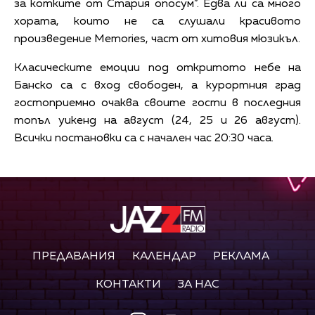
за котките от Стария опосум”. Едва ли са много
хората, които не са слушали красивото
произведение Memories, част от хитовия мюзикъл.
Класическите емоции под откритото небе на
Банско са с вход свободен, а курортния град
гостоприемно очаква своите гости в последния
топъл уикенд на август (24, 25 и 26 август).
Всички постановки са с начален час 20:30 часа.
ПРЕДАВАНИЯ
КАЛЕНДАР
РЕКЛАМА
КОНТАКТИ
ЗА НАС