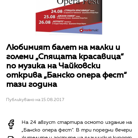
Любимият балет на малки и
големи „Спящата красавица“
по музика на Чайковски
открива „Банско опера фест“
тази година
Публикувано на 15.08.2017
На 24 август стартира осмото издание на
„Банско опера фест“. В три поредни вечери
жителите и гостите на планинския курорт