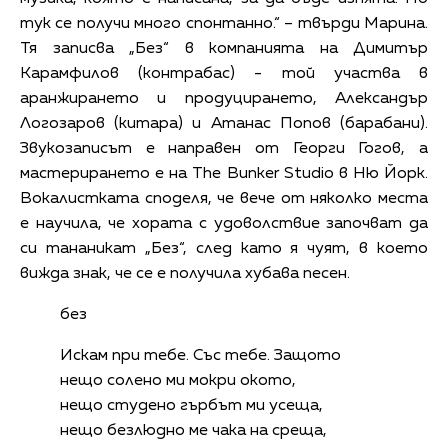
тук се получи много спонтанно.“ – твърди Марина.
Тя записва „Без“ в компанията на Димитър
Карамфилов (контрабас) - той участва в
аранжирането и продуцирането, Александър
Логозаров (китара) и Атанас Попов (барабани).
Звукозаписът е направен от Георги Гогов, а
мастерирането е на The Bunker Studio в Ню Йорк.
Вокалистката споделя, че вече от няколко места
е научила, че хората с удоволствие започват да
си тананикат „Без“, след като я чуят, в което
вижда знак, че се е получила хубава песен.
без
Искам при тебе. Със тебе. Защото
нещо солено ми мокри окото,
нещо студено гърбът ми усеща,
нещо безлюдно ме чака на среща,