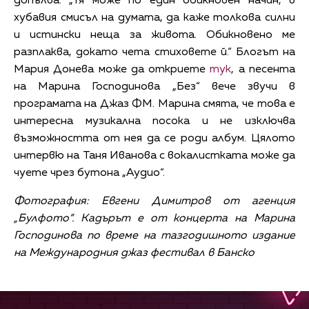
допълва: „Тя може по един обикновен начин, в
хубавия смисъл на думата, да каже толкова силни
и истински неща за живота. Обикновено ме
разплаква, докато чета стиховете й.“ Блогът на
Мария Донева може да откриете
тук
, а песента
на Марина Господинова „Без“ вече звучи в
програмата на Джаз ФМ. Марина смята, че това е
интересна музикална посока и не изключва
възможността от нея да се роди албум. Цялото
интервю на Таня Иванова с вокалистката може да
чуете чрез бутона „Аудио“.
Фотография: Евгени Димитров от агенция
„Булфото“. Кадърът е от концерта на Марина
Господинова по време на тазгодишното издание
на Международния джаз фестивал в Банско