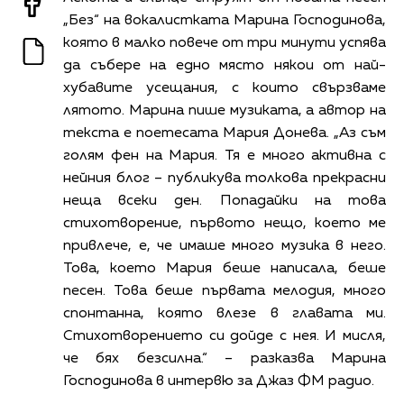
„Без“ на вокалистката Марина Господинова,
която в малко повече от три минути успява
да събере на едно място някои от най-
хубавите усещания, с които свързваме
лятото. Марина пише музиката, а автор на
текста е поетесата Мария Донева. „Аз съм
голям фен на Мария. Тя е много активна с
нейния блог – публикува толкова прекрасни
неща всеки ден. Попадайки на това
стихотворение, първото нещо, което ме
привлече, е, че имаше много музика в него.
Това, което Мария беше написала, беше
песен. Това беше първата мелодия, много
спонтанна, която влезе в главата ми.
Стихотворението си дойде с нея. И мисля,
че бях безсилна.“ – разказва Марина
Господинова в интервю за Джаз ФМ радио.