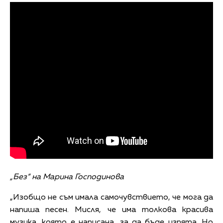
„Без“ на Марина Господинова
„Изобщо не съм имала самочувствието, че мога да
напиша песен. Мисля, че има толкова красива
музика, която е написана, за да бъде изпята. Но