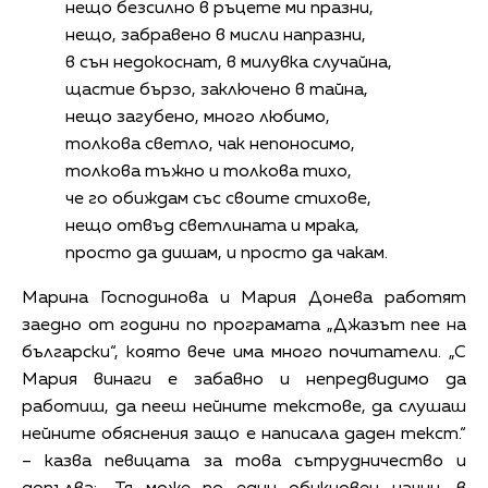
нещо безсилно в ръцете ми празни,
нещо, забравено в мисли напразни,
в сън недокоснат, в милувка случайна,
щастие бързо, заключено в тайна,
нещо загубено, много любимо,
толкова светло, чак непоносимо,
толкова тъжно и толкова тихо,
че го обиждам със своите стихове,
нещо отвъд светлината и мрака,
просто да дишам, и просто да чакам.
Марина Господинова и Мария Донева работят
заедно от години по програмата „Джазът пее на
български“, която вече има много почитатели. „С
Мария винаги е забавно и непредвидимо да
работиш, да пееш нейните текстове, да слушаш
нейните обяснения защо е написала даден текст.“
– казва певицата за това сътрудничество и