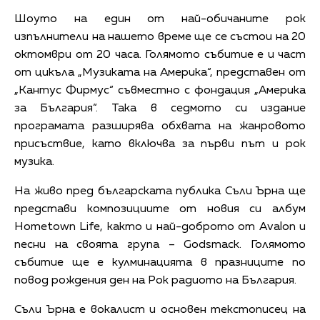
Шоуто на един от най-обичаните рок
изпълнители на нашето време ще се състои на 20
октомври от 20 часа. Голямото събитие е и част
от цикъла „Музиката на Америка“, представен от
„Кантус Фирмус“ съвместно с фондация „Америка
за България“. Така в седмото си издание
програмата разширява обхвата на жанровото
присъствие, като включва за първи път и рок
музика.
На живо пред българската публика Съли Ърна ще
представи композициите от новия си албум
Hometown Life, както и най-доброто от Avalon и
песни на своята група – Godsmack. Голямото
събитие ще е кулминацията в празниците по
повод рождения ден на Рок радиото на България.
Съли Ърна е вокалист и основен текстописец на