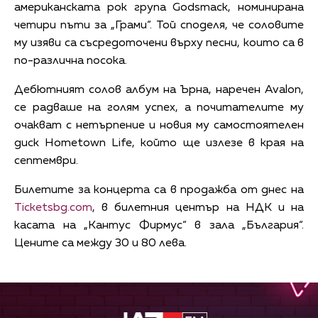
американската рок група Godsmack, номинирана
четири пъти за „Грами“. Той споделя, че соловите
му изяви са съсредоточени върху песни, които са в
по-различна посока.
Дебютният солов албум на Ърна, наречен Аvalon,
се радваше на голям успех, а почитателите му
очакват с нетърпение и новия му самостоятелен
диск Hometown Life, който ще излезе в края на
септември.
Билетите за концерта са в продажба от днес на
Ticketsbg.com
, в билетния център на НДК и на
касата на „Кантус Фирмус“ в зала „България“.
Цените са между 30 и 80 лева.