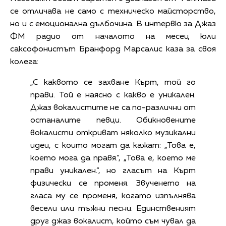
се отличава не само с техническо майсторство,
но и с емоционална дълбочина. В интервю за Джаз
ФМ радио от началото на месец юли
саксофонистът Бранфорд Марсалис каза за своя
колега:
„С каквото се захване Кърт, той го
прави. Той е наясно с какво е уникален.
Джаз вокалистите не са по-различни от
останалите певци. Обикновените
вокалисти откриват няколко музикални
идеи, с които могат да кажат: „Това е,
което мога да правя.“, „Това е, което ме
прави уникален.“, но гласът на Кърт
физически се променя. Звученето на
гласа му се променя, когато изпълнява
весели или тъжни песни. Единственият
друг джаз вокалист, който съм чувал да