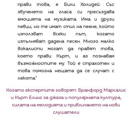
прави това, е Били Холидей. Със
звученето на гласа си пресъздава
емоцията на музиката. Има и други
певци, но те имат стил на пеене, който
използват всеки път, когато
изпълняват дадена песен. Много малко
вокалисти могат да правят това,
което прави Кърт, и аз познавам
възможностите му. Той е страхотен и
това помогна нещата да се случат с
лекота.“
Когато експертите говорят: Бранфорд Марсалис
и Кърт Елинг за джаза и популярната култура,
силата на мелодията и привличането на нови
слушатели