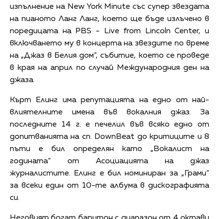
изпълнение на New York Minute със супер звездата
на пианото Ланг Ланг, което ще бъде излъчено в
поредицата на PBS - Live from Lincoln Center, и
включването му в концерта на звездите по време
на „Джаз в Белия дом“, събитие, което се проведе
в края на април по случай Международния ден на
джаза.
Кърт Елинг има репутацията на едно от най-
влиятелните имена във вокалния джаз. За
последните 14 г. е печелил във всяко едно от
допитванията на сп. DownBeat до критиците и 8
пъти е бил определян като „Вокалист на
годината“ от Асоциацията на джаз
журналистите. Елинг е бил номиниран за „Грами“
за всеки един от 10-те албума в дискографията
си.
Неговият богат баритон с диапазон от 4 октави