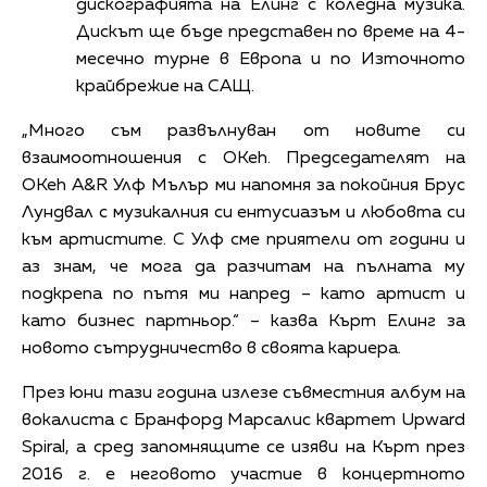
дискографията на Елинг с коледна музика.
Дискът ще бъде представен по време на 4-
месечно турне в Европа и по Източното
крайбрежие на САЩ.
„Много съм развълнуван от новите си
взаимоотношения с OKeh. Председателят на
OKeh A&R Улф Мълър ми напомня за покойния Брус
Лундвал с музикалния си ентусиазъм и любовта си
към артистите. С Улф сме приятели от години и
аз знам, че мога да разчитам на пълната му
подкрепа по пътя ми напред – като артист и
като бизнес партньор.“ – казва Кърт Елинг за
новото сътрудничество в своята кариера.
През юни тази година излезе съвместния албум на
вокалиста с Бранфорд Марсалис квартет Upward
Spiral, а сред запомнящите се изяви на Кърт през
2016 г. е неговото участие в концертното