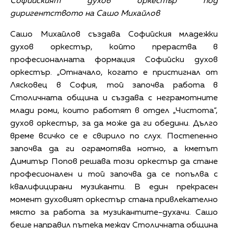
Софийският духов оркестър под
диригентството на Сашо Михайлов
Сашо Михайлов създава Софийския младежки
духов оркестър, който прераства в
професионалната формация Софийски духов
оркестър. „Отначало, когато е пристигнал от
Лясковец в София, той започва работа в
Столичната община и създава с неграмотните
млади роми, които работят в отдел „Чистота“,
духов оркестър, за да може да ги обедини. Дълго
време всичко се е свирило по слух. Постепенно
започва да ги ограмотява нотно, а кметът
Димитър Попов решава този оркестър да стане
професионален и той започва да се попълва с
квалифицирани музиканти. В един прекрасен
момент духовият оркестър стана привлекателно
място за работа за музикантите-духачи. Сашо
беше направил пътека между Столичната община