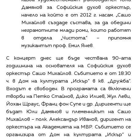
Дамянов за Софийския духов оркестър,
начело на който е от 2012 г. насам. „Сашо
Михайлов създаде състава, за да обедини
неграмотните млади роми, които работят
в отдела „Чистота.“ – припомня
музикантът проф. Емил Янев.
С концерт днес ще бъде чествана 90-ата
годишнина на основателя на Софийския духов
оркестър Сашо Михайлов. Събитието е от 18:30
ч. в Дом на културата „Искър“ в кв. „Дружба“.
Входът е свободен. В програмата са включени
творби на Петко Стайнов, Дико Илиев, Жул Леви,
Йохан Щраус, Франц фон Супе и др. Диригенти ще
бъдат Юли Дамянов и племенникът на Сашо
Михайлов – полк. Александър Иванов, диригент на
оркестъра на Академията на МВР. Събитието се
организира от Дом на културата „Искър“ и