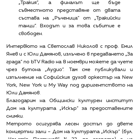
„Тракия“, а финалът ще бъде
съвместното представяне от двата
състава на „Ръченица“ от „Тракийски
танци“. Входът и за това събитие е
свободен.
Интервюто на Светослав Николов с проф. Емил
Янев и с Юли Дамянов, излъчено в предаването „За
града“ по bTV Radio на 8 ноември можете да чуете
чрез бутона „Аудио“. Там сме публикували и
изпълнение на Софийския духов оркестър на New
York, New York и My Way под диригентството на
Юли Дамянов.
Благодарим на Общински културен институт
Дом на културата „Искър“ за предоставените
снимки.
Метрото осигурява лесен достъп до двете
концертни зали – Дом на културата „Искър“ (бул.