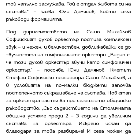
той напълно заслужава. Той е отдал живота си на
състава.“ – казва Юли Дамянов, който сега
ръководи формацията.
Под диригентството на Сашо Михайлов
Софийският духов оркестър постига комплексен
звук – и нежен, и величествен, доближавайки се до
звучността на симфоничните оркестри. „Видно е,
че този духов оркестър звучи като симфоничен
оркестър.“ – посочва Юли Дамянов. Кметът
Стефан Софиянски пенсионира Сашо Михайлов, а
в условията на по-малки бюджети започва
постепенното съкращаване на състава. Нов етап
за оркестъра настъпва при сегашното общинско
ръководство: „Със съдействието на Столичната
община успяхме преди 2 – 3 години да увеличим
състава на оркестъра. Искрено искам да
благодаря за това разбиране! И сега можем да