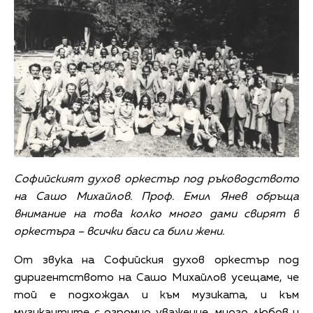
Софийският духов оркестър под ръководството
на Сашо Михайлов. Проф. Емил Янев обръща
внимание на това колко много дами свирят в
оркестъра – всички баси са били жени.
От звука на Софийския духов оркестър под
диригентството на Сашо Михайлов усещаме, че
той е подхождал и към музиката, и към
музикантите с огромно уважение, много любов и