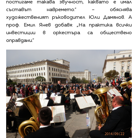
постигаме такава звучност, каквато е имал
съставът навремето.“ – обяснява
художественият ръководител Юли Дамянов. А
проф. Емил Янев добавя: „На практика всички
инвестиции в оркестъра са обществено
оправдани.”