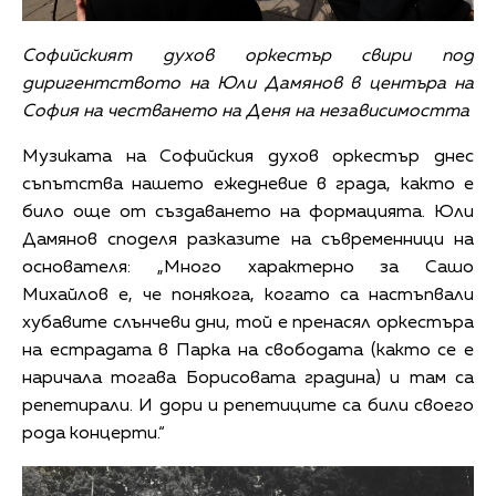
Софийският духов оркестър свири под
диригентството на Юли Дамянов в центъра на
София на честването на Деня на независимостта
Музиката на Софийския духов оркестър днес
съпътства нашето ежедневие в града, както е
било още от създаването на формацията. Юли
Дамянов споделя разказите на съвременници на
основателя: „Много характерно за Сашо
Михайлов е, че понякога, когато са настъпвали
хубавите слънчеви дни, той е пренасял оркестъра
на естрадата в Парка на свободата (както се е
наричала тогава Борисовата градина) и там са
репетирали. И дори и репетиците са били своего
рода концерти.“