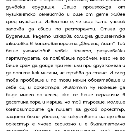
дълбока ерудиция. „Сашо произхожда от
музикантско семейство и още от дете живее
сред музиката. Известно е, че още като ученик
започва да свири по ресторанти. Стига до
Будапеща, където изкарва солидна диригентска
школовка в консерваторията „Ференц Лист“. Той
беше ученолюбив човек. Когато, разучавайки
партитурата, се появяваше проблем, него не го
беше срам да дойде при мен или при друг колега и
да попита как мислим, че трябва да стане. И след
това пробваше и по този начин обогятаваше и
себе си, и оркестъра. Животът му можеше да
бъде много по-лесен, ако се беше ограничил в
десетина хора и марша, но той търсеше, молеше
композиторите да пишат за духов оркестър,
защото беше убеден, че изкуството на духовия
оркестър е много сериозно и е възпитателно