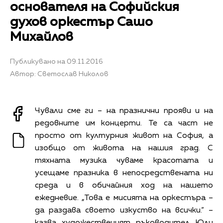
основателя на Софийския
духов оркестър Сашо
Михайлов
Публикувано на 09.11.2016
Автор: Светослав Николов
Чували сме ги – на празнични прояви и на
редовните им концерти. Те са част не
просто от културния живот на София, а
изобщо от живота на нашия град. С
тяхната музика чуваме красотата и
усещаме празника в непосредствената ни
среда и в обичайния ход на нашето
ежеднeвие. „Това е мисията на оркестъра –
да раздава своето изкуство на всички.“ –
казва художественият ръководител Юли