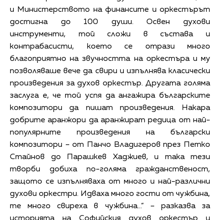
и Министерството на финансите и оркестърът
достигна до 100 души. Освен духови
инструменти, той сложи в състава и
контрабасисти, което се отрази много
благоприятно на звучността на оркестъра и му
позволяваше вече да свири и изпълнява класически
произведения за духов оркестър. Другата голяма
заслуга е, че той успя да ангажира българските
композитори да пишат произведения. Накара
добрите аранжори да аранжират редица от най-
популярните произведения на български
композитори – от Панчо Владигеров през Петко
Стайнов до Парашкев Хаджиев, и така тези
творби добиха по-голяма гражданственост,
защото се изпълняваха от много и най-различни
духови оркестри. Идваха много гости от чужбина,
те много свиреха в чужбина…“ – разказва за
историята на Софийския духов оркестър и