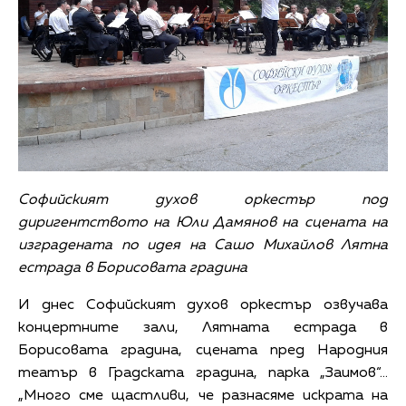
Софийският духов оркестър под
диригентството на Юли Дамянов на сцената на
изградената по идея на Сашо Михайлов Лятна
естрада в Борисовата градина
И днес Софийският духов оркестър озвучава
концертните зали, Лятната естрада в
Борисовата градина, сцената пред Народния
театър в Градската градина, парка „Заимов“…
„Много сме щастливи, че разнасяме искрата на