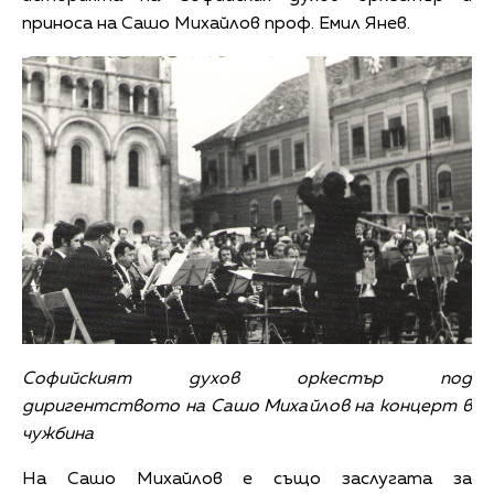
приноса на Сашо Михайлов проф. Емил Янев.
Софийският духов оркестър под
диригентството на Сашо Михайлов на концерт в
чужбина
На Сашо Михайлов е също заслугата за