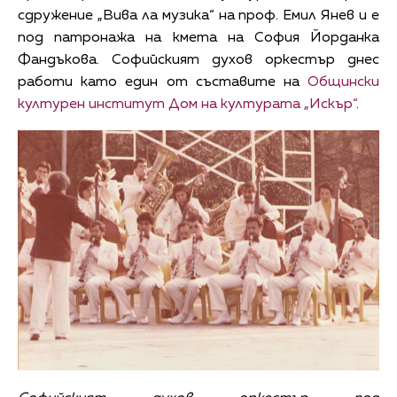
сдружение „Вива ла музика“ на проф. Емил Янев и е
под патронажа на кмета на София Йорданка
Фандъкова. Софийският духов оркестър днес
работи като един от съставите на
Общински
културен институт Дом на културата „Искър“
.