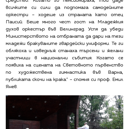
средство. Когато го пенсионираха, той даде
всичките си сили да подпомага самодейните
оркестри – ходеше из страната като отец
Паисий. Беше много чест гост на Младежкия
духов оркестър във Велинград. Успя да убеди
Министерството на отбраната да дари на тези
младежи бракуваните гвардейски униформи. Те ги
облякоха и изведнъж станаха търсени и желани
участници в национални събития. Когато се
появиха на сцената на Световното първенство
по художествена гимнастика във Варна,
публиката скочи на крака.“ – спомня си проф. Емил
Янев.