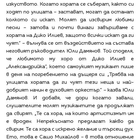
изкуството. Когато хората се съберат, както си
ходят по улицата – застават, могат да останат
колкото си искат. Молят да изсвирим любими
песни – затова и почти винаги завършваме с
хората на Дико Илиев, защото всички искат да ги
чуят.“ – вълнува се от въздействието на състава
неговият ръководител Юли Дамянов. Той споделя,
че любимото му хоро от Дико Илиев е
„Александрийка“, което самоукият музикант пише
в деня на погребението на дъщеря си. „Трябва на
улицата хората да ги чуят тези неща и най-
добрият начин е духовият оркестър.“ – казва Юли
Дамянов. И добавя, че дори когато завали,
слушателите молят музикантите да продължат
да свирят. „Те са хора, на които артистизмът им
е вроден. Непрекъснато предлагат какво да
свирим. Те са хора с искрено желание и търсещ дух.
Ето, това е Сашо Михайлов – в това отношение