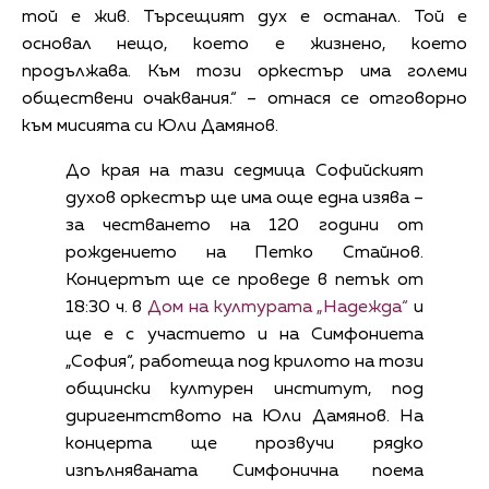
той е жив. Търсещият дух е останал. Той е
основал нещо, което е жизнено, което
продължава. Към този оркестър има големи
обществени очаквания.“ – отнася се отговорно
към мисията си Юли Дамянов.
До края на тази седмица Софийският
духов оркестър ще има още една изява –
за честването на 120 години от
рождението на Петко Стайнов.
Концертът ще се проведе в петък от
18:30 ч. в
Дом на културата „Надежда“
и
ще е с участието и на Симфониета
„София“, работеща под крилото на този
общински културен институт, под
диригентството на Юли Дамянов. На
концерта ще прозвучи рядко
изпълняваната Симфонична поема