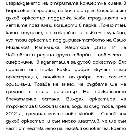
изграждането на откритата концертна сцена в
Борисовата градина, на която и днес Софийският
духов оркестър поддържа жива традицията на
летните празнични концерти в парка. „Точно там,
като студент, разхождайки се съвсем случайно,
чух този оркестър под диригентството на Сашо
Михайлов. Изпълниха Увертюра „1812 г.“ на
Чайковски и редица други творби – повечето –
симфонични, в адапатация за духов оркестър. Бях
поразен от това колко добре звучат тези
оркестрации, понякога по-добре от самите
оригинали. Тогава не знаех, че съдбата ще ме
срещне с този оркестър. Но прекрасното
впечатление остана. Виждах оркестъра на
тържества в София и сега, години след това, през
2012 г., срещнах моята нова любов – Софийския
духов оркестър, и съм много щастлив, че ще съм
част от честването на неговия основател, което