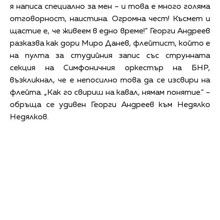
я написа специално за мен – и това е много голяма
отговорност, наистина. Огромна чест! Късмет и
щастие е, че живеем в едно време!“ Георги Андреев
разказва как дори Миро Данев, флейтист, който е
на пулта за студийния запис със струнната
секция на Симфоничния оркестър на БНР,
възкликнал, че е непосилно това да се изсвири на
флейта. „Как го свириш на кавал, нямам понятие.“ –
обръща се удивен Георги Андреев към Недялко
Недялков.