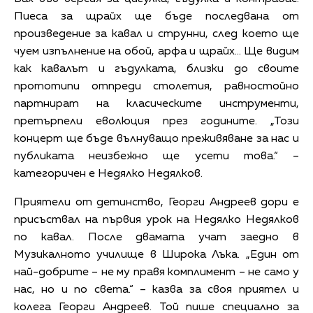
Пиеса за щрайх ще бъде последвана от
произведение за кавал и струнни, след което ще
чуем изпълнение на обой, арфа и щрайх… Ще видим
как кавалът и гъдулката, близки до своите
прототипи отпреди столетия, равностойно
партнират на класическите инструменти,
претърпели еволюция през годините. „Този
концерт ще бъде вълнуващо преживяване за нас и
публиката неизбежно ще усети това.“ –
категоричен е Недялко Недялков.
Приятели от детинство, Георги Андреев дори е
присъствал на първия урок на Недялко Недялков
по кавал. После двамата учат заедно в
Музикалното училище в Широка Лъка. „Един от
най-добрите – не му правя комплимент – не само у
нас, но и по света.“ – казва за своя приятел и
колега Георги Андреев. Той пише специално за