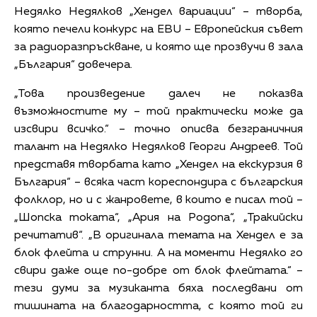
Недялко Недялков „Хендел вариации“ – творба,
която печели конкурс на EBU – Европейския съвет
за радиоразпръскване, и която ще прозвучи в зала
„България“ довечера.
„Това произведение далеч не показва
възможностите му – той практически може да
изсвири всичко.“ – точно описва безграничния
талант на Недялко Недялков Георги Андреев. Той
представя творбата като „Хендел на екскурзия в
България“ – всяка част кореспондира с българския
фолклор, но и с жанровете, в които е писал той –
„Шопска токата“, „Ария на Родопа“, „Тракийски
речитатив“. „В оригинала темата на Хендел е за
блок флейта и струнни. А на моменти Недялко го
свири даже още по-добре от блок флейтата.“ –
тези думи за музиканта бяха последвани от
тишината на благодарността, с която той ги