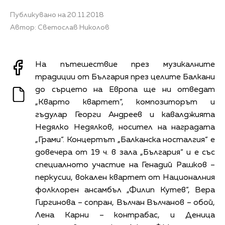
Публикувано на 20.11.2018
Автор: Светослав Николов
На пътешествие през музикалните
традиции от България през целите Балкани
до сърцето на Европа ще ни отведат
„Кварто квартет“, композиторът и
гъдулар Георги Андреев и кавалджията
Недялко Недялков, носител на наградата
„Грами“. Концертът „Балканска носталгия“ е
довечера от 19 ч. в зала „България“ и е със
специалното участие на Генадий Рашков –
перкусии, вокален квартет от Националния
фолклорен ансамбъл „Филип Кутев“, Вера
Гиргинова – сопран, Вълчан Вълчанов – обой,
Лена Карни – контрабас, и Деница