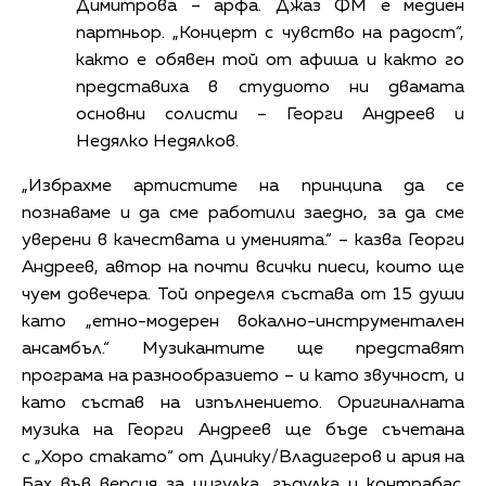
Димитрова – арфа. Джаз ФМ е медиен
партньор. „Концерт с чувство на радост“,
както е обявен той от афиша и както го
представиха в студиото ни двамата
основни солисти – Георги Андреев и
Недялко Недялков.
„Избрахме артистите на принципа да се
познаваме и да сме работили заедно, за да сме
уверени в качествата и уменията.“ – казва Георги
Андреев, автор на почти всички пиеси, които ще
чуем довечера. Той определя състава от 15 души
като „етно-модерен вокално-инструментален
ансамбъл.“ Музикантите ще представят
програма на разнообразието – и като звучност, и
като състав на изпълнението. Оригиналната
музика на Георги Андреев ще бъде съчетана
с „Хоро стакато“ от Динику/Владигеров и ария на
Бах във версия за цигулка, гъдулка и контрабас.