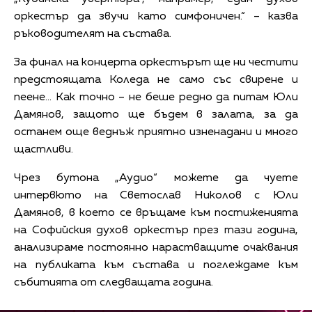
оркестър да звучи като симфоничен.“ – казва
ръководителят на състава.
За финал на концерта оркестърът ще ни честити
предстоящата Коледа не само със свирене и
пеене… Как точно – не беше редно да питам Юли
Дамянов, защото ще бъдем в залата, за да
останем още веднъж приятно изненадани и много
щастливи.
Чрез бутона „Аудио“ можете да чуете
интервюто на Светослав Николов с Юли
Дамянов, в което се връщаме към постиженията
на Софийския духов оркестър през тази година,
анализираме постоянно нарастващите очаквания
на публиката към състава и поглеждаме към
събитията от следващата година.