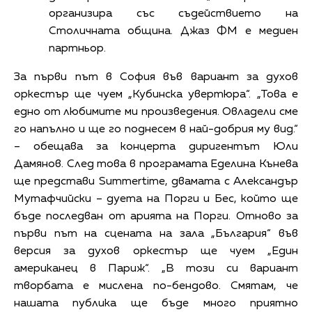
организира със съдействието на
Столичната община. Джаз ФМ е медиен
партньор.
За първи път в София във вариант за духов
оркестър ще чуем „Кубинска увертюра“. „Това е
едно от любимите ми произведения. Овладели сме
го напълно и ще го поднесем в най-добрия му вид.“
– обещава за концерта диригентът Юли
Дамянов. След това в програмата Еделина Кънева
ще представи Summertime, двамата с Александър
Мутафчийски – дуета на Порги и Бес, който ще
бъде последван от арията на Порги. Отново за
първи път на сцената на зала „България“ във
версия за духов оркестър ще чуем „Един
американец в Париж“. „В този си вариант
творбата е мислена по-бендово. Смятам, че
нашата публика ще бъде много приятно