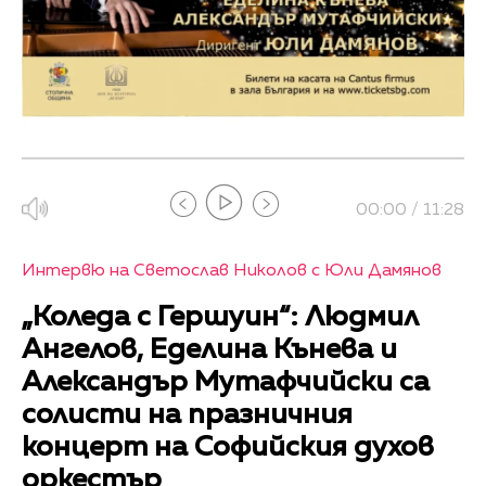
00:00 / 11:28
Интервю на Светослав Николов с Юли Дамянов
„Коледа с Гершуин“: Людмил
Ангелов, Еделина Кънева и
Александър Мутафчийски са
солисти на празничния
концерт на Софийския духов
оркестър