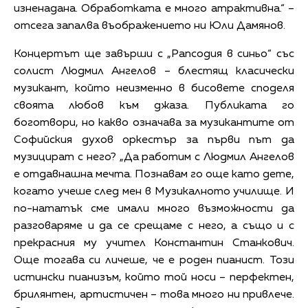
изненадана. Обработката е много атрактивна.“ –
отсега запалва въображението ни Юли Дамянов.
Концертът ще завърши с „Рапсодия в синьо“ със
солист Людмил Ангелов – блестящ класически
музикант, който неизменно в бисовете споделя
своята любов към джаза. Публиката го
боготвори, но какво означава за музикантите от
Софийския духов оркестър за първи път да
музицират с него? „Да работим с Людмил Ангелов
е отдавнашна мечта. Познавам го още като дете,
когато учеше след мен в Музикалното училище. И
по-нататък сме имали много възможности да
разговаряме и да се срещаме с него, а също и с
прекрасния му учител Константин Станкович.
Още тогава си личеше, че е роден пианист. Този
истински пианизъм, който той носи – перфектен,
брилянтен, артистичен – това много ни привлече.