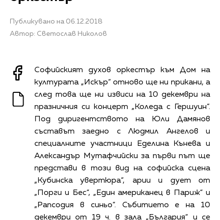
Публикувано на 06.12.2018
Автор: Светослав Николов
Софийският духов оркестър към Дом на
културата „Искър“ отново ще ни прикани, а
след това ще ни извиси на 10 декември на
празничния си концерт „Коледа с Гершуин“.
Под диригентството на Юли Дамянов
съставът заедно с Людмил Ангелов и
специалните участници Еделина Кънева и
Александър Мутафчийски за първи път ще
представи в този вид на софийска сцена
„Кубинска увертюра“, арии и дует от
„Порги и Бес“, „Един американец в Париж“ и
„Рапсодия в синьо“. Събитието е на 10
декември от 19 ч. в зала „България“ и се