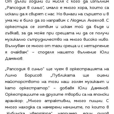
От дълги години си мисля с кого да изпълним
„Рапсодия в синьо“, имало е много хора, които са
искали да я свирят с нас. Но винаги на сърцето и в
ума ми е било да го направим с Людмил Ангелов. С
оркестъра се готвим и искам той да бъде и
гъвкав, за да може при срещата ни да се получи
музикално сътрудничество на много високо ниво.
Вълнувам се много от тази среща и с нетърпение
я очаквам.“ – споделя нашето вълнение Юли
Дамянов.
„Рапсодия в синьо“ ще чуем в оркестрацията на
Лилчо Борисов: „Публиката ще оцени
майсторството на този наш голям музикант и
като оркестратор.“ – добавя Юли Дамянов.
Оркестрациите на другите творби са на японски
аранжор: „Много атрактивни, много пищни. С
много находка са намерени начините, по които в
„Кубинска увертюра“, например, един духов