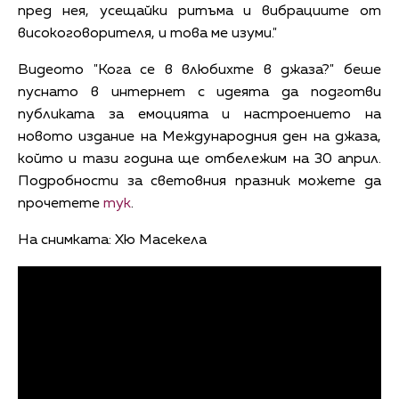
пред нея, усещайки ритъма и вибрациите от
високоговорителя, и това ме изуми."
Видеото "Кога се в влюбихте в джаза?" беше
пуснато в интернет с идеята да подготви
публиката за емоцията и настроението на
новото издание на Международния ден на джаза,
който и тази година ще отбележим на 30 април.
Подробности за световния празник можете да
прочетете
тук
.
На снимката: Хю Масекела