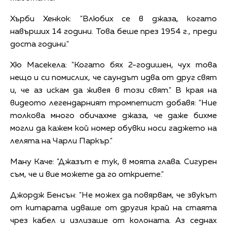
Хърби Хенкок: "Влюбих се в джаза, когато
навърших 14 години. Това беше през 1954 г., преди
доста години."
Хю Масекела: "Когато бях 2-годишен, чух това
нещо и си помислих, че саундът идва от друг свят
и, че аз искам да живея в този свят." В края на
видеото легендарният тромпетист добавя: "Ние
толкова много обичахме джаза, че даже бихме
могли да кажем кой номер обувки носи гаджето на
лелята на Чарли Паркър."
Ману Каче: "Джазът е тук, в моята глава. Сигурен
съм, че и вие можете да го откриете."
Джордж Бенсън: "Не можех да повярвам, че звукът
от китарата идваше от другия край на стаята
чрез кабел и излизаше от колоната. Аз седнах