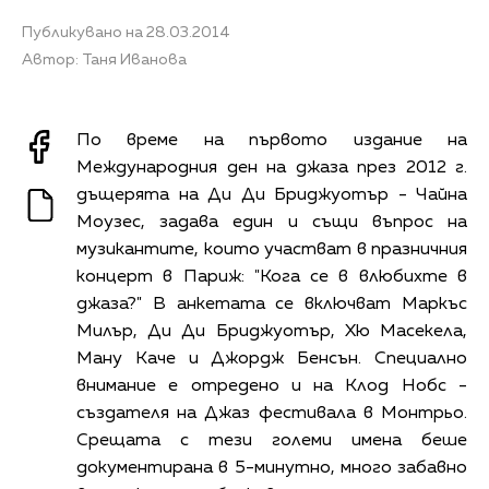
Публикувано на 28.03.2014
Автор: Таня Иванова
По време на първото издание на
Международния ден на джаза през 2012 г.
дъщерята на Ди Ди Бриджуотър - Чайна
Моузес, задава един и същи въпрос на
музикантите, които участват в празничния
концерт в Париж: "Кога се в влюбихте в
джаза?" В анкетата се включват Маркъс
Милър, Ди Ди Бриджуотър, Хю Масекела,
Ману Каче и Джордж Бенсън. Специално
внимание е отредено и на Клод Нобс -
създателя на Джаз фестивала в Монтрьо.
Срещата с тези големи имена беше
документирана в 5-минутно, много забавно