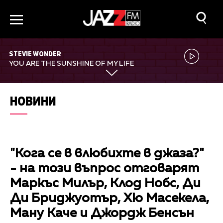
STEVIE WONDER
YOU ARE THE SUNSHINE OF MY LIFE
НОВИНИ
"Кога се в влюбихте в джаза?"
- на този въпрос отговарят
Маркъс Милър, Клод Нобс, Ди
Ди Бриджуотър, Хю Масекела,
Ману Каче и Джордж Бенсън