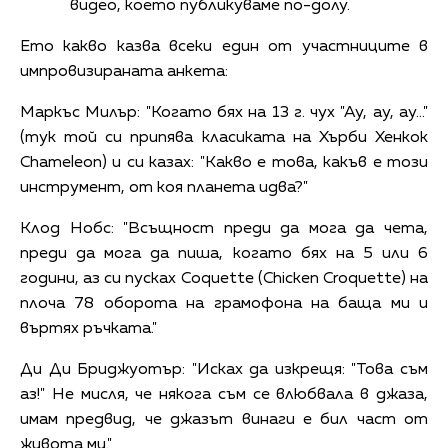
видео, което публикуваме по-долу.
Ето какво казва всеки един от участниците в
импровизираната анкета:
Маркъс Милър: "Когато бях на 13 г. чух "Ау, ау, ау..."
(тук той си припява класиката на Хърби Хенкок
Chameleon) и си казах: "Какво е това, какъв е този
инструмент, от коя планета идва?"
Клод Нобс: "Всъщност преди да мога да чета,
преди да мога да пиша, когато бях на 5 или 6
години, аз си пусках Coquette (Chicken Croquette) на
плоча 78 оборота на грамофона на баща ми и
въртях ръчката."
Ди Ди Бриджуотър: "Исках да изкрещя: "Това съм
аз!" Не мисля, че някога съм се влюбвала в джаза,
имам предвид, че джазът винаги е бил част от
живота ми."