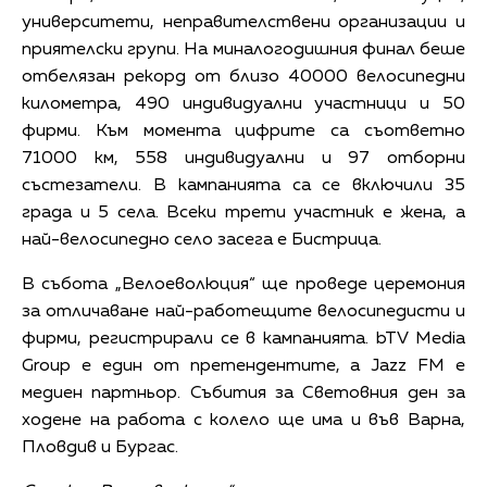
университети, неправителствени организации и
приятелски групи. На миналогодишния финал беше
отбелязан рекорд от близо 40000 велосипедни
километра, 490 индивидуални участници и 50
фирми. Към момента цифрите са съответно
71000 км, 558 индивидуални и 97 отборни
състезатели. В кампанията са се включили 35
града и 5 села. Всеки трети участник е жена, а
най-велосипедно село засега е Бистрица.
В събота „Велоеволюция“ ще проведе церемония
за отличаване най-работещите велосипедисти и
фирми, регистрирали се в кампанията. bTV Media
Group е един от претендентите, а Jazz FM е
медиен партньор. Събития за Световния ден за
ходене на работа с колело ще има и във Варна,
Пловдив и Бургас.