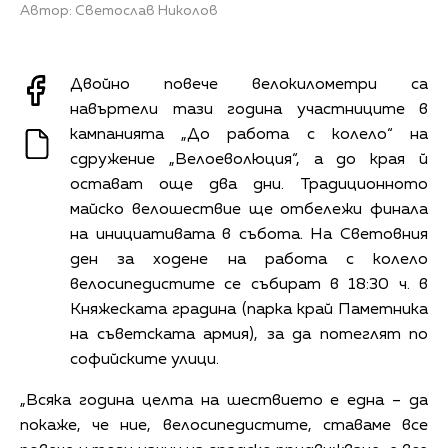
Автор: Светослав Николов
Двойно повече велокилометри са
навъртели тази година участниците в
кампанията „До работа с колело“ на
сдружение „Велоеволюция“, а до края й
остават още два дни. Традиционното
майско велошествие ще отбележи финала
на инициативата в събота. На Световния
ден за ходене на работа с колело
велосипедистите се събират в 18:30 ч. в
Княжеската градина (парка край Паметника
на съветската армия), за да потеглят по
софийските улици.
„Всяка година целта на шествието е една – да
покаже, че ние, велосипедистите, ставаме все