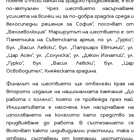
повече и този начин на градско придвижване, е все
по-актуален. Чрез шествието насърчаваме
усилията на всички ни за по-добра градска среда и
велосипедни решения за София“, посочват от
„Велоеволюция“. Маршрутът на шествието е: от
Паметника на Съветската армия, по ул. „Гурко“,
бул. „Васил Левски“, бул. „Патриарх Евтимий“, ул.
„Цар Асен“, ул. „Солунска“, ул. „Дякон Игнатий“, ул.
„Гурко“, бул. „Васил Левски“, бул. „Цар
Освободител“, Княжеската градина.
Финалът на шествието ще отбележи края на
второто издание на националната кампания „До
работа с колело“, която се провежда през май.
Инициативата е насочена към насърчаване на
използването на колелото като средство за
придвижване до работа. В състезанието се
включват както индивидуални участници, така и
отбори, съставени от компании, институции,