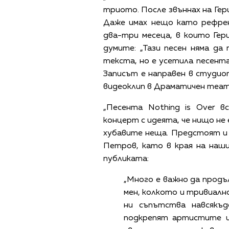
триото. После звъннах на Гери
Даже имах нещо като рефрен
два-три месеца, в които Гер
думите: „Тази песен няма да 
текста, но е усетила песента
Записът е направен в студио
видеоклип в Драматичен театъ
„Песента Nothing is Over 
концерт с идеята, че нищо не
хубавите неща. Предстоят и
Петров, като в края на наш
публиката:
„Много е важно да прод
мен, колкото и тривиално
ни съпътства навсякъ
подкрепят артистите 