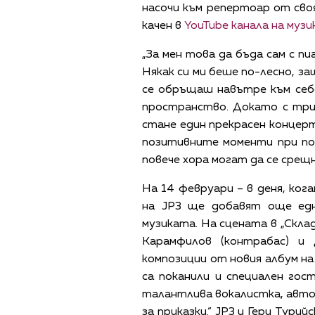
насочи към репертоар от сво
качен в
YouTube канала на муз
„За мен това да бъда сам с пи
Някак си ми беше по-лесно, з
се обръщаш навътре към себ
пространство. Докато с три
стане един прекрасен концерт
позитивните моменти при по
повече хора могат да се срещн
На 14 февруари – в деня, ко
на JP3 ще добавят още едн
музиката. На сцената в „Скл
Карамфилов (контрабас) и
композиции от новия албум на
са поканили и специален гос
талантлива вокалистка, автор
за приказки.“ JP3 и Гери Тури