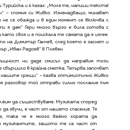
 Турийска и ѝ казах: „Моля те, напиши текста!
.“ – спомня си Живко. Изненадващо, минават
и не се обажда и в един момент се включва с
ти я дам.“ Гери много бързо е била готова с
 като своя и е поискала тя самата да я изпее.
то на Димитър Ганчев, след което е заснет и
р „Иван Радоев“ в Плевен.
всъщност ни даде смисъл да направим този
 е свършило в крайна сметка. Тепърва започват
 нашите срещи.“ – казва оптимистично Живко
ия разговор той отправи силно послание към
ължим да съществуваме. Музиката според
 да звучи, е част от нашето спасение. Тя
де, така че е много важно хората да
и музикантите, защото те са част от