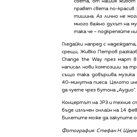
света, от нашия живот 
правят света по-красив. 
тишина. Аз лично не мог
много важно духът на му
така че – подкрепяйте ни!
Гледайки напред с надеждата
срещи, Живко Петров разказв
Change the Way през март в
написал нови композции за т
също така довършва музика 
40-минутна пиеса. Цялото и
да чуете чрез бутона „Аудио“.
Концертът на JP3 и техния сп
бъде излъчен онлайн на 14 фе
Билетите може да закупите 
Фотография: Стефан Н. Щере