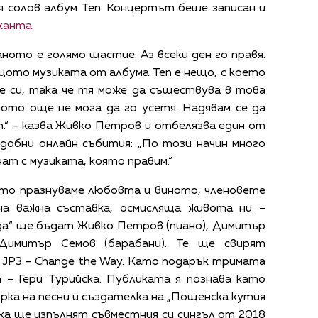
я солов албум Ten. Концертът беше записан и
иканта
.
аното е голямо щастие. Аз всеки ден го правя.
ащото музиката от албума Ten е нещо, с което
е си, така че тя може да съществува в това
ото още не мога да го усетя. Надявам се да
.“ – казва Живко Петров и отбелязва един от
добни онлайн събития: „По този начин много
ат с музиката, която правим.“
гато празнуваме любовта и виното, членовете
а важна съставка, осмисляща живота ни –
ада“ ще бъдат Живко Петров (пиано), Димитър
 Димитър Семов (барабани). Те ще свирят
 JP3 – Change the Way. Като подарък тримата
т – Гери Турийска. Публиката я познава като
ка на песни и създателка на „Пощенска кутия
йска ще изпълнят съвместния си сингъл от 2018