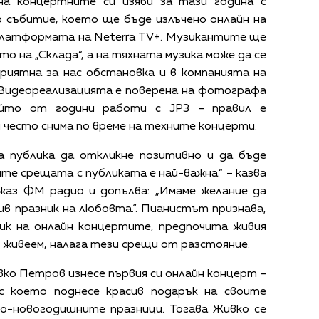
на концертните си изяви за тази година с
но събитие, което ще бъде излъчено онлайн на
 платформата на Neterra TV+. Музикантите ще
 на „Склада“, а на тяхната музика може да се
риятна за нас обстановка и в компанията на
 Видеореализацията е поверена на фотографа
йто от години работи с JP3 – правил е
 често снима по време на техните концерти.
 публика да откликне позитивно и да бъде
ите срещата с публиката е най-важна.“ – казва
аз ФМ радио и допълва: „Имаме желание да
ив празник на любовта.“. Пианистът признава,
ник на онлайн концертите, предпочита живия
 живеем, налага тези срещи от разстояние.
вко Петров изнесе първия си онлайн концерт –
y, с което поднесе красив подарък на своите
но-новогодишните празници. Тогава Живко се