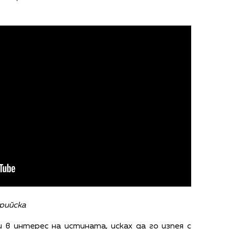
урийска
и в интерес на истината, исках да го изпея с