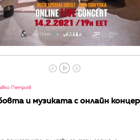
ивко Петров
овта и музиката с онлайн концер