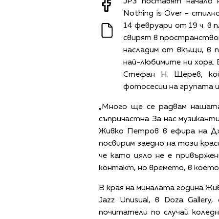
JP3 поставят начало 
Nothing is Over - стил
14 февруари от 19 ч. в
свирят в пространството
насладим от вкъщи, в п
най-любимите ни хора.
Стефан Н. Щерев, ко
фотосесии на групата и
„Много ще се радвам нашата
съпричастна. За нас музикант
Живко Петров в ефира на Дж
посвирим заедно на този крас
че като цяло не е привърже
контакт, но времето, в което
В края на миналата година Жи
Jazz Unusual, в Doza Galler
почитатели по случай колед