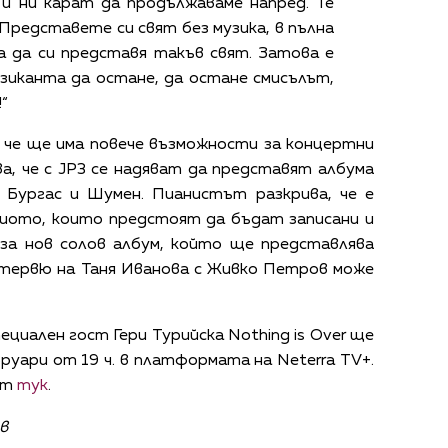
и ни карат да продължаваме напред. Те
Представете си свят без музика, в пълна
а да си представя такъв свят. Затова е
зиканта да остане, да остане смисълът,
“
, че ще има повече възможности за концертни
а, че с JP3 се надяват да представят албума
 Бургас и Шумен. Пианистът разкрива, че е
риото, които предстоят да бъдат записани и
за нов солов албум, който ще представлява
нтервю на Таня Иванова с Живко Петров може
ециален гост Гери Турийска Nothing is Over ще
вруари от 19 ч. в платформата на Neterra TV+.
тук
от
.
в