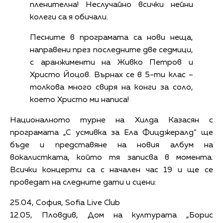
пленителна! Неслучайно всички нейни
колеги са я обичали.
Песните в програмата са нови неща,
направени през последните две седмици,
с аранжименти на Живко Петров и
Христо Йоцов. Върнах се в 5-ти клас –
толкова много свиря на конги за соло,
което Христо ми написа!
Националното турне на Хилда Казасян с
програмата „С усмивка за Ела Фицджералд“ ще
бъде и представяне на новия албум на
вокалистката, който тя записва в момента.
Всички концерти са с начален час 19 и ще се
проведат на следните дати и сцени:
25.04, София, Sofia Live Club
12.05, Пловдив, Дом на културата „Борис