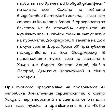
първи път по време на „Пловдив джаз фест“
миналата есен. Силата на нейното
въздействие бе толкова голяма, че късният
старт на концерта, втори в програмата за
вечерта, не бе отслабил енергията на
музикантите и изключителния ентусиазъм
на публиката. До среднощ в залата на Дом
на културата „Борис Христов“ празнувахме
наследството на Ела Фицджералд. В
националното турне сега на сцената с
Хилда ще бъдат Христо Йоцов, Живко
Петров, Димитър Карамфилов и Мишо
Йосифов.
При първото представяне на програмата ни
направиха впечатление сърцатостта, с която
Хилда и партньорите й на сцената се отнасят
към тази музика, и аранжиментите на Живко