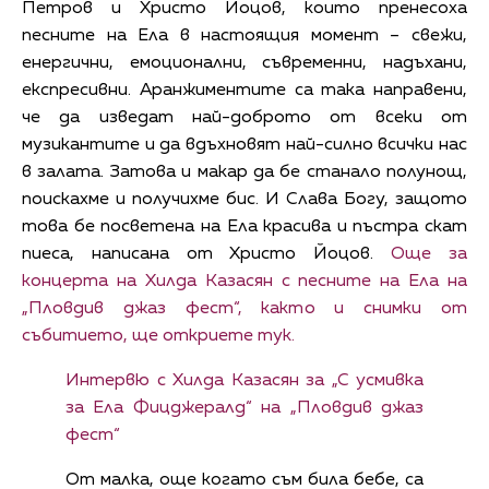
Петров и Христо Йоцов, които пренесоха
песните на Ела в настоящия момент – свежи,
енергични, емоционални, съвременни, надъхани,
експресивни. Аранжиментите са така направени,
че да изведат най-доброто от всеки от
музикантите и да вдъхновят най-силно всички нас
в залата. Затова и макар да бе станало полунощ,
поискахме и получихме бис. И Слава Богу, защото
това бе посветена на Ела красива и пъстра скат
пиеса, написана от Христо Йоцов.
Още за
концерта на Хилда Казасян с песните на Ела на
„Пловдив джаз фест“, както и снимки от
събитието, ще откриете тук.
Интервю с Хилда Казасян за „С усмивка
за Ела Фицджералд“ на „Пловдив джаз
фест“
От малка, още когато съм била бебе, са