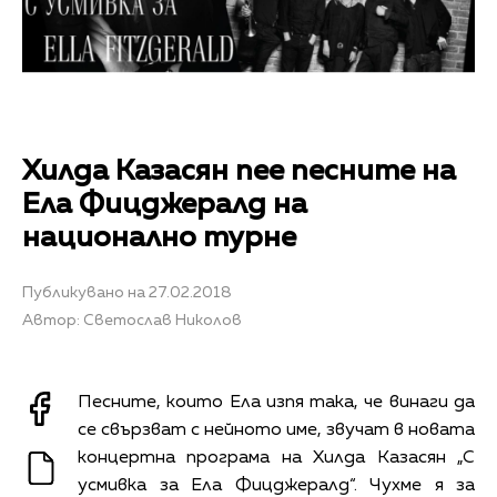
Хилда Казасян пее песните на
Ела Фицджералд на
национално турне
Публикувано на 27.02.2018
Автор: Светослав Николов
Песните, които Ела изпя така, че винаги да
се свързват с нейното име, звучат в новата
концертна програма на Хилда Казасян „С
усмивка за Ела Фицджералд“. Чухме я за