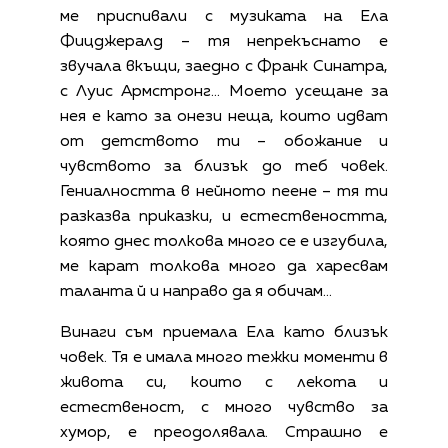
ме приспивали с музиката на Ела
Фицджералд – тя непрекъснато е
звучала вкъщи, заедно с Франк Синатра,
с Луис Армстронг… Моето усещане за
нея е като за онези неща, които идват
от детството ти – обожание и
чувството за близък до теб човек.
Гениалността в нейното пеене – тя ти
разказва приказки, и естествеността,
която днес толкова много се е изгубила,
ме карат толкова много да харесвам
таланта й и направо да я обичам…
Винаги съм приемала Ела като близък
човек. Тя е имала много тежки моменти в
живота си, които с лекота и
естественост, с много чувство за
хумор, е преодолявала. Страшно е