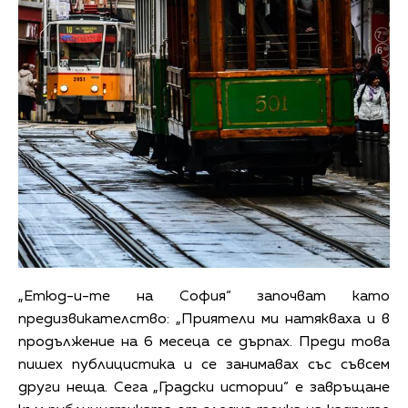
„Етюд-и-те на София“ започват като
предизвикателство: „Приятели ми натякваха и в
продължение на 6 месеца се дърпах. Преди това
пишех публицистика и се занимавах със съвсем
други неща. Сега „Градски истории“ е завръщане