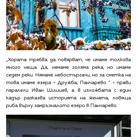
„Хората трябва да повярват, че имаме толкова
много неща. Да, нямаме голяма река, но имаме
седем реки. Нямаме небостъргачи, но за сметка на
това имаме езера – Дружба, Панчарево…“ – прави
паралели Иван Шишиев, а в изложбата с един
кадър разказва историята на жената, ловяща
риба върху замръзналото езеро в Панчарево.