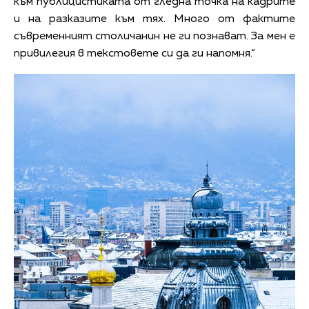
към публицистиката от гледна точка на кадрите
и на разказите към тях. Много от фактите
съвременният столичанин не ги познават. За мен е
привилегия в текстовете си да ги напомня.“