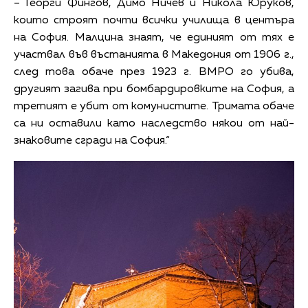
– Георги Фингов, Димо Ничев и Никола Юруков,
които строят почти всички училища в центъра
на София. Малцина знаят, че единият от тях е
участвал във въстанията в Македония от 1906 г.,
след това обаче през 1923 г. ВМРО го убива,
другият загива при бомбардировките на София, а
третият е убит от комунистите. Тримата обаче
са ни оставили като наследство някои от най-
знаковите сгради на София.“