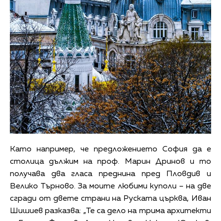
Като например, че предложението София да е
столица дължим на проф. Марин Дринов и то
получава два гласа преднина пред Пловдив и
Велико Търново. За моите любими куполи – на две
сгради от двете страни на Руската църква, Иван
Шишиев разказва: „Те са дело на трима архитекти