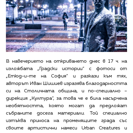
В навечерието на откриването днес в 17 ч. на
изложбата „Градски истории“ с фотоси от
„Етюд-и-те на София“ и разкази към тях,
авторът Иван Шишиев изразява благодарността
си на Столичната община, и по-специално –
дирекция „Култура“, за това че е била насърчена
необятността, която могат да предложат
събраните досега материали. Той специално
изтъква приноса на променящите града със
своите артистични намеси Urban Creatures и