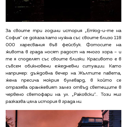
За своите три години история „Етюд-и-те на
София“ се доказа като нужна със своите близо 118
000 харесвания във фейсбук. Фотосите на
живота в града носят радост на много хора – и
те я споделят със своите близки. Красивото е в
съвсем обикновени ежедневни ситуации. Като
например: дъждовна вечер на Жълтите павета,
жена пресича мокрия булевард, в който се
отразява оранжевият залез отвъд светещите в
червено светофари на ул. „Раковски“… Този миг
разказва цяла история в града ни.