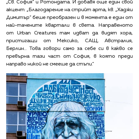
„Св. София“ и Ротондата. И добавя още един свой
акцент: „Благодарение на стрийт арта, кв. „Хаджи
Димитър“ беше преобразен и в момента е един от
най-тачените квартали в света. Направеното
от Urban Creatures там идват да видят хора,
пристигащи от Мексико, САЩ, Австралия,
Берлин… Това говори само за себе си в какво се
превърна тази част от София, в която преди
направо никой не смееше да стъпи.“