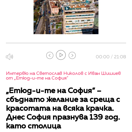
00:00 / 21:08
Интервю на Светослав Николов с Иван Шишиев
от „Етюд-и-те на София“
„Етюд-и-те на София“ –
сбъднато желание за среща с
красотата на всяка крачка.
Днес София празнува 139 год.
като столица