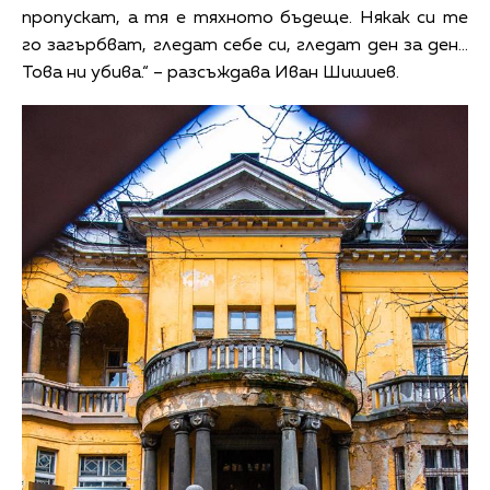
пропускат, а тя е тяхното бъдеще. Някак си те
го загърбват, гледат себе си, гледат ден за ден…
Това ни убива.“ – разсъждава Иван Шишиев.