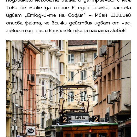
подхванеш неговата вълна и да тръгнеш с нея.
Това не може да стане в една снимка, затова
идват „Етюд-и-те на София.“ – Иван Шишиев
описва факта, че всички действия идват от нас,
зависят от нас и в тях е втъкана нашата любов.