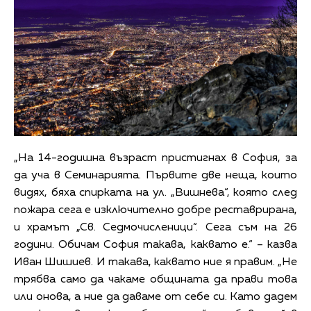
„На 14-годишна възраст пристигнах в София, за
да уча в Семинарията. Първите две неща, които
видях, бяха спирката на ул. „Вишнева“, която след
пожара сега е изключително добре реставрирана,
и храмът „Св. Седмочисленици“. Сега съм на 26
години. Обичам София такава, каквато е.“ – казва
Иван Шишиев. И такава, каквато ние я правим. „Не
трябва само да чакаме общината да прави това
или онова, а ние да даваме от себе си. Като дадем