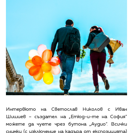
Интервюто на Светослав Николов с Иван
Шишиев – създател на „Етюд-и-те на София“
можете да чуете чрез бутона „Аудио“. Всички
снимки (с изключение на кадъра от експозицията)