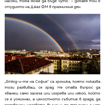
насоки, това може да бъде чуто.“ – добавя той в
студиото на Джаз ФМ в празничния ден.
„Етюд-и-те на София“ са хроника, която показва
този развиващ се град. Не става въпрос да
хванеш само залеза или изгрева или някой, който
се е усмихнал, а цялостното събитие в града, да