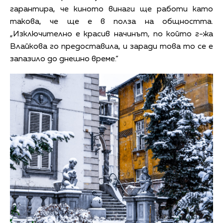
гарантира, че киното винаги ще работи като
такова, че ще е в полза на общността.
„Изключително е красив начинът, по който г-жа
Влайкова го предоставила, и заради това то се е
запазило до днешно време.“