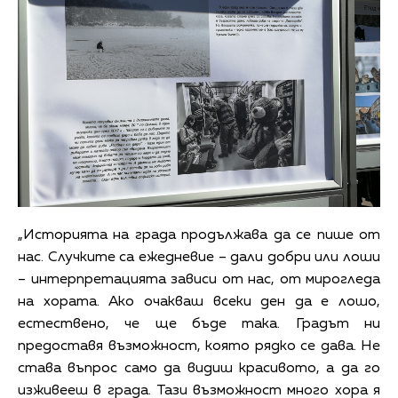
„Историята на града продължава да се пише от
нас. Случките са ежедневие – дали добри или лоши
– интерпретацията зависи от нас, от мирогледа
на хората. Ако очакваш всеки ден да е лошо,
естествено, че ще бъде така. Градът ни
предоставя възможност, която рядко се дава. Не
става въпрос само да видиш красивото, а да го
изживееш в града. Тази възможност много хора я