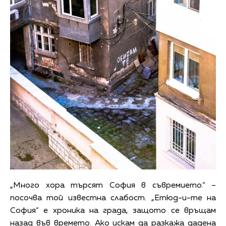
„Много хора търсят София в съвремието.“ –
посочва той известна слабост. „Етюд-и-те на
София“ е хроника на града, защото се връщам
назад във времето. Ако искам да разкажа дадена