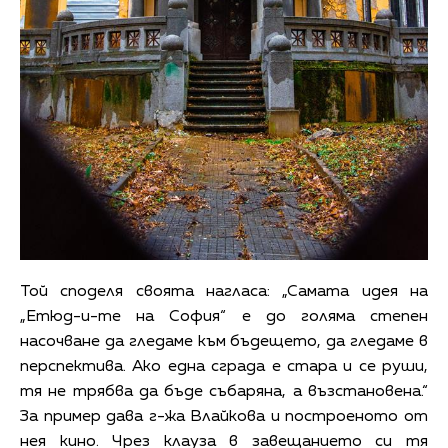
Той споделя своята нагласа: „Самата идея на
„Етюд-и-те на София“ е до голяма степен
насочване да гледаме към бъдещето, да гледаме в
перспектива. Ако една сграда е стара и се руши,
тя не трябва да бъде събаряна, а възстановена.“
За пример дава г-жа Влайкова и построеното от
нея кино. Чрез клауза в завещанието си тя