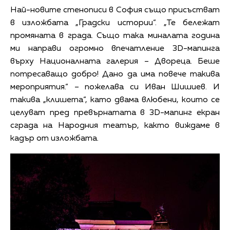
Най-новите стенописи в София също присъстват
в изложбата „Градски истории“. „Те бележат
промяната в града. Също така миналата година
ми направи огромно впечатление 3D-мапинга
върху Националната галерия – Двореца. Беше
потресаващо добро! Дано да има повече такива
мероприятия.“ – пожелава си Иван Шишиев. И
такива „клишета“, като двама влюбени, които се
целуват пред превърнатата в 3D-мапинг екран
сграда на Народния театър, както виждаме в
кадър от изложбата.