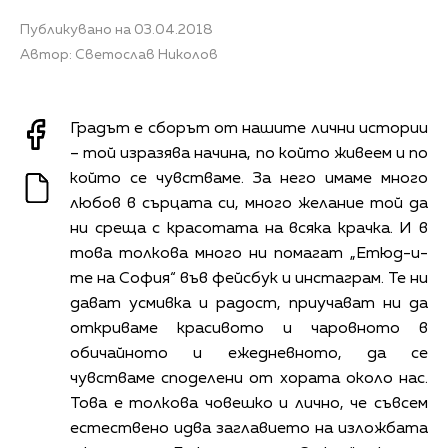
Публикувано на 03.04.2018
Автор: Светослав Николов
Градът е сборът от нашите лични истории
– той изразява начина, по който живеем и по
който се чувстваме. За него имаме много
любов в сърцата си, много желание той да
ни среща с красотата на всяка крачка. И в
това толкова много ни помагат „Етюд-и-
те на София“ във фейсбук и инстаграм. Те ни
дават усмивка и радост, приучават ни да
откриваме красивото и чаровното в
обичайното и ежедневното, да се
чувстваме споделени от хората около нас.
Това е толкова човешко и лично, че съвсем
естествено идва заглавието на изложбата