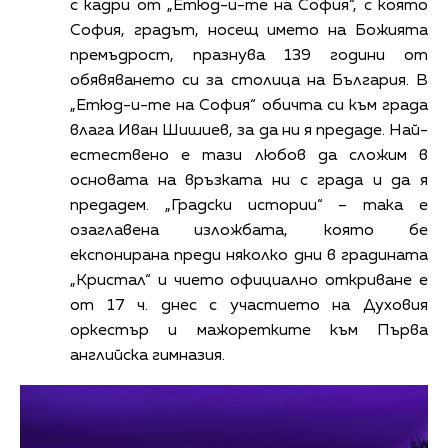
с кадри от „Етюд-и-те на София“, с която
София, градът, носещ името на Божията
премъдрост, празнува 139 години от
обявяването си за столица на България. В
„Етюд-и-те на София“ обичта си към града
влага Иван Шишиев, за да ни я предаде. Най-
естествено е тази любов да сложим в
основата на връзката ни с града и да я
предадем. „Градски истории“ – така е
озаглавена изложбата, която бе
експонирана преди няколко дни в градината
„Кристал“ и чието официално откриване е
от 17 ч. днес с участието на Духовия
оркестър и мажоретките към Първа
английска гимназия.