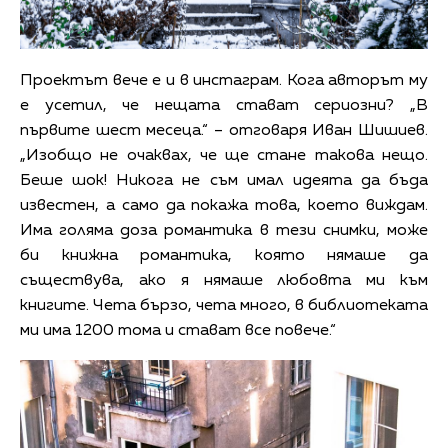
Проектът вече е и в инстаграм. Кога авторът му
е усетил, че нещата стават сериозни? „В
първите шест месеца.“ – отговаря Иван Шишиев.
„Изобщо не очаквах, че ще стане такова нещо.
Беше шок! Никога не съм имал идеята да бъда
известен, а само да покажа това, което виждам.
Има голяма доза романтика в тези снимки, може
би книжна романтика, която нямаше да
съществува, ако я нямаше любовта ми към
книгите. Чета бързо, чета много, в библиотеката
ми има 1200 тома и стават все повече.“