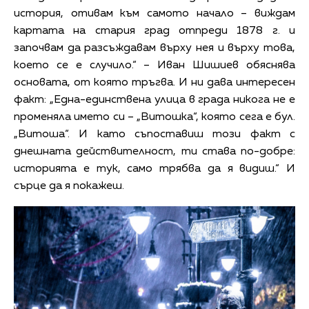
история, отивам към самото начало – виждам
картата на стария град отпреди 1878 г. и
започвам да разсъждавам върху нея и върху това,
което се е случило.“ – Иван Шишиев обяснява
основата, от която тръгва. И ни дава интересен
факт: „Една-единствена улица в града никога не е
променяла името си – „Витошка“, която сега е бул.
„Витоша“. И като съпоставиш този факт с
днешната действителност, ти става по-добре:
историята е тук, само трябва да я видиш.“ И
сърце да я покажеш.