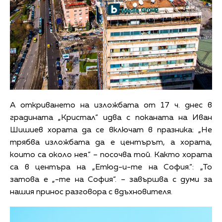
А откриването на изложбата от 17 ч. днес в
градината „Кристал“ идва с поканата на Иван
Шишиев хората да се включат в празника: „Не
трябва изложбата да е центърът, а хората,
които са около нея.“ – посочва той. Както хората
са в центъра на „Етюд-и-те на София.“: „То
затова е „-те на София“. – завършва с думи за
нашия принос разговора с вдъхновителя.