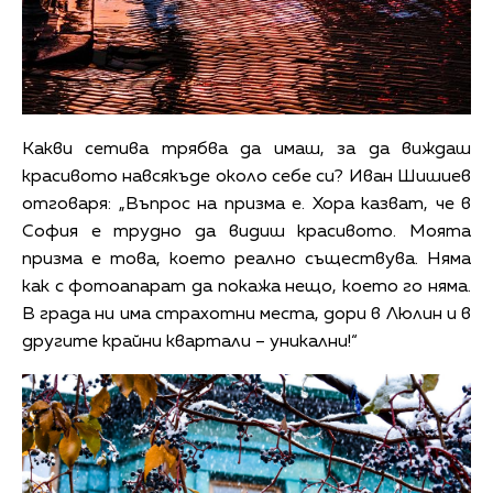
Какви сетива трябва да имаш, за да виждаш
красивото навсякъде около себе си? Иван Шишиев
отговаря: „Въпрос на призма е. Хора казват, че в
София е трудно да видиш красивото. Моята
призма е това, което реално съществува. Няма
как с фотоапарат да покажа нещо, което го няма.
В града ни има страхотни места, дори в Люлин и в
другите крайни квартали – уникални!“