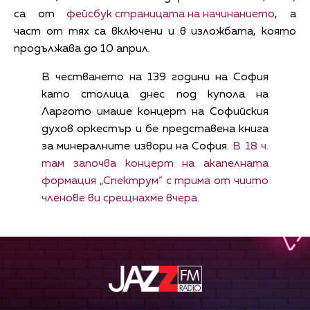
фейсбук страницата на начинанието
са от
, а
част от тях са включени и в изложбата, която
продължава до 10 април.
В честването на 139 години на София
като столица днес под купола на
Ларгото имаше концерт на Софийския
духов оркестър и бе представена книга
за минералните извори на София.
В 18 ч.
там започва концерт на акапелната
формация „Спектрум“ с трима от чиито
членове ви срещнахме вчера.