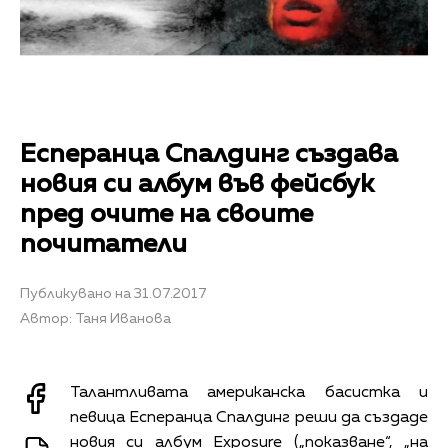
Есперанца Спалдинг създава
новия си албум във фейсбук
пред очите на своите
почитатели
Публикувано на 31.07.2017
Автор: Таня Иванова
Талантливата американска басистка и
певица Есперанца Спалдинг реши да създаде
новия си албум Exposure („показване“, „на