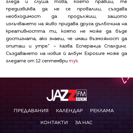
гледа и слуша това, което правиш, те
предизвиква да не се провалиш, създава
необходимост да продължиш, защото
излъчването на живо придава друга дълбочина на
креативността ти, която не може да бъде
достигната, ако знаеш, че имаш възможност да
опиташ и утре.“ – казва Есперанца Спалдинг.
Създаването на новия й албум Exposure може да
гледате от 12 септември
тук
.
ПРЕДАВАНИЯ
КАЛЕНДАР
РЕКЛАМА
КОНТАКТИ
ЗА НАС