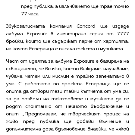
пред публика, а излъчването ще трае точно
77 часа.
Звукозаписната компания Concord ще издаде
албума Exposure в лимитирана серия от 7777
бройки, които ще съдържат парче от хартията,
на която Есперанца е писала текста и музиката.
Част от идеята за албума Exposure е базирана на
схващането, че всичко, което виждаме, научаваме,
чуваме, четем или мислим е трайно запечатано в
ума. С работата по проекта Есперанца ще се
опита да отвори тези тайни кътчета от ума си,
за да позволи на текстовете и музиката да се
родят спонтанно от нейното въображение и
опит. „Предполагам, че творческият процес на
живо пред публика ще добави вълнение и
допълнителна доза вдъхновение. Знаейки, че някой