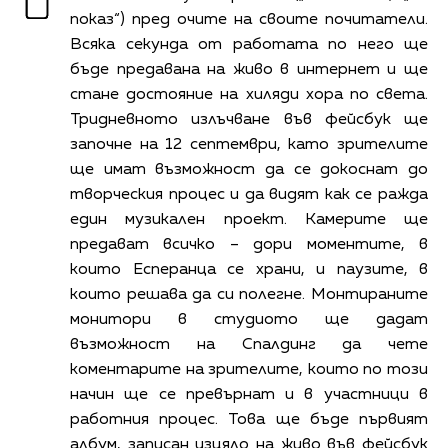
показ“) пред очите на своите почитатели.
Всяка секунда от работата по него ще
бъде предавана на живо в интернет и ще
стане достояние на хиляди хора по света.
Тридневното излъчване във фейсбук ще
започне на 12 септември, като зрителите
ще имат възможност да се докоснат до
творческия процес и да видят как се ражда
един музикален проект. Камерите ще
предават всичко – дори моментите, в
които Есперанца се храни, и паузите, в
които решава да си полегне. Монтираните
монитори в студиото ще дадат
възможност на Спалдинг да чете
коментарите на зрителите, които по този
начин ще се превърнат и в участници в
работния процес. Това ще бъде първият
албум, записан изцяло на живо във фейсбук