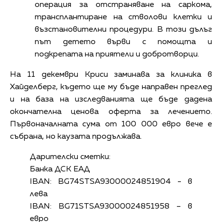
операция за отстраняване на саркома,
трансплантиране на стволови клетки и
възстановителни процедури. В този дълъг
път детето върви с помощта и
подкрепата на приятели и добротворци.
На 11 декември Криси заминава за клиника в
Хайделберг, където ще му бъде направен преглед
и на база на изследванията ще бъде дадена
окончателна ценова оферта за лечението.
Първоначалната сума от 100 000 евро вече е
събрана, но каузата продължава.
Дарителски сметки:
Банка ДСК ЕАД
IBAN: BG74STSA93000024851904 - в
лева
IBAN: BG71STSA93000024851958 – в
евро