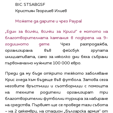
BIC: STSABGSF
Кристиян Георгиев Илиев
Можете да дарите и чрез Paypal
„Един за всички, всички за Криси!“ е мотото на
благотворителната кампания в подкрепа на 9-
годишното дете.
Чрез разпродажба,
организирана във фейсбук групата
инициативата, само за няколко дни бяха събрани
първоначално нужните 100 000 евро.
Преди да му бъде открито тежкото заболяване
Крис гледа към бъдеще във футбола. Затова сега
неговите връстници и съотборници с помощта
на техните родители организират три
благотворителни футболни турнира за набиране
на средства. Първият ще се проведе тази събота
– на 2 декември, на стадион „Българска армия“ от