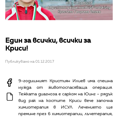
Един за всички, всички за
Криси!
Публикувано на 01.12.2017
9-годишният Кристиян Илиев има спешна
нужда от животоспасяваща операция.
Тежката диагноза е сарком на Юинг – рядък
вид рак на костите. Криси вече започна
химиотерапия в ИСУЛ. Лечението ще
премине през 6 химиотерапии, лъчетерапия,