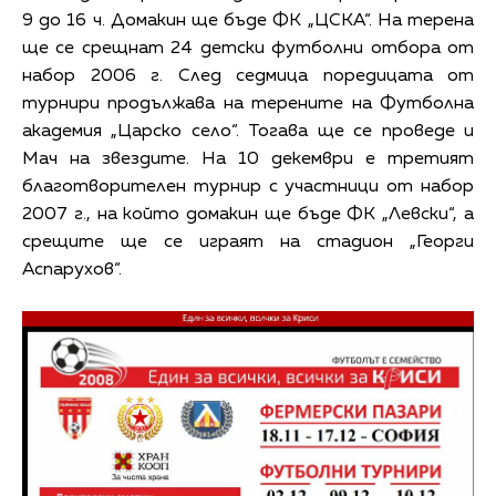
9 до 16 ч. Домакин ще бъде ФК „ЦСКА“. На терена
ще се срещнат 24 детски футболни отбора от
набор 2006 г. След седмица поредицата от
турнири продължава на терените на Футболна
академия „Царско село“. Тогава ще се проведе и
Мач на звездите. На 10 декември е третият
благотворителен турнир с участници от набор
2007 г., на който домакин ще бъде ФК „Левски“, а
срещите ще се играят на стадион „Георги
Аспарухов“.