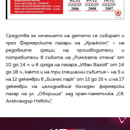
Средства за лечението на детето се събират и
чрез Фермерските пазари на „Хранкооп“ – на
редовните срещи на производители и
потребители в събота на „Римската стена“ от
10 до 14 ч. и в сряда на пазара „Иван Вазов“ от 14
до 18 ч., както и на три специални събития – на 5 и
на 12 декември в „Бизнес парк“ от 12 до 16 ч. и на 17
декември на целодневния Коледен фермерски
пазар на ул. „Оборище“ зад храм-паметника „Св.
Александър Невски“.