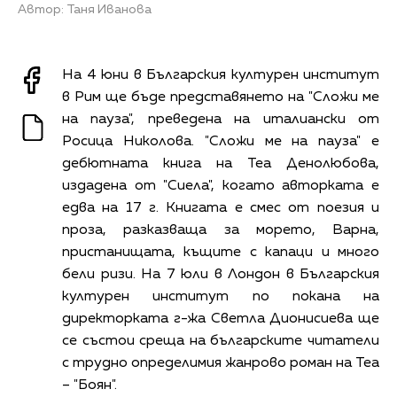
Автор: Таня Иванова
На 4 юни в Българския културен институт
в Рим ще бъде представянето на "Сложи ме
на пауза", преведена на италиански от
Росица Николова. "Сложи ме на пауза" е
дебютната книга на Теа Денолюбова,
издадена от "Сиела", когато авторката е
едва на 17 г. Книгата е смес от поезия и
проза, разказваща за морето, Варна,
пристанищата, къщите с капаци и много
бели ризи. На 7 юли в Лондон в Българския
културен институт по покана на
директорката г-жа Светла Дионисиева ще
се състои среща на българските читатели
с трудно определимия жанрово роман на Теа
– "Боян".