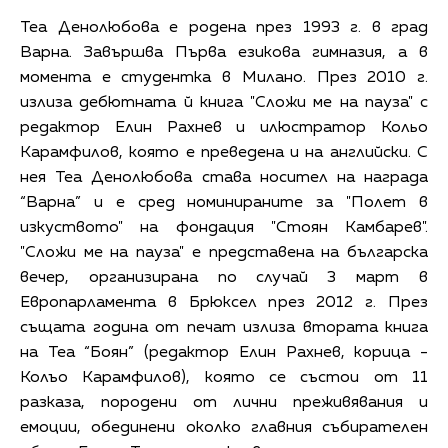
Теа Денолюбова е родена през 1993 г. в град
Варна. Завършва Първа езикова гимназия, a в
момента е студентка в Милано. През 2010 г.
излиза дебютната й книга "Сложи ме на пауза" с
редактор Елин Рахнев и илюстратор Кольо
Карамфилов, която е преведена и на английски. С
нея Теа Денолюбова става носител на награда
“Варна” и е сред номинираните за "Полет в
изкуството" на фондация "Стоян Камбарев".
"Сложи ме на пауза" е представена на българска
вечер, организирана по случай 3 март в
Европарламента в Брюксел през 2012 г. През
същата година от печат излиза втората книга
на Теа “Боян” (редактор Елин Рахнев, корица -
Колъо Карамфилов), която се състои от 11
разказа, породени от лични преживявания и
емоции, обединени околко главния събирателен