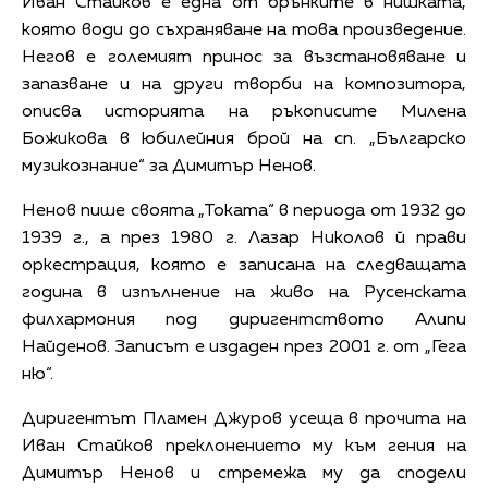
Иван Стайков е една от брънките в нишката,
която води до съхраняване на това произведение.
Негов е големият принос за възстановяване и
запазване и на други творби на композитора,
описва историята на ръкописите Милена
Божикова в юбилейния брой на сп. „Българско
музикознание“ за Димитър Ненов.
Ненов пише своята „Токата“ в периода от 1932 до
1939 г., а през 1980 г. Лазар Николов й прави
оркестрация, която е записана на следващата
година в изпълнение на живо на Русенската
филхармония под диригентството Алипи
Найденов. Записът е издаден през 2001 г. от „Гега
ню“.
Диригентът Пламен Джуров усеща в прочита на
Иван Стайков преклонението му към гения на
Димитър Ненов и стремежа му да сподели