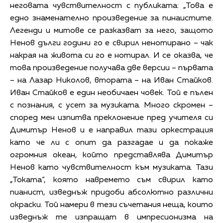
неговата чувствителност с публиката: „Това е
едно знаменателно произведение за пинаистите.
Легенди и митове се разказват за него, защото
Ненов дълги години го е свирил ненотирано – чак
накрая на живота си го е нотирал. И се оказва, че
това произведение получава две версии – първата
– на Лазар Николов, втората – на Иван Стайков.
Иван Стайков е един необичаен човек. Той е пълен
с познания, с усет за музиката. Много скромен –
според мен изпитва преклонение пред учителя си
Димитър Ненов и е направил тази оркестрация
като че ли с опит да разгадае и да покаже
огромния океан, който представлява Димитър
Ненов като чувствителност към музиката. Тази
„Токата“, която навремето съм свирил като
пианист, изведнъж придоби абсолютно различни
окраски. Той намери в тези съчетания неща, които
изведнъж те изпращат в импресионизма на