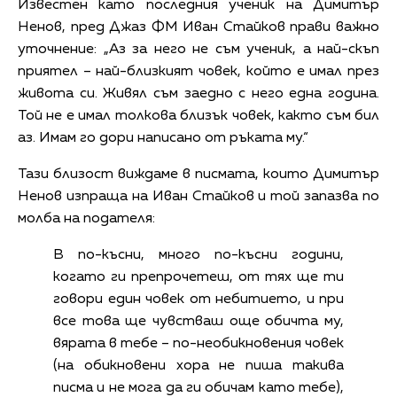
Известен като последния ученик на Димитър
Ненов, пред Джаз ФМ Иван Стайков прави важно
уточнение: „Аз за него не съм ученик, а най-скъп
приятел – най-близкият човек, който е имал през
живота си. Живял съм заедно с него една година.
Той не е имал толкова близък човек, както съм бил
аз. Имам го дори написано от ръката му.“
Тази близост виждаме в писмата, които Димитър
Ненов изпраща на Иван Стайков и той запазва по
молба на подателя:
В по-късни, много по-късни години,
когато ги препрочетеш, от тях ще ти
говори един човек от небитието, и при
все това ще чувстваш още обичта му,
вярата в тебе – по-необикновения човек
(на обикновени хора не пиша такива
писма и не мога да ги обичам като тебе),