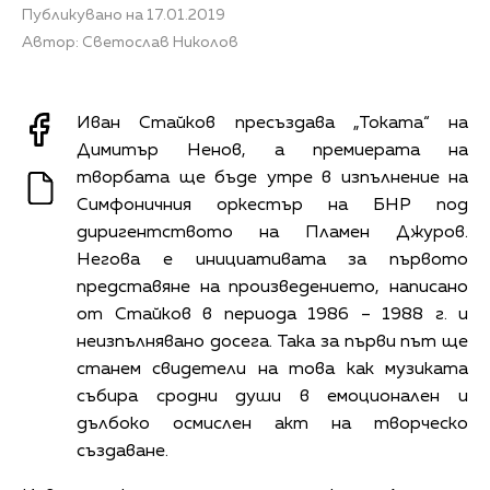
Публикувано на 17.01.2019
Автор: Светослав Николов
Иван Стайков пресъздава „Токата“ на
Димитър Ненов, а премиерата на
творбата ще бъде утре в изпълнение на
Симфоничния оркестър на БНР под
диригентството на Пламен Джуров.
Негова е инициативата за първото
представяне на произведението, написано
от Стайков в периода 1986 – 1988 г. и
неизпълнявано досега. Така за първи път ще
станем свидетели на това как музиката
събира сродни души в емоционален и
дълбоко осмислен акт на творческо
създаване.