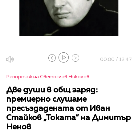
00:00 / 12:47
Репортаж на Светослав Николов
Две души в общ заряд:
премиерно слушаме
пресъздадената от Иван
Стайков „Токата“ на Димитър
Ненов