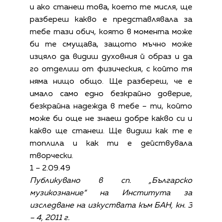
и ако станеш това, което те мисля, ще
разбереш какво е представлявала за
тебе тази обич, която в момента може
би те смущава, защото мъчно може
изцяло да видиш духовния й образ и да
го отделиш от физическия, с който тя
няма нищо общо. Ще разбереш, че е
имало само едно безкрайно доверие,
безкрайна надежда в тебе – ти, който
може би още не знаеш добре какво си и
какво ще станеш. Ще видиш как те е
топлила и как ти е действувала
творчески.
1 – 2.09.49
Публикувано в сп. „Българско
музикознание“ на Института за
изследване на изкуствата към БАН, кн. 3
– 4, 2011 г.