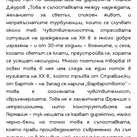
Джуров: „Това е съпоставката между надеждата,
желанието за светъл, спокоен живот, и
непрекъснатите турбуленции, които се случват
около теб. Чувствителността, стресовата
ситуация на гражданина на XX в. е много добре
изразена – и от 30-те години – военните, и сега,
когато светът се клати, преустройва се, хората
се усещат несигурни. Много поетична творба! И
освен това в нея има следа на един поток в
музиката на ХХ в., който тръгва от Стравински,
от Барток – на Запад се нарича „Варварството“ –
това е оголената чувствителност,
свръхенергията. Това не е галантната Франция с
импресионизма, нито конструктивизма на
Германия – тук нещата се казват директно, малко
черно-бели, но точно това е съпоставката,
която прави произведението съвременно. Аз съм