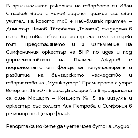
В оригиналните ръкописи на творбата си Иван
Стайков води с молив задочен диалог със своя
учител, на когото той е най-близък приятел –
Димитър Ненов. Творбата „Токата“, създадена в
тази върховна обич, ще ни трогне сега за първи
път. Представянето й в изпълнение на
Симфоничния оркестър на БНР по идея и под
диригентството на Пламен Джуров е
подпомогнато от Фонда за популяризиране и
развитие на българското наследство и
творчество на „Музикаутор“. Премиерата е утре
вечер от 19:30 ч. в зала „България“, а в програмата
са още Моцарт – Концерт № 5 за цигулка и
оркестър със солист Лия Петрова и Симфония в
ре минор от Цезар Франк.
Репортажа можете да чуете чрез бутона „Аудио“.