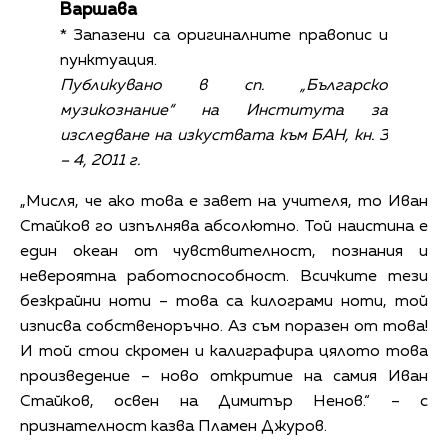
Варшава
* Запазени са оригиналните правопис и
пунктуация.
Публикувано в сп. „Българско
музикознание“ на Института за
изследване на изкуствата към БАН, кн. 3
– 4, 2011 г.
„Мисля, че ако това е завет на учителя, то Иван
Стайков го изпълнява абсолютно. Той наистина е
един океан от чувствителност, познания и
невероятна работоспособност. Всичките тези
безкрайни ноти – това са килограми ноти, той
изписва собственоръчно. Аз съм поразен от това!
И той стои скромен и калиграфира цялото това
произведение – ново откритие на самия Иван
Стайков, освен на Димитър Ненов.“ – с
признателност казва Пламен Джуров.