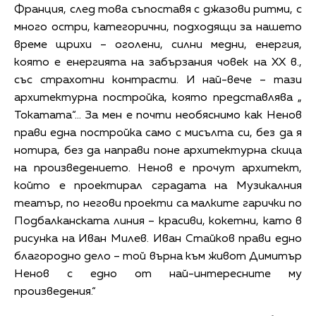
Франция, след това съпоставя с джазови ритми, с
много остри, категорични, подходящи за нашето
време щрихи – оголени, силни медни, енергия,
която е енергията на забързания човек на XX в.,
със страхотни контрасти. И най-вече – тази
архитектурна постройка, която представлява „
Токатата“... За мен е почти необяснимо как Ненов
прави една постройка само с мисълта си, без да я
нотира, без да направи поне архитектурна скица
на произведението. Ненов е прочут архитект,
който е проектирал сградата на Музикалния
театър, по негови проекти са малките гарички по
Подбалканската линия – красиви, кокетни, като в
рисунка на Иван Милев. Иван Стайков прави едно
благородно дело – той върна към живот Димитър
Ненов с едно от най-интересните му
произведения.“