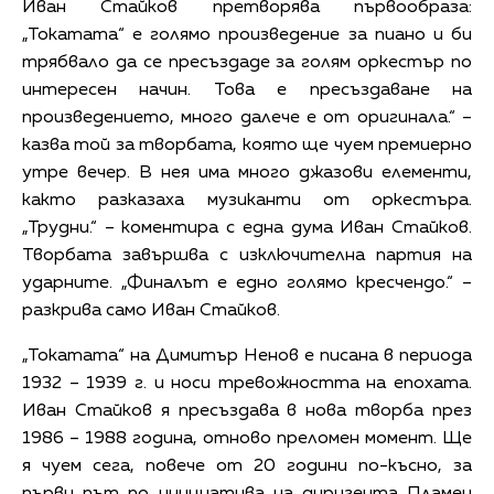
Иван Стайков претворява първообраза:
„Токатата“ е голямо произведение за пиано и би
трябвало да се пресъздаде за голям оркестър по
интересен начин. Това е пресъздаване на
произведението, много далече е от оригинала.“ –
казва той за творбата, която ще чуем премиерно
утре вечер. В нея има много джазови елементи,
както разказаха музиканти от оркестъра.
„Трудни.“ – коментира с една дума Иван Стайков.
Творбата завършва с изключителна партия на
ударните. „Финалът е едно голямо кресчендо.“ –
разкрива само Иван Стайков.
„Токатата“ на Димитър Ненов е писана в периода
1932 – 1939 г. и носи тревожността на епохата.
Иван Стайков я пресъздава в нова творба през
1986 – 1988 година, отново преломен момент. Ще
я чуем сега, повече от 20 години по-късно, за
първи път по инициатива на диригента Пламен