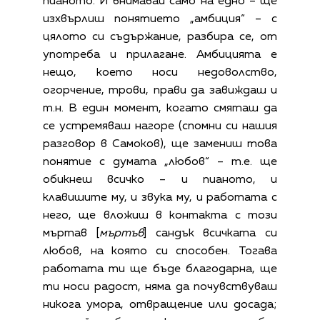
пианото. И внимавай само на едно – ще
изхвърлиш понятието „амбиция“ – с
цялото си съдържание, разбира се, от
употреба и прилагане. Амбицията е
нещо, което носи недоволство,
огорчение, трови, прави да завиждаш и
т.н. В един момент, когато смяташ да
се устремяваш нагоре (спомни си нашия
разговор в Самоков), ще замениш това
понятие с думата „любов“ – т.е. ще
обикнеш всичко – и пианото, и
клавишите му, и звука му, и работата с
него, ще вложиш в контакта с този
мъртав [
мъртъв
] сандък всичката си
любов, на която си способен. Тогава
работата ти ще бъде благодарна, ще
ти носи радост, няма да почувствуваш
никога умора, отвращение или досада;