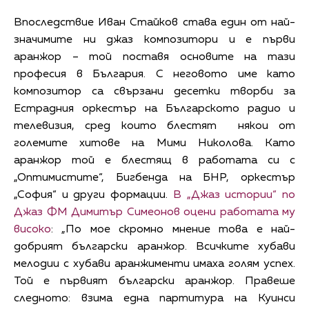
Впоследствие Иван Стайков става един от най-
значимите ни джаз композитори и е първи
аранжор – той поставя основите на тази
професия в България. С неговото име като
композитор са свързани десетки творби за
Естрадния оркестър на Българското радио и
телевизия, сред които блестят някои от
големите хитове на Мими Николова. Като
аранжор той е блестящ в работата си с
„Оптимистите“, Бигбенда на БНР, оркестър
„София“ и други формации.
В „Джаз истории“ по
Джаз ФМ Димитър Симеонов оцени работата му
високо
: „По мое скромно мнение това е най-
добрият български аранжор. Всичките хубави
мелодии с хубави аранжименти имаха голям успех.
Той е първият български аранжор. Правеше
следното: взима една партитура на Куинси