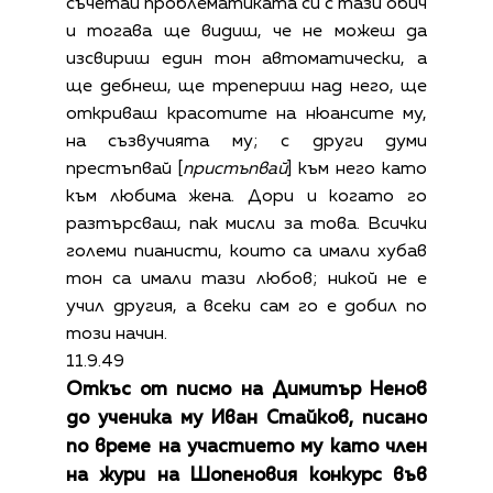
съчетай проблематиката си с тази обич
и тогава ще видиш, че не можеш да
изсвириш един тон автоматически, а
ще дебнеш, ще трепериш над него, ще
откриваш красотите на нюансите му,
на съзвучията му; с други думи
престъпвай [
пристъпвай
] към него като
към любима жена. Дори и когато го
разтърсваш, пак мисли за това. Всички
големи пианисти, които са имали хубав
тон са имали тази любов; никой не е
учил другия, а всеки сам го е добил по
този начин.
11.9.49
Откъс от писмо на Димитър Ненов
до ученика му Иван Стайков, писано
по време на участието му като член
на жури на Шопеновия конкурс във