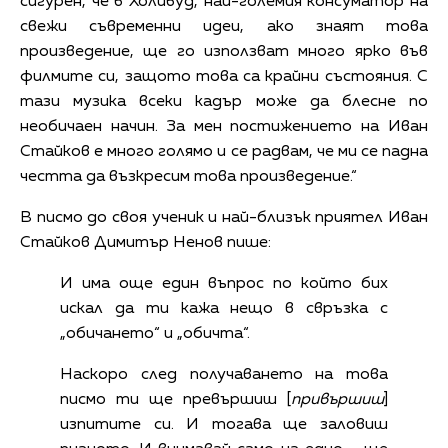
сигурен, че в Холивуд, най-големия консуматор на
свежи съвременни идеи, ако знаят това
произведение, ще го използват много ярко във
филмите си, защото това са крайни състояния. С
тази музика всеки кадър може да блесне по
необичаен начин. За мен постижението на Иван
Стайков е много голямо и се радвам, че ми се падна
честта да възкресим това произведение.“
В писмо до своя ученик и най-близък приятел Иван
Стайков Димитър Ненов пише:
И има още един въпрос по който бих
искал да ти кажа нещо в свръзка с
„обичането“ и „обичта“.
Наскоро след получаването на това
писмо ти ще превършиш [
привършиш
]
изпитите си. И тогава ще заловиш