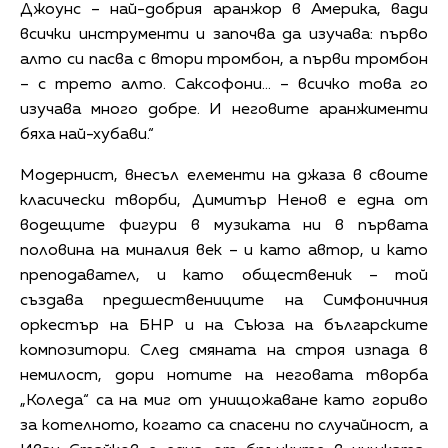
Джоунс – най-добрия аранжор в Америка, вади
всички инструменти и започва да изучава: първо
алто си пасва с втори тромбон, а първи тромбон
– с трето алто. Саксофони... – всичко това го
изучава много добре. И неговите аранжименти
бяха най-хубави.“
Модернист, внесъл елементи на джаза в своите
класически творби, Димитър Ненов е една от
водещите фигури в музиката ни в първата
половина на миналия век – и като автор, и като
преподавател, и като общественик – той
създава предшествениците на Симфоничния
оркестър на БНР и на Съюза на българските
композитори. След смяната на строя изпада в
немилост, дори нотите на неговата творба
„Коледа“ са на миг от унищожаване като гориво
за котелното, когато са спасени по случайност, а