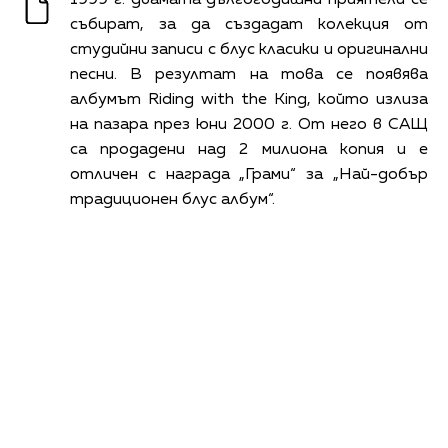
събират, за да създадат колекция от
студийни записи с блус класики и оригинални
песни. В резултат на това се появява
албумът Riding with the King, който излиза
на пазара през юни 2000 г. От него в САЩ
са продадени над 2 милиона копия и е
отличен с награда „Грами“ за „Най-добър
традиционен блус албум“.