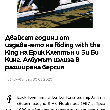
Двайсет години от
издаването на Riding with the
King на Ерик Клептън и Би Би
Кинг. Албумът излиза в
разширена версия
Публикувано на 30.06.2020
Ерик Клептън и Би Би Кинг за първи път
свирят заедно в Ню Йорк през 1967 г. През
1999 г. двамата дългогодишни приятели се