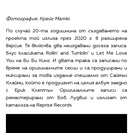
Фотография: Крейг Матю
По случай 20-та годишнина от създаването на
проекта той излиза през 2020 г. в разширена
версия. Тя включва два неиздавани досега записа:
блус класиката Rollin’ and Tumblin’ и Let Me Love
You на Би Би Кинг. И двата трака са записани по
време на оригиналните сесии и са продуцирани и
миксирани за това издание специално от Саймън
Клайми, който е продуцент на целия албум заедно
с Ерик Клептън. Оригиналните записи са
ремастерирани от Боб Лудвиг и излизат от
каталога на Reprise Records.