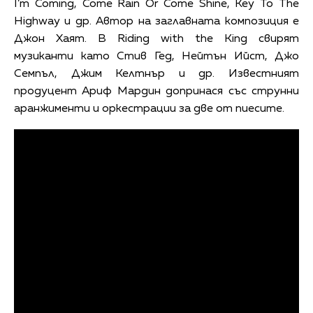
I’m Coming, Come Rain Or Come Shine, Key To The
Highway и др. Автор на заглавната композиция е
Джон Хаят. В Riding with the King свирят
музиканти като Стив Гед, Нейтън Ийст, Джо
Семпъл, Джим Келтнър и др. Известният
продуцент Ариф Мардин допринася със струнни
аранжименти и оркестрации за две от пиесите.