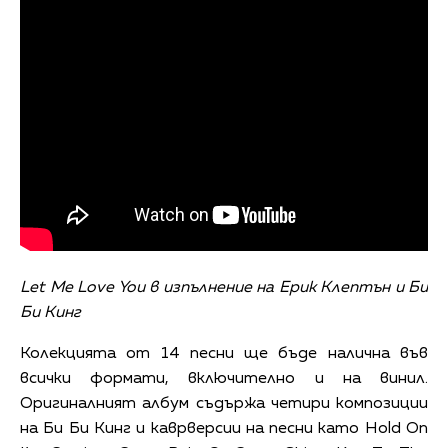
Let Me Love You в изпълнение на Ерик Клептън и Би
Би Кинг
Колекцията от 14 песни ще бъде налична във
всички формати, включително и на винил.
Оригиналният албум съдържа четири композиции
на Би Би Кинг и каврверсии на песни като Hold On