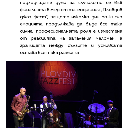
подходящите думи за случилото се във
финалната вечер от тазгодишния „Пловдив
джаз фест“, защото няколко дни по-късно
емоцията продължава да бъде все така
силна, професионалната роля е изместена
от реакцията на запаления меломан, а
границата между сълзите и усмивката
остава все така размита.