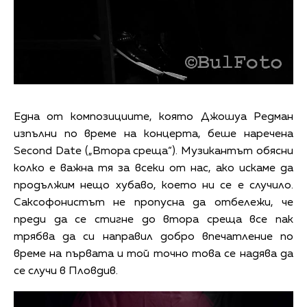
Една от композициите, която Джошуа Редман
изпълни по време на концерта, беше наречена
Second Date („Втора среща“). Музикантът обясни
колко е важна тя за всеки от нас, ако искаме да
продължим нещо хубаво, което ни се е случило.
Саксофонистът не пропусна да отбележи, че
преди да се стигне до втора среща все пак
трябва да си направил добро впечатление по
време на първата и той точно това се надява да
се случи в Пловдив.