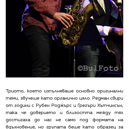
Триото, което изпълняваше основно оригинални
теми, звучеше като органично цяло. Редман свири
от години с Рубен Роджърс и Грегъри Хътчинсън,
така че доверието и близостта между тях
достигаха до нас не само под формата на
вдъхновение, но групата беше като образец за