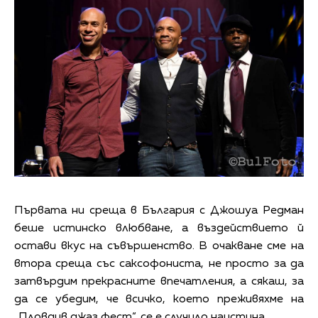
Първата ни среща в България с Джошуа Редман
беше истинско влюбване, а въздействието й
остави вкус на съвършенство. В очакване сме на
втора среща със саксофониста, не просто за да
затвърдим прекрасните впечатления, а сякаш, за
да се убедим, че всичко, което преживяхме на
„Пловдив джаз фест“, се е случило наистина.