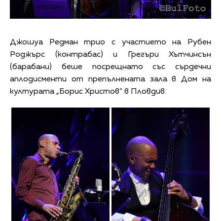
Джошуа Редман трио с участието на Рубен
Роджърс (контрабас) и Грегъри Хътчинсън
(барабани) беше посрещнато със сърдечни
аплодисменти от препълнената зала в Дом на
културата „Борис Христов“ в Пловдив.