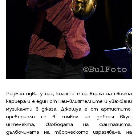
Редман идва у нас, когато е на върха на своята
кариера и е един от най-влиятелните и уважвани
музиканти в джаза. Джошуа е от артистите,
превърнали се в символ на добрия вкус,
интелекта, свободата на фантазията,
дълбочината на творческото изразяване, на