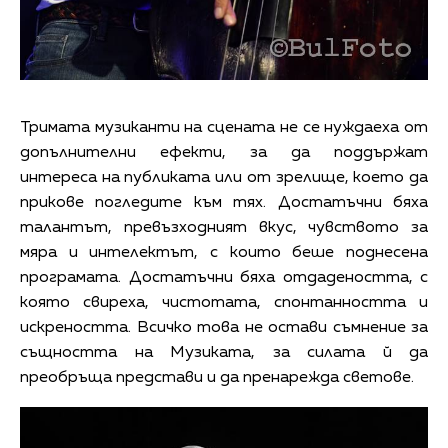
Тримата музиканти на сцената не се нуждаеха от
допълнителни ефекти, за да поддържат
интереса на публиката или от зрелище, което да
прикове погледите към тях. Достатъчни бяха
талантът, превъзходният вкус, чувството за
мяра и интелектът, с които беше поднесена
програмата. Достатъчни бяха отдадеността, с
която свиреха, чистотата, спонтанността и
искреността. Всичко това не остави съмнение за
същността на Музиката, за силата й да
преобръща представи и да пренарежда светове.