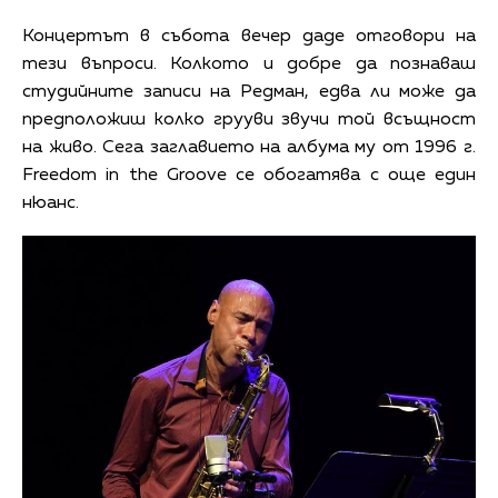
Концертът в събота вечер даде отговори на
тези въпроси. Колкото и добре да познаваш
студийните записи на Редман, едва ли може да
предположиш колко грууви звучи той всъщност
на живо. Сега заглавието на албума му от 1996 г.
Freedom in the Groove се обогатява с още един
нюанс.