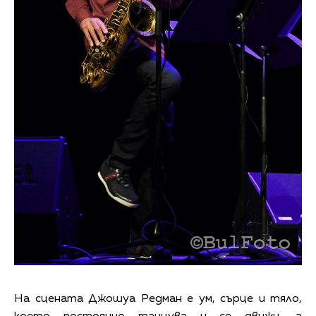
На сцената Джошуа Редман е ум, сърце и тяло,