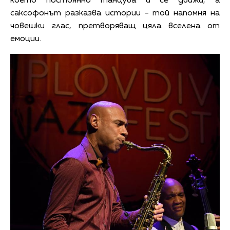
което постоянно танцува и се движи, а
саксофонът разказва истории - той напомня на
човешки глас, претворяващ цяла вселена от
емоции.