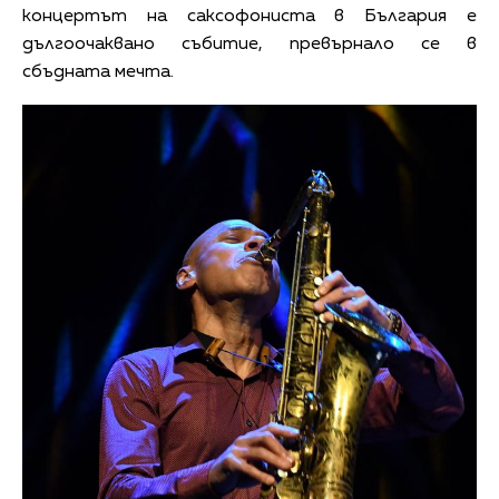
концертът на саксофониста в България е
дългоочаквано събитие, превърнало се в
сбъдната мечта.