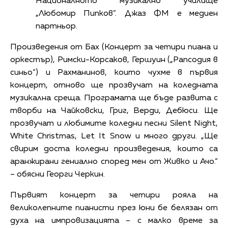
Националното музикално училище
„Любомир Пипков”. Джаз ФМ е медиен
партньор.
Произведения от Бах (Концерт за четири пиана и
оркестър), Римски-Корсаков, Гершуин („Рапсодия в
синьо“) и Рахманинов, които чухме в първия
концерт, отново ще прозвучат на коледната
музикална среща. Програмата ще бъде развита с
творби на Чайковски, Григ, Верди, Дебюси. Ще
прозвучат и любимите коледни песни Silent Night,
White Christmas, Let It Snow и много други. „Ще
свирим доста коледни произведения, които са
аранжирани гениално според мен от Живко и Ачо.“
– обясни Георги Черкин.
Първият концерт за четири рояла на
великолепните пианисти през юни бе белязан от
духа на импровизацията – с малко време за