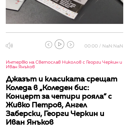
00:00 / NaN:NaN
Интервю на Светослав Николов с Георги Черкин и
Иван Янъков
Джазът и класиката срещат
Коледа в „Коледен бис:
Концерт за четири рояла“ с
Живко Петров, Ангел
Заберски, Георги Черкин и
Иван Янъков