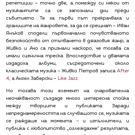
репетиции – точно две, а помежду си някои от
музикантите са се запознали дни преди
събитието. Те за първи път прекрачваха и
границите на жанровете, за да се срещнат – Иван
Янъков сподели първоначално почувстваното
безпокойство от стъпването в джазовия жанр, а
Живко и Ачо са признали наскоро, че тогава са
имали сценична треска. Впоследствие и двамата
издадоха албуми, съсредоточени около
класическата музика – Живко Петров записа
After
4
, а Ангел Заберски –
Like Jazz
.
Но тогава този елемент на очарователна
неочакваност създаде много интересна спойка
между творците и публиката. Заради
непреднамереността на случващото се, музиката
се раждаше на момента – и изпълнители, и
публика с любопитство „оглеждахме“ резултата,