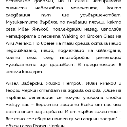
оставахме доволни, но и сякаш четиримата
пианисти набелязваха моментите, които
следващия път ще усъвършенстват.
Музикантите вървяха по плаващи пясъци, както
сега Иван Янъков, поглеждайки назад, използва
метафората с песента Walking on Broken Glass на
Ани Ленъкс. По време на тази среща остана нещо
недоизказано, нещо, подлежащо на извеждане,
което сега след многобройни репетиции
музикантите ще доразвият в предстоящия в
неделя концерт.
Ангел Заберски, Живко Петров, Иван Янъков и
Георги Черкин стъпват на здрава основа: „Още на
първата репетиция се получи уникална спойка
между нас – вероятно защото всеки от нас има
доста опит зад гърба си. И от първия силен тон –
все едно сме свирили много дълги години заедно.“ –
обясни сега Георги Черкин.