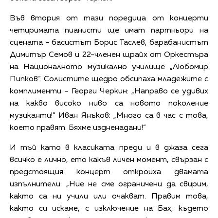
Във втория от тази поредица от концерти
четиримата пианисти ще имат партньори на
сцената – басистът Борис Таслев, барабанистът
Димитър Семов и 22-членен щрайх от Оркестъра
на Националното музикално училище „Любомир
Пипков“. Солистите щедро обсипаха младежите с
комплименти – Георги Черкин: „Направо се удивих
на какво високо ниво са новото поколение
музиканти!” Иван Янъков: „Много са в час с това,
което правят. Бяхме издненадани!“
И тъй като в класиката преди и в джаза сега
всичко е лично, ето какъв личен момент, свързан с
предстоящия концерт откроиха двамата
изпълнители: „Ние не сме ограничени да свирим,
както са ни учили или очакват. Правим това,
както си искаме, с изключение на Бах, където