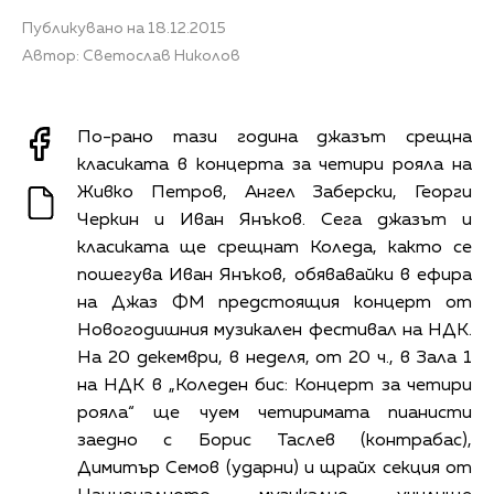
Публикувано на 18.12.2015
Автор: Светослав Николов
По-рано тази година джазът срещна
класиката в концерта за четири рояла на
Живко Петров, Ангел Заберски, Георги
Черкин и Иван Янъков. Сега джазът и
класиката ще срещнат Коледа, както се
пошегува Иван Янъков, обявавайки в ефира
на Джаз ФМ предстоящия концерт от
Новогодишния музикален фестивал на НДК.
На 20 декември, в неделя, от 20 ч., в Зала 1
на НДК в „Коледен бис: Концерт за четири
рояла“ ще чуем четиримата пианисти
заедно с Борис Таслев (контрабас),
Димитър Семов (ударни) и щрайх секция от