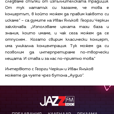
следваме стъпки от изпълнителската традиция.
От тук нататък си казахме, че това е
концертът, в който можем да правим каквото си
искаме.“ – са думите на Иван Янъков. Георги Черкин
заключава: „Използваме цялата тази база и
знания, които имаме, и чак сега можем да се
отпуснем... Когато свирим класически концерт,
има уникална концентрация. Тук можем да си
позволим да интерпретираме по-творчески
нещата. И става и за нас по-приятно това.“
Интервюто с Георги Черкин и Иван Янъков
можете да чуете чрез бутона „Аудио“.