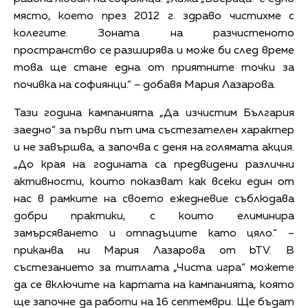
място, което през 2012 г. здраво чистихме с
колегите. Зоната на разчистеното
пространство се разширява и може би след време
това ще стане една от приятните точки за
почивка на софиянци.“ – добавя Мария Лазарова.
Тази година кампанията „Да изчистим България
заедно“ за първи път има състезателен характер
и не завършва, а започва с деня на голямата акция.
„До края на годината са предвидени различни
активности, които показват как всеки един от
нас в рамките на своето ежедневие съблюдава
добри практики, с които елиминира
замърсяването и отпадъците като цяло.“ –
приканва ни Мария Лазарова от bTV. В
състезанието за титлата „Чиста игра“ можете
да се включите на картата на кампанията, която
ще започне да работи на 16 септември. Ще бъдат