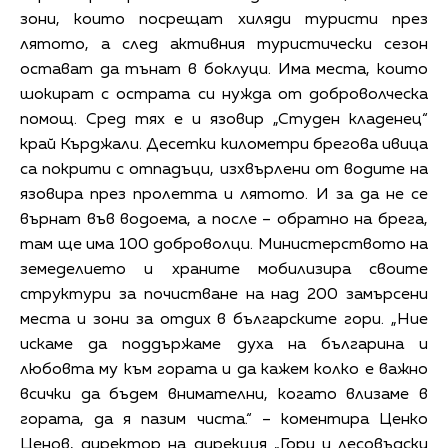
зони, които посрещат хиляди туристи през
лятото, а след активния туристически сезон
остават да тънат в боклуци. Има места, които
шокират с острата си нужда от доброволческа
помощ. Сред тях е и язовир „Студен кладенец“
край Кърджали. Десетки километри брегова ивица
са покрити с отпадъци, изхвърлени от водите на
язовира през пролетта и лятото. И за да не се
върнат във водоема, а после – обратно на брега,
там ще има 100 доброволци. Министерството на
земеделието и храните мобилизира своите
структури за почистване на над 200 замърсени
места и зони за отдих в българските гори. „Ние
искаме да поддържаме духа на българина и
любовта му към гората и да кажем колко е важно
всички да бъдем внимателни, когато влизаме в
гората, да я пазим чиста.“ – коментира Ценко
Ценов, директор на дирекция „Гори и лесовъдски