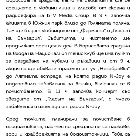
Борисовата градина, като на събитията ще се
срещнете с любими лица и гласове от екрана и
радиоефира на bTV Media Group. В 9 ч. започва
акцията в Южния парк близо до Голямата поляна.
Там ще бъдат любимците от „Фермата“ и „Гласът
на България“. Събитията и чистенето ще
продължат през целия ден. В Борисовата градина
на входа на Националния тенис клуб ще има пункт
за раздаване на чували и ръкавици и от 9 ч.
акцията ще обхване трасето от ул. „Незабравка“
до Лятната естрада, на която радио N-Joy е
подготвило забавления за всички, включили се в
почистването. В 11 ч. започва концерт със
звездите от „Гласът на България“, с много
забавления и изненади от радио N-Joy.
Сред точките, планирани за почистване в
инициативата, най-често срещаните са паркове,
гори и крайбрежията на водоизточници. Това са