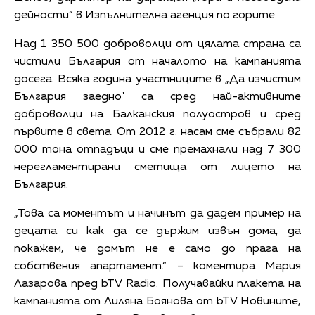
дейности“ в Изпълнителна агенция по горите.
Над 1 350 500 доброволци от цялата страна са
чистили България от началото на кампанията
досега. Всяка година участниците в „Да изчистим
България заедно" са сред най-активните
доброволци на Балканския полуостров и сред
първите в света. От 2012 г. насам сме събрали 82
000 тона отпадъци и сме премахнали над 7 300
нерегламентирани сметища от лицето на
България.
„Това са моментът и начинът да дадем пример на
децата си как да се държим извън дома, да
покажем, че домът не е само до прага на
собствения апартамент.“ – коментира Мария
Лазарова пред bTV Radio. Получавайки плакета на
кампанията от Лиляна Боянова от bTV Новините,