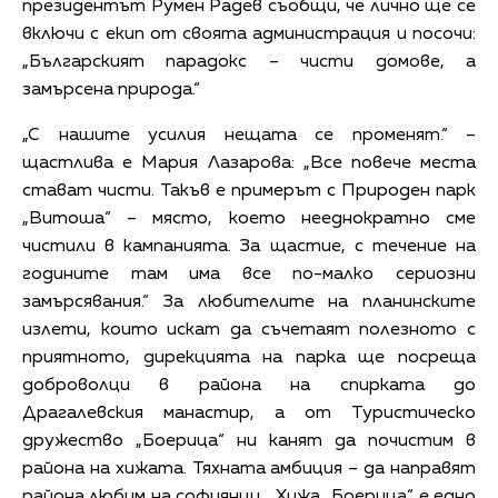
президентът Румен Радев съобщи, че лично ще се
включи с екип от своята администрация и посочи:
„Българският парадокс – чисти домове, а
замърсена природа.“
„С нашите усилия нещата се променят.“ –
щастлива е Мария Лазарова: „Все повече места
стават чисти. Такъв е примерът с Природен парк
„Витоша“ – място, което нееднократно сме
чистили в кампанията. За щастие, с течение на
годините там има все по-малко сериозни
замърсявания.“ За любителите на планинските
излети, които искат да съчетаят полезното с
приятното, дирекцията на парка ще посреща
доброволци в района на спирката до
Драгалевския манастир, а от Туристическо
дружество „Боерица“ ни канят да почистим в
района на хижата. Тяхната амбиция – да направят
района любим на софиянци. „Хижа „Боерица“ е едно