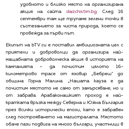
удобното и близко място на организирана
акция на сайта
daizchistim.bg
. След 16
септември там ще трупаме зелени точки в
състезанието за чиста природа, което се
провежда за първи път.
Екипът на bTV си е поставил амбициозната цел с
приятели и доброволци да организира най-
мащабната доброволческа акция в историята на
кампанията – да почистим цялото 16-
километрово трасе от язовир „Бебреш“ до
община Горна Малина. „Нашата кауза е да
почистим мястото не само от замърсяване, но и
от забрава. Арабаконашкият проход е най-
кратката връзка между Северна и Южна България
през всички исторически епохи, като е забравен
след построяването на магистралата. Мястото
обаче пази подвига на много българи, участници в