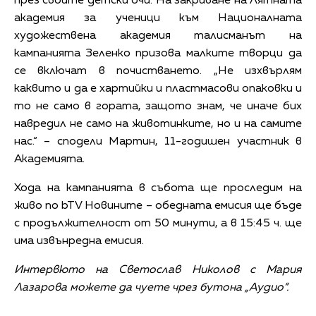
през своите детски очи. На закриване на Лятната
академия за ученици към Националната
художествена академия талисманът на
кампанията Зеленко призова малките творци да
се включат в почистването. „Не изхвърлям
каквито и да е хартийки и пластмасови опаковки и
то не само в гората, защото знам, че иначе бих
навредил не само на животинките, но и на самите
нас.“ – сподели Мартин, 11-годишен участник в
Академията.
Хода на кампанията в събота ще проследим на
живо по bTV Новините – обедната емисия ще бъде
с продължителност от 50 минути, а в 15:45 ч. ще
има извънредна емисия.
Интервюто на Светослав Николов с Мария
Лазарова можете да чуете чрез бутона „Аудио“.