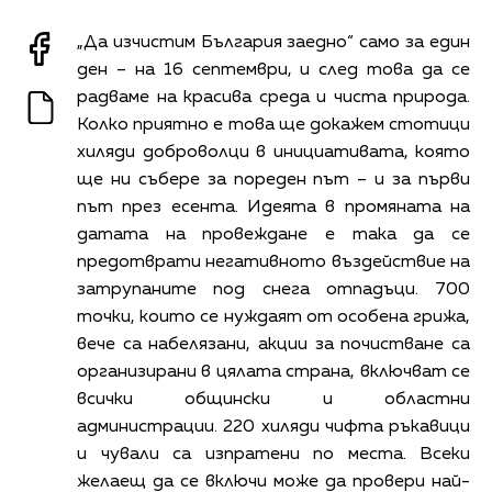
„Да изчистим България заедно“ само за един
ден – на 16 септември, и след това да се
радваме на красива среда и чиста природа.
Колко приятно е това ще докажем стотици
хиляди доброволци в инициативата, която
ще ни събере за пореден път – и за първи
път през есента. Идеята в промяната на
датата на провеждане е така да се
предотврати негативното въздействие на
затрупаните под снега отпадъци. 700
точки, които се нуждаят от особена грижа,
вече са набелязани, акции за почистване са
организирани в цялата страна, включват се
всички общински и областни
администрации. 220 хиляди чифта ръкавици
и чували са изпратени по места. Всеки
желаещ да се включи може да провери най-