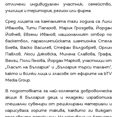
отличени индивидуален участник, семейство,
училище и територия, регион или фирма.
Сред лицата на кампанията тази година са Лили
Иванова, Тити Папазов, Мария Гроздева, Йордан
Йовчев, Евгени Иванов, националният отбор по
баскетбол, параолимпийската шампионка Стела
Енева, Васко Василев, Стефан Вълдобрев, Орлин
Павлов, Люси Дяковска, Милена Славова, Графа,
Вензи, Поли Генова, Йордан Марков, участници от
„Гласът на България“ и „България търси талант“,
както и всички лица и гласове от ефирите на bTV
Media Group.
В подготовката за най-голямата доброволческа
акция в България деца и младежи изработиха
специални сувенири от рециклирани материали и
нарисуваха горите такива, каквито ги виждат