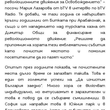
революционните движения за Освобождението.“ –
посочи Мария Лазарова от bTV в интервю по bTV
Radio. Тя добави, че тази година се навършват
кръгли годишнини от Битката при Арабаконак, а
също и от нападението над турската хазна от
Димитър Общи за финансиране на
революционното движение: „Решихме да
припомним на хората тези емблематични събития
като почистим мястото и помолим
посетителите да го пазят чисто.“
Опитът през годините показва, че почистените
места дълго време се запазват такива. Това е
един от големите успехи на „Да изчистим
България заедно“. Много хора се включват
индивидуално, но ентусиазмът е заразителен и
това е повод да се събираме съмишленици. В
София ще направим това в Южния парк и в