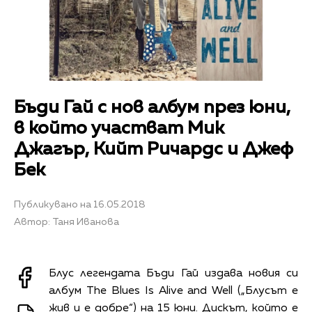
Бъди Гай с нов албум през юни,
в който участват Мик
Джагър, Кийт Ричардс и Джеф
Бек
Публикувано на 16.05.2018
Автор: Таня Иванова
Блус легендата Бъди Гай издава новия си
албум The Blues Is Alive and Well („Блусът е
жив и е добре“) на 15 юни. Дискът, който е