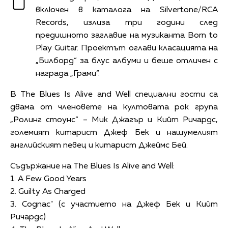
включен в каталога на Silvertone/RCA
Records, излиза три години след
предишното заглавие на музиканта Born to
Play Guitar. Проектът оглави класацията на
„Билборд“ за блус албуми и беше отличен с
награда „Грами“.
В The Blues Is Alive and Well специални гости са
двама от членовете на култовата рок група
„Ролинг стоунс“ – Мик Джагър и Кийт Ричардс,
големият китарист Джеф Бек и нашумелият
английският певец и китарист Джеймс Бей.
Съдържание на The Blues Is Alive and Well:
1. A Few Good Years
2. Guilty As Charged
3. Cognac" (с участието на Джеф Бек и Кийт
Ричардс)