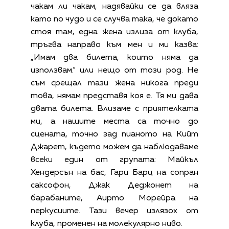
чакам ли чакам, надявайки се да вляза
като по чудо и се случва така, че докато
стоя там, една жена излиза от клуба,
тръгва направо към мен и ми казва:
„Имам два билета, които няма да
използвам.“ или нещо от този род. Не
съм срещал тази жена никога преди
това, нямам представя коя е. Тя ми дава
двата билета. Влизаме с приятелката
ми, а нашите места са точно до
сцената, точно зад пианото на Кийт
Джарет, където можем да наблюдаваме
всеки един от групата: Майкъл
Хендерсън на бас, Гари Барц на сопран
саксофон, Джак Деджонет на
барабаните, Аирто Морейра на
перкусиите. Тази вечер излязох от
клуба, променен на молекулярно ниво.