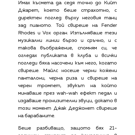
Имах късмета да седя точно до Кийт
Джарет, което беше страхотно, с
директен поглед върху неговия танц
зад пианото. Той свиреше на Fender
Rhodes и Vox орган. Изпълняваше тези
музикални линии бързо и сръчно, и с
такова въображение, спомням си, че
огледах публиката в клуба и всички
погледи бяха насочени към него, когато
свиреше. Майлс носеше черни кожени
панталони, черна риза и свиреше на
черен тромпет, звукът на който
минаваше през wah-wah ефект педал и
издаваше пронизителни звуци, докато в
този момент Джак Деджонет свиреше
на барабаните.
Беше разбиващо, защото бях 21-