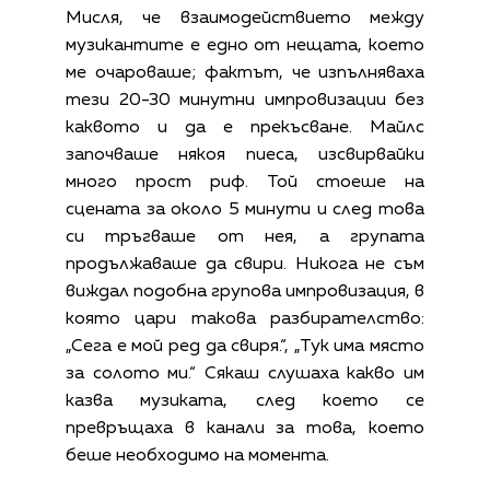
Мисля, че взаимодействието между
музикантите е едно от нещата, което
ме очароваше; фактът, че изпълняваха
тези 20-30 минутни импровизации без
каквото и да е прекъсване. Майлс
започваше някоя пиеса, изсвирвайки
много прост риф. Той стоеше на
сцената за около 5 минути и след това
си тръгваше от нея, а групата
продължаваше да свири. Никога не съм
виждал подобна групова импровизация, в
която цари такова разбирателство:
„Сега е мой ред да свиря.“, „Тук има място
за солото ми.“ Сякаш слушаха какво им
казва музиката, след което се
превръщаха в канали за това, което
беше необходимо на момента.