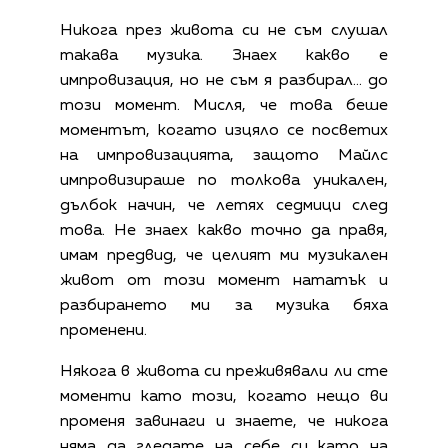
Никога през живота си не съм слушал
такава музика. Знаех какво е
импровизация, но не съм я разбирал… до
този момент. Мисля, че това беше
моментът, когато изцяло се посветих
на импровизацията, защото Майлс
импровизираше по толкова уникален,
дълбок начин, че летях седмици след
това. Не знаех какво точно да правя,
имам предвид, че целият ми музикален
живот от този момент нататък и
разбирането ми за музика бяха
променени.
Някога в живота си преживявали ли сте
моменти като този, когато нещо ви
променя завинаги и знаете, че никога
няма да гледате на себе си като на