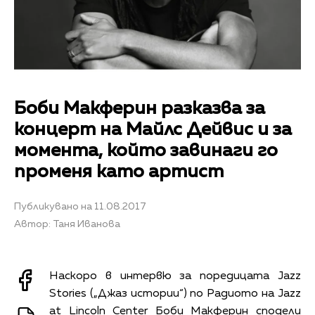
Боби Макферин разказва за
концерт на Майлс Дейвис и за
момента, който завинаги го
променя като артист
Публикувано на 11.08.2017
Автор: Таня Иванова
Наскоро в интервю за поредицата Jazz
Stories („Джаз истории“) по Радиото на Jazz
at Lincoln Center Боби Макферин сподели