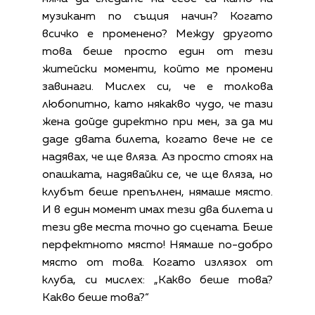
музикант по същия начин? Когато
всичко е променено? Между другото
това беше просто един от тези
житейски моменти, който ме промени
завинаги. Мислех си, че е толкова
любопитно, като някакво чудо, че тази
жена дойде директно при мен, за да ми
даде двата билета, когато вече не се
надявах, че ще вляза. Аз просто стоях на
опашката, надявайки се, че ще вляза, но
клубът беше препълнен, нямаше място.
И в един момент имах тези два билета и
тези две места точно до сцената. Беше
перфектното място! Нямаше по-добро
място от това. Когато излязох от
клуба, си мислех: „Какво беше това?
Какво беше това?“