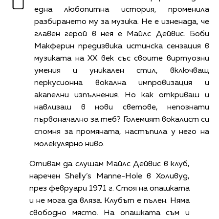
една любопитна история, променила
разбирането му за музика. Не е изненада, че
главен герой в нея е Майлс Дейвис. Боби
Макферин предизвика истинска сензация в
музиката на XX век със своите виртуозни
умения и уникален стил, включващ
перкусионна вокална импровизация и
акапелни изпълнения. Но как откриваш и
навлизаш в нови светове, непознати
първоначално за теб? Големият вокалист си
спомня за промяната, настъпила у него на
молекулярно ниво.
Отивам да слушам Майлс Дейвис в клуб,
наречен Shelly’s Manne-Hole в Холивуд,
през февруари 1971 г. Стоя на опашката
и не мога да вляза. Клубът е пълен. Няма
свободно място. На опашката съм и