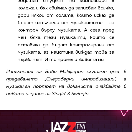
годишен студент по композиция в
колежа и бях свикнал да записвам всичко,
дори някои от солата, които исках да
бъдат изпълнени от музикантите – за
контрол върху музиката. А сега пред
мен бяха тези музиканти, които се
оставяха да бъдат контролирани от
музиката, аз наистина виждах това за
първи път. И то промени живота ми.
Изпълнения на Боби Макферин слушаме днес в
предаването „Следобедни импровизации“, а
музикален портрет на вокалиста очаквайте в
новото издание на Singin' & Swingin'.