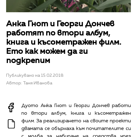
Анка Гнот и Георги Дончев
работят по втори албум,
книга и късометражен филм.
Ето как можем да ги
подкрепим
Публикувано на 15.02.2018
Автор: Таня Иванова
Дуото Анка Гнот и Георги Дончев работи
по втори албум, книга и късометражен
филм. За реализирането на своите проекти
двамата се обърнаха към почитателите си
с молба за набиране на средства чрез