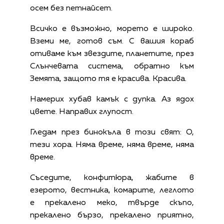
осем без петнайсет.
Всичко е възможно, морето е широко.
Вземи ме, готов съм. С вашия кораб
отиваме към звездите, планетите, през
Слънчевата система, обратно към
Земята, защото тя е красива. Красива.
Намерих хубав камък с дупка. Аз ядох
цвете. Направих глупост.
Гледам през бинокъла в този свят: О,
тези хора. Няма време, няма време, няма
време.
Съседите, конфитюра, жабите в
езерото, вестника, комарите, леглото
е прекалено меко, твърде скъпо,
прекалено бързо, прекалено приятно,