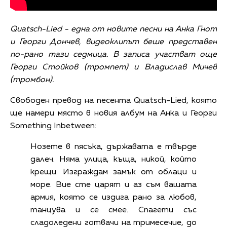
Quatsch-Lied - една от новите песни на Анка Гнот
и Георги Дончев, видеоклипът беше представен
по-рано тази седмица. В записа участват още
Георги Стойков (тромпет) и Владислав Мичев
(тромбон).
Свободен превод на песента Quatsch-Lied, която
ще намери място в новия албум на Анка и Георги
Something Inbetween:
Нозете в пясъка, държавата е твърде
далеч. Няма улица, къща, никой, който
крещи. Изграждам замък от облаци и
море. Вие сте царят и аз съм вашaта
армия, която се издига рано за любов,
танцува и се смее. Спагети със
сладоледени готвачи на тримесечие, до