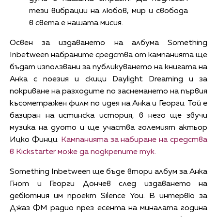
тези вибрации на любов, мир и свобода
в света е нашата мисия.
Освен за издаването на албума Something
Inbetween набраните средства от кампанията ще
бъдат използвани за публикуването на книгата на
Анка с поезия и скици Daylight Dreaming и за
покриване на разходите по заснемането на първия
късометражен филм по идея на Анка и Георги. Той е
базиран на истинска история, в него ще звучи
музика на дуото и ще участва големият актьор
Ицко Финци.
Кампанията за набиране на средства
в Kickstarter може да подкрепите тук.
Something Inbetween ще бъде втори албум за Анка
Гнот и Георги Дончев след издаването на
дебютния им проект Silence You. В интервю за
Джаз ФМ радио през есента на миналата година