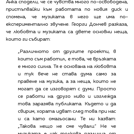
Анка сподели, че се чувства много по-освободена,
пристъпвайки към работата по новия диск и
спомена, че музиката в него ще има по-
експериментално звучене. Георги Дончев разказа,
че любовта и музиката са двете основни неща,
които ги събират:
„Различното от другите проекти, в
които съм работил, е това, че връзката
е много силна. Тя е основана на любовта
и тук вече не става дума само за
правене на музика, а за неща, които не
могат да се изговорят с думи. Просто
се работи на друго ниво и изглежда
това заразява публиката. Където и да
свирим, хората идват след това при нас
и са като омагьосани. Те ни казват:
„Такова нещо не сме чували.“ Не че