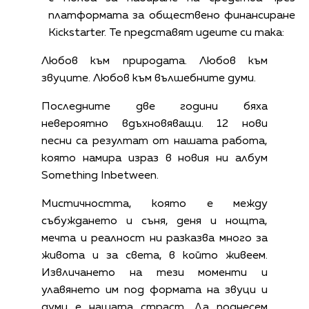
платформата за обществено финансиране
Kickstarter. Те представят идеите си така:
Любов към природата. Любов към
звуците. Любов към вълшебните думи.
Последните две години бяха
невероятно вдъхновяващи. 12 нови
песни са резултат от нашата работа,
която намира израз в новия ни албум
Something Inbetween.
Мистичността, която е между
събуждането и съня, деня и нощта,
мечта и реалност ни разказва много за
живота и за света, в който живеем.
Извличането на тези моменти и
улавянето им под формата на звуци и
думи е нашата страст. Да поднесем