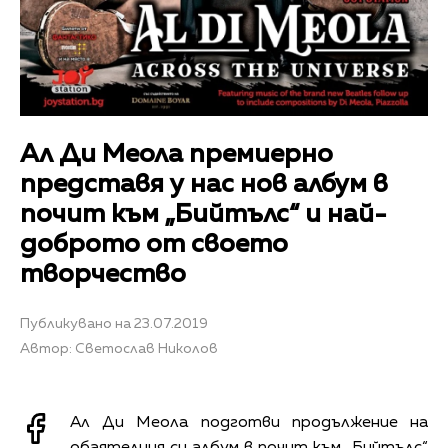
Ал Ди Меола премиерно
представя у нас нов албум в
почит към „Бийтълс“ и най-
доброто от своето
творчество
Публикувано на 23.07.2019
Автор: Светослав Николов
Ал Ди Меола подготви продължение на
обаятелния си албум в почит към „Бийтълс“