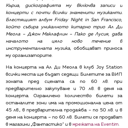
Къриа, дискографията му включва записи и
концерти с почти всички знаменити музиканти.
Блестящият албум Friday Night in San Francisco,
който събира уникалното китарно трио Ал Ди
Меола – Джон Маклафлин – Пако де Лусия, дава
началото на цяло ново течение в
инструменталната музика
, обобщават приноса
му организаторите.
На концерта на Ал Ди Меола в клуб Joy Station
всички места ще бъдат седящи. Билетите за ВИП
зоната пред сцената са по 60 лв. при
предварително закупуване и 70 лв. в деня на
концерта. Ограничено количество билети за
останалите зони има на промоционална цена от
45 лв., в предварителна продажба – по 50 лв. и в
деня на концерта – по 60 лв. Билети се продават
в магазини „Фантастико“ и в
мрежата на Eventim
.