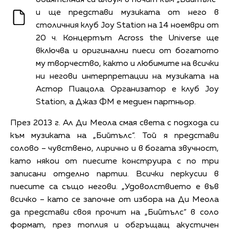
и ще представи музиката от него в
столичния клуб Joy Station на 14 ноември от
20 ч. Концертът Across the Universe ще
включва и оригинални пиеси от богатото
му творчество, както и любимите на всички
ни негови интерпретации на музиката на
Астор Пиацола. Организатор е клуб Joy
Station, а Джаз ФМ е медиен партньор.
През 2013 г. Ал Ди Меола смая света с подхода си
към музиката на „Бийтълс“. Той я представи
солово – чувствено, лирично и в богата звучност,
като някои от пиесите конструира с по три
записани отделно партии. Всички перкусии в
пиесите са също негови. „Удоволствието е във
всичко – като се започне от избора на Ди Меола
да представи своя прочит на „Бийтълс“ в соло
формат, през топлия и обгръщащ акустичен