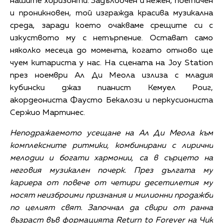
нашите хоризонти. Задълбочен и нежен, поетичен
и проникновен, той изгражда красива музикална
среда, заради което очакваме срещите си с
изкуството му с нетърпение. Остават само
няколко месеца до момента, когато отново ще
чуем китариста у нас. На сцената на Joy Station
през ноември Ал Ди Меола излиза с младия
кубински джаз пианист Кемуел Роиг,
акордеониста Фаусто Бекалози и перкусиониста
Сержио Мартинес.
Неподражаемото усещане на Ал Ди Меола към
комплексните ритмики, комбинирани с лирични
мелодии и богати хармонии, са в сърцето на
неговия музикален почерк. През дългата му
кариера от повече от четири десетилетия му
носят неизброими признания и милионни продажби
по целият свят. Започнал да свири от ранна
възраст във формацията Return to Forever на Чик