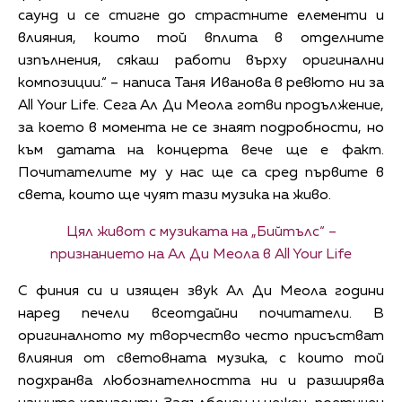
саунд и се стигне до страстните елементи и
влияния, които той вплита в отделните
изпълнения, сякаш работи върху оригинални
композиции.“ – написа Таня Иванова в ревюто ни за
All Your Life. Сега Ал Ди Меола готви продължение,
за което в момента не се знаят подробности, но
към датата на концерта вече ще е факт.
Почитателите му у нас ще са сред първите в
света, които ще чуят тази музика на живо.
Цял живот с музиката на „Бийтълс“ –
признанието на Ал Ди Меола в All Your Life
С финия си и изящен звук Ал Ди Меола години
наред печели всеотдайни почитатели. В
оригиналното му творчество често присъстват
влияния от световната музика, с които той
подхранва любознателността ни и разширява