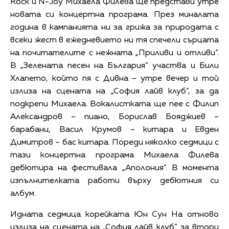
Rock и N-Joy Михаела Филева ще представи утре
новата си концертна програма. През миналата
година в кампанията ни за грижа за природата с
всеки жест в ежедневието ни тя спечели сърцата
на почитателите с нежната „Приливи и отливи”.
В „Зелената песен на България” участва и Били
Хлапето, който пя с Дивна – утре вечер и той
излиза на сцената на „София лайв клуб”, за да
подкрепи Михаела. Вокалистката ще пее с Филип
Александров – пиано, Борислав Бояджиев –
барабани, Васил Крумов – китара и Евден
Димитров – бас китара. Пореди няколко седмици с
тази концертна програма Михаела Филева
дебютира на фестивала „Аполония”. В момента
изпълнителката работи върху дебютния си
албум.
Идната седмица корейката Юн Сун На отново
излиза на сцената на „София лайв клуб” за втори