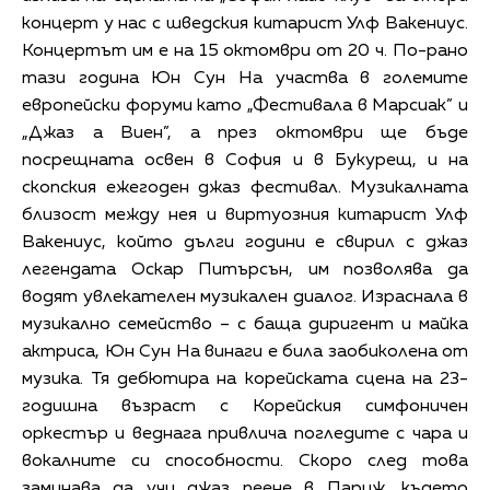
концерт у нас с шведския китарист Улф Вакениус.
Концертът им е на 15 октомври от 20 ч. По-рано
тази година Юн Сун На участва в големите
европейски форуми като „Фестивала в Марсиак” и
„Джаз а Виен”, а през октомври ще бъде
посрещната освен в София и в Букурещ, и на
скопския ежегоден джаз фестивал. Музикалната
близост между нея и виртуозния китарист Улф
Вакениус, който дълги години е свирил с джаз
легендата Оскар Питърсън, им позволява да
водят увлекателен музикален диалог. Израснала в
музикално семейство – с баща диригент и майка
актриса, Юн Сун На винаги е била заобиколена от
музика. Тя дебютира на корейската сцена на 23-
годишна възраст с Корейския симфоничен
оркестър и веднага привлича погледите с чара и
вокалните си способности. Скоро след това
заминава да учи джаз пеене в Париж, където