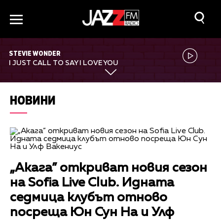
STEVIE WONDER
I JUST CALL TO SAY I LOVE YOU
НОВИНИ
„Акага” откриват новия сезон
на Sofia Live Club. Идната
седмица клубът отново
посреща Юн Сун На и Улф