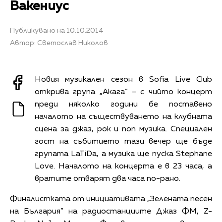
Вакениус
Публикувано на 10.10.2014
Автор: Светослав Николов
Новия музикален сезон в Sofia Live Club
открива група „Акага” – с чийто концерт
преди няколко години бе поставено
началото на съществуването на клубната
сцена за джаз, рок и поп музика. Специален
гост на събитието тази вечер ще бъде
групата LaTiDa, а музика ще пуска Stephane
Love. Началото на концерта е в 23 часа, а
вратите отварят два часа по-рано.
Финалистката от инициативата „Зелената песен
на България” на радиостанциите Джаз ФМ, Z-