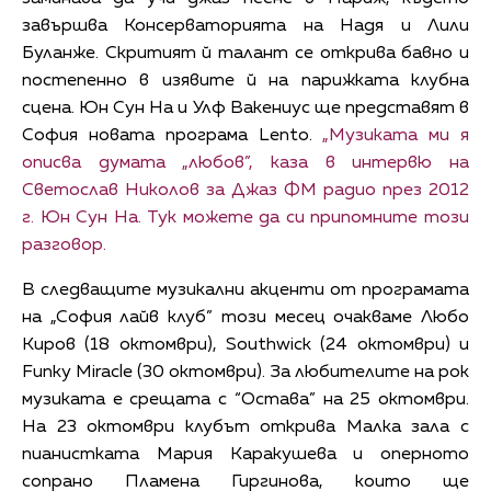
завършва Консерваторията на Надя и Лили
Буланже. Скритият й талант се открива бавно и
постепенно в изявите й на парижката клубна
сцена. Юн Сун На и Улф Вакениус ще представят в
София новата програма Lento.
„Музиката ми я
описва думата „любов”, каза в интервю на
Светослав Николов за Джаз ФМ радио през 2012
г. Юн Сун На. Тук можете да си припомните този
разговор.
В следващите музикални акценти от програмата
на „София лайв клуб” този месец очакваме Любо
Киров (18 октомври), Southwick (24 октомври) и
Funky Miracle (30 октомври). За любителите на рок
музиката е срещата с “Остава” на 25 октомври.
На 23 октомври клубът открива Малка зала с
пианистката Мария Каракушева и оперното
сопрано Пламена Гиргинова, които ще