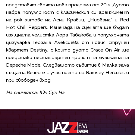
представят своята нова програма от 20 ч. Дуото
набра популярност с класическия си аранжимент
на рок хитове на Лени Кравиц, „Нирвана” и Red
Hot Chilli Peppers. Изненада на сцената ще бъдат
изящната челистка Лора Табакова и популярната
цигуларка Гергана Алексиева от новия струнен
квартет Destiny, с които дуото Grace On Air ще
представи нестандартен прочит на музиката на
Depeche Mode. Следващото събитие в Малка зала
същата вечер е с участието на Ramsey Hercules и
при свободен вход.
На снимката: Юн Сун На