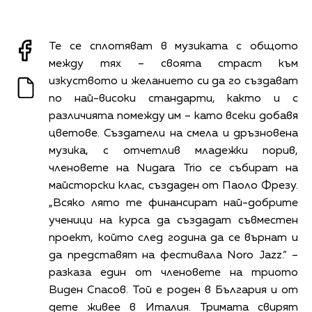
Те се сплотяват в музиката с общото
между тях – своята страст към
изкуството и желанието си да го създават
по най-високи стандарти, както и с
различията помежду им – като всеки добавя
цветове. Създатели на смела и дръзновена
музика, с отчетлив младежки порив,
членовете на Nugara Trio се събират на
майсторски клас, създаден от Паоло Фрезу.
„Всяко лято те финансират най-добрите
ученици на курса да създадат съвместен
проект, който след година да се върнат и
да представят на фестивала Noro Jazz.“ –
разказа един от членовете на триото
Виден Спасов. Той е роден в България и от
дете живее в Италия. Тримата свирят