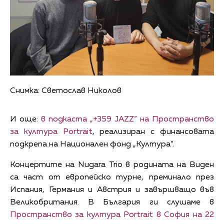
Снимка: Светослав Николов
И още:
в подкаста „+359 JAZZ“ на Пространство
за култура Portrait
, реализиран с финансовата
подкрепа на Национален фонд „Култура“.
Концертите на Nugara Trio в родината на Виден
са част от европейско турне, преминало през
Испания, Германия и Австрия и завършващо във
Великобритания. В България ги слушаме в
Пространство за култура Portrait в София на 22