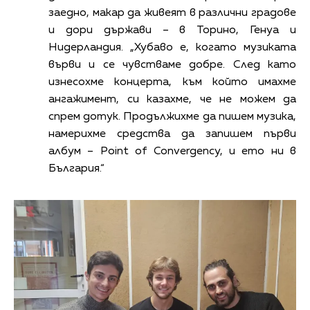
заедно, макар да живеят в различни градове
и дори държави – в Торино, Генуа и
Нидерландия. „Хубаво е, когато музиката
върви и се чувстваме добре. След като
изнесохме концерта, към който имахме
ангажимент, си казахме, че не можем да
спрем дотук. Продължихме да пишем музика,
намерихме средства да запишем първи
албум – Point of Convergency, и ето ни в
България.“