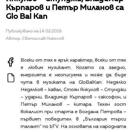
Кърпаров и Петър Миланов са
Glo Bal Kan
Публикувано на 14.02.2018
Автор: Светослав Николов
Всеки от тях е ярък характер, всеки от тях
е любим музикант. Когато са заедно,
енергията е неописуема и може да бъде
чута в музиката на GloBalKan: Недялко
Недялков – кавал, Стоян Янкулов – Стунджи
– ударни, Владимир Кърпаров – саксофон, и
Петър Миланов – китара. Техен гост
вокалист при старта е Богдана Петрова –
първият победител в „България търси
талант“ по bTV. На основата на народната