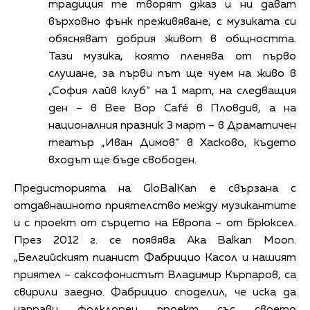
традиция те творят джаз и ни дават
върховно фънк преживяване, с музиката си
обясняват добрия живот в общността.
Тази музика, която пленява от първо
слушане, за първи път ще чуем на живо в
„София лайв клуб“ на 1 март, на следващия
ден – в Bee Bop Café в Пловдив, а на
националния празник 3 март – в Драматичен
театър „Иван Димов“ в Хасково, където
входът ще бъде свободен.
Предисторията на GloBalKan е свързана с
отдавнашното приятелство между музикантите
и с проект от сърцето на Европа – от Брюксел.
През 2012 г. се появява Aka Balkan Moon.
„Белгийският пианист Фабрицио Касол и нашият
приятел – саксофонистът Владимир Кърпаров, са
свирили заедно. Фабрицио споделил, че иска да
направи фолклорен проект със своето