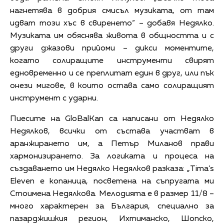
нагнетява в добрия смисъл музиката, от там
идват този хъс в свиренето“ – добавя Недялко.
Музиката им обяснява живота в общността и с
други джазови прийоми – дикси моментите,
когато солиращите инструменти свирят
едновременно и се преплитат един в друг, или пък
онези мигове, в които остава само солиращият
инструмент с ударни.
Пиесите на GloBalKan са написани от Недялко
Недялков, всички от състава участват в
аранжирането им, а Петър Миланов прави
хармонизирането. За логиката и процеса на
създаването им Недялко Недялков разказа: „Tima’s
Eleven е копаница, посветена на съпругата ми
Стоимена Недялкова. Мелодията е в размер 11/8 –
много характерен за България, специално за
пазарджишкия регион, Ихтиманско, Шопско,