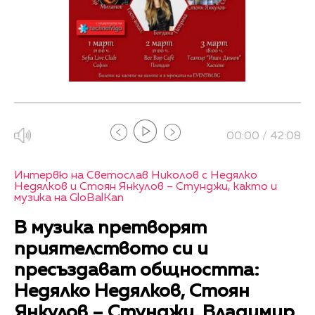
00:00 / 42:08
Интервю на Светослав Николов с Недялко
Недялков и Стоян Янкулов – Стунджи, както и
музика на GloBalKan
В музика претворят
приятелството си и
пресъздават общността:
Недялко Недялков, Стоян
Янкулов – Стунджи, Владимир