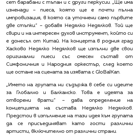
сет барабани с тъпан и с други перкусии. „Ще има
изненади – пиеса, която ще е почти пълна
импровизация, в която са уточнени само първите
две стъпки.“ – добавя Недялко Недялков. Той ще
свири и на интересен духов инструмент, който си
е донесъл от Китай. На концерта в родния град
Хасково Недялко Недялков ще изпълни две свои
оригинални пиеси със смесен състав от
Симфоничния и Народния оркестър, след което
ще остане на сцената за изявата с GloBalKan.
„Името на групата ни съдържа в себе си идеите
за Глобално и Балканско. Това е идеята за
отворени врати.“ – дава определение на
концепцията на състава Недялко Недялков.
Предстои в изпълнение на тази идея към групата
да се присъединяват като гости различни
артисти, включително от различни страни.