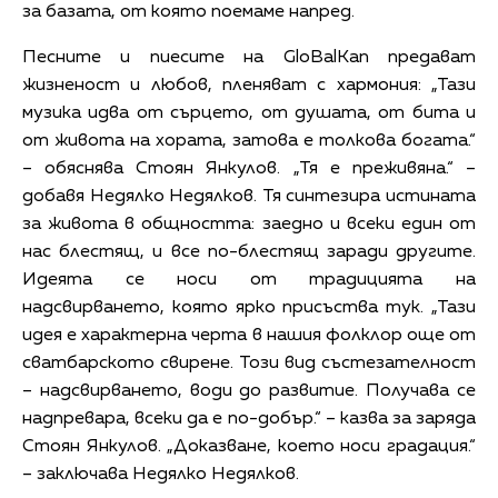
за базата, от която поемаме напред.
Песните и пиесите на GloBalKan предават
жизненост и любов, пленяват с хармония: „Тази
музика идва от сърцето, от душата, от бита и
от живота на хората, затова е толкова богата.“
– обяснява Стоян Янкулов. „Тя е преживяна.“ –
добавя Недялко Недялков. Тя синтезира истината
за живота в общността: заедно и всеки един от
нас блестящ, и все по-блестящ заради другите.
Идеята се носи от традицията на
надсвирването, която ярко присъства тук. „Тази
идея е характерна черта в нашия фолклор още от
сватбарското свирене. Този вид състезателност
– надсвирването, води до развитие. Получава се
надпревара, всеки да е по-добър.“ – казва за заряда
Стоян Янкулов. „Доказване, което носи градация.“
– заключава Недялко Недялков.