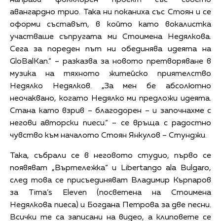
авангардно трио. Така ни поканиха със Стоян и се
оформи съставът, в който като вокалистка
участваше съпругата ми Стоимена Недялкова.
Сега за пореден път ни обединява идеята на
GloBalKan.“ – разказва за новото претворяване в
музика на тяхното житейско приятелство
Недялко Недялков. „За мен бе абсолютно
неочаквано, когато Недялко ми предложи идеята.
Стана като взрив – благодорен – и започнахме с
негови авторски пиеси.“ – се връща с радостно
чувство към началото Стоян Янкулов – Стунджи.
Така, събрали се в неговото студио, първо се
появяват „Въртележка“ и Libertango ala Bulgaro,
след това се присъединяват Владимир Кърпаров
за Tima’s Eleven (посветена на Стоимена
Недялкова пиеса) и Богдана Петрова за две песни.
Всички те са записани на видео, а клиповете се