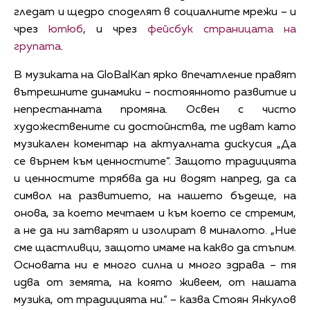
гледат и щедро споделят в социалните мрежи – и
чрез
ютюб
, и чрез
фейсбук страницата на
групата
.
В музиката на GloBalKan ярко впечатление правят
вътрешните динамики – постоянното развитие и
непрестанната промяна. Освен с чисто
художествените си достойнства, те идват като
музикален коментар на актуалната дискусия „Да
се върнем към ценностите“. Защото традицията
и ценностите трябва да ни водят напред, да са
символ на развитието, на нашето бъдеще, на
онова, за което мечтаем и към което се стремим,
а не да ни затварят и изолират в миналото. „Ние
сме щастливци, защото имаме на какво да стъпим.
Основата ни е много силна и много здрава – тя
идва от земята, на която живеем, от нашата
музика, от традицията ни.“ – казва Стоян Янкулов