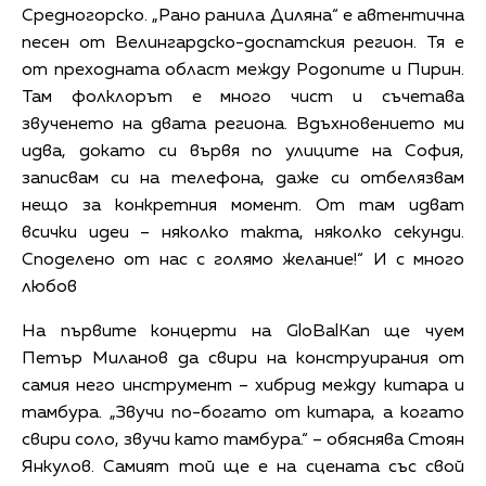
Средногорско. „Рано ранила Диляна“ е автентична
песен от Велингардско-доспатския регион. Тя е
от преходната област между Родопите и Пирин.
Там фолклорът е много чист и съчетава
звученето на двата региона. Вдъхновението ми
идва, докато си вървя по улиците на София,
записвам си на телефона, даже си отбелязвам
нещо за конкретния момент. От там идват
всички идеи – няколко такта, няколко секунди.
Споделено от нас с голямо желание!“ И с много
любов
На първите концерти на GloBalKan ще чуем
Петър Миланов да свири на конструирания от
самия него инструмент – хибрид между китара и
тамбура. „Звучи по-богато от китара, а когато
свири соло, звучи като тамбура.“ – обяснява Стоян
Янкулов. Самият той ще е на сцената със свой