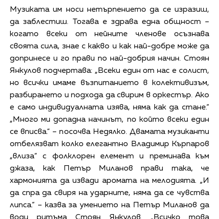
Музиката им носи нетърпението да се изразиш,
да заблестиш. Тогава е здрава една общност –
когато всеки от нейните членове осъзнава
своята сила, знае с какво и как най-добре може да
допринесе и го прави по най-добрия начин. Стоян
Янкулов подчертава: „Всеки един от нас е солист,
но всички имаме възпитанието в колективизъм,
разбирането и подхода да свирим в оркестър. Ако
е само индивидуалната изява, няма как да стане.“
„Много ми допадна начинът, по който всеки един
се вписва.“ – посочва Недялко. Двамата музиканти
отбелязват колко елегантно Владимир Кърпаров
„влиза“ с фолклорен елемент и преминава към
джаза, как Петър Миланов прави така, че
хармонията да извади аромата на мелодията. „И
да спра да свиря на ударните, няма да се чувства
липса.“ – казва за умението на Петър Миланов да
води ритъма Стоян Янкулов. „Всичко това