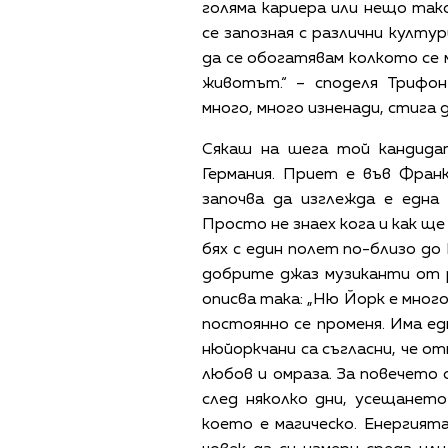
голяма кариера или нещо так
се запозная с различни култур
да се обогатявам колкото се 
животът.“ – споделя Трифо
много, много изненади, стига д
Сякаш на шега той кандида
Германия. Приет е във Фра
започва да изглежда е една
Просто не знаех кога и как щ
бях с един полет по-близо до
добрите джаз музиканти от 
описва така: „Ню Йорк е мног
постоянно се променя. Има ед
нюйоркчани са съгласни, че о
любов и омраза. За повечето 
след няколко дни, усещанет
което е магическо. Енергията