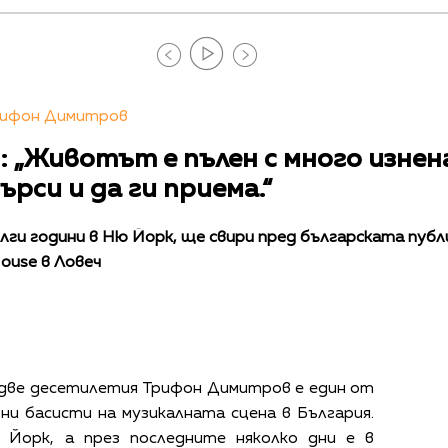
Трифон Димитров
„Животът е пълен с много изнена
търси и да ги приема.“
ги години в Ню Йорк, ще свири пред българската публи
House в Ловеч
 две десетилетия Трифон Димитров е един от
и басисти на музикалната сцена в България.
Йорк, а през последните няколко дни е в