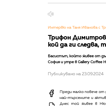
Интервю на Таня Иванова с 
Трифон Димитров: 
кой да ги следва, 
Басистът, който живее от дъл
София и утре в Gallery Coffee 
Публикувано на 23.09.2024
Преди малко повече от
най-търсените и активн
Днес той живее в Ню 