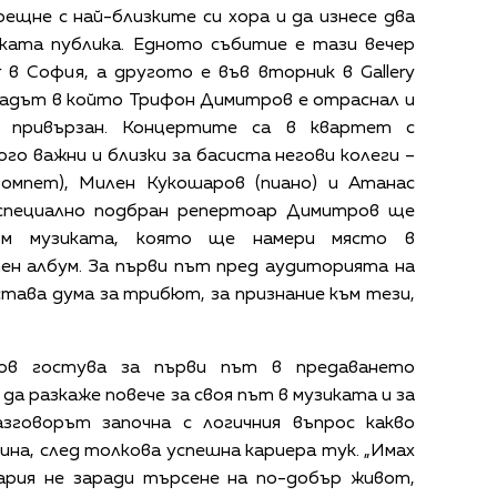
рещне с най-близките си хора и да изнесе два
ката публика. Едното събитие е тази вечер
r в София, а другото е във вторник в Gallery
градът в който Трифон Димитров е отраснал и
 привързан. Концертите са в квартет с
го важни и близки за басиста негови колеги –
ромпет), Милен Кукошаров (пиано) и Атанас
с специално подбран репертоар Димитров ще
към музиката, която ще намери място в
н албум. За първи път пред аудиторията на
става дума за трибют, за признание към тези,
ов гостува за първи път в предаването
 да разкаже повече за своя път в музиката и за
зговорът започна с логичния въпрос какво
на, след толкова успешна кариера тук. „Имах
гария не заради търсене на по-добър живот,