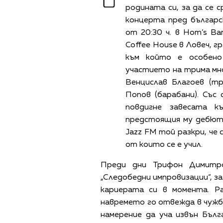
родината си, за да се с
концерта пред българс
от 20:30 ч. в Hom’s Ba
Coffee House в Ловеч, 
към който е особено
участието на трима мно
Венцислав Благоев (т
Попов (барабани). Съ
повдигне завесата 
предстоящия му дебюте
Jazz FM той разкри, че 
от които се е учил.
Преди дни Трифон Димитр
„Следобедни импровизации“, за
кариерата си в момента. Ра
навремето го отвежда в чужби
намерение да уча извън Бъл