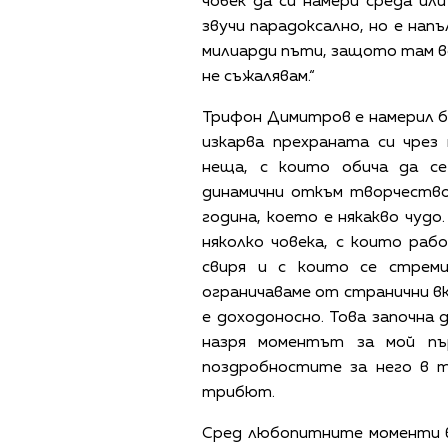
човек да си намери среда ил
звучи парадоксално, но е нап
милиарди пъти, защото там ве
не съжалявам.“
Трифон Димитров е намерил б
изкарва прехраната си чрез
неща, с които обича да се
динамични откъм творчество
година, което е някакво чудо
няколко човека, с които раб
свиря и с които се стрем
ограничаваме от странични вк
е доходоносно. Това започна д
назря моментът за мой пъ
поздробностите за него в т
трибют.
Сред любопитните моменти в