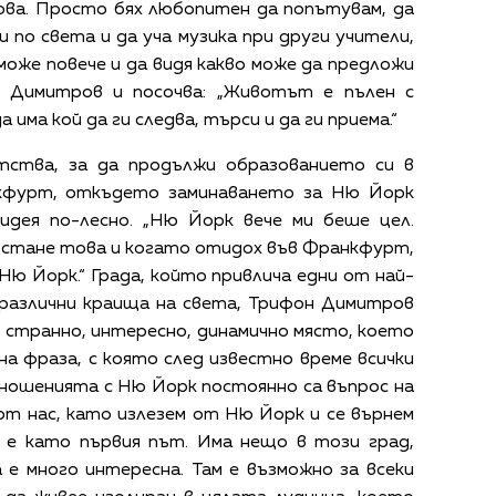
ова. Просто бях любопитен да попътувам, да
и по света и да уча музика при други учители,
може повече и да видя какво може да предложи
н Димитров и посочва: „Животът е пълен с
а има кой да ги следва, търси и да ги приема.“
тства, за да продължи образованието си в
нкфурт, откъдето заминаването за Ню Йорк
 идея по-лесно. „Ню Йорк вече ми беше цел.
е стане това и когато отидох във Франкфурт,
 Ню Йорк.“ Града, който привлича едни от най-
различни краища на света, Трифон Димитров
о странно, интересно, динамично място, което
на фраза, с която след известно време всички
тношенията с Ню Йорк постоянно са въпрос на
от нас, като излезем от Ню Йорк и се върнем
о е като първия път. Има нещо в този град,
 е много интересна. Там е възможно за всеки