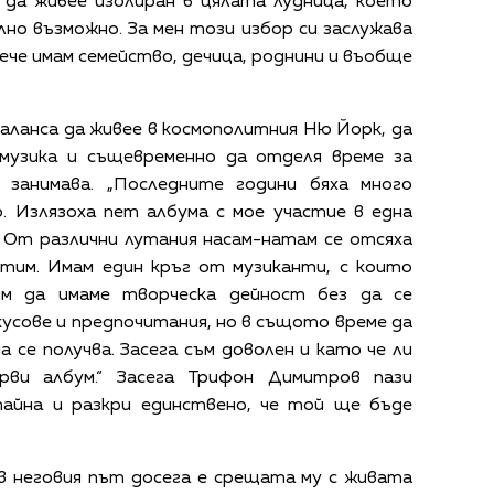
и да живее изолиран в цялата лудница, което
ълно възможно. За мен този избор си заслужава
че имам семейство, дечица, роднини и въобще
аланса да живее в космополитния Ню Йорк, да
 музика и същевременно да отделя време за
 занимава. „Последните години бяха много
. Излязоха пет албума с мое участие в една
. От различни лутания насам-натам се отсяха
отим. Имам един кръг от музиканти, с които
им да имаме творческа дейност без да се
усове и предпочитания, но в същото време да
а се получва. Засега съм доволен и като че ли
рви албум.“ Засега Трифон Димитров пази
айна и разкри единствено, че той ще бъде
 неговия път досега е срещата му с живата