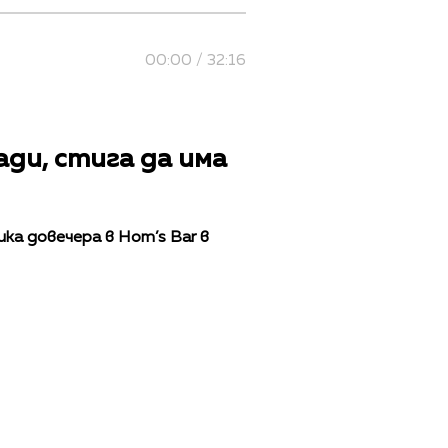
00:00 / 32:16
ди, стига да има
ка довечера в Hom’s Bar в