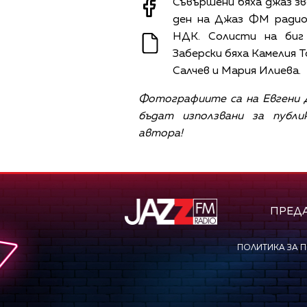
Съвършени бяха джаз зв
ден на Джаз ФМ радио
НДК. Солисти на биг 
Заберски бяха Камелия 
Салчев и Мария Илиева.
Фотографиите са на Евгени 
бъдат използвани за публи
автора!
ПРЕД
ПОЛИТИКА ЗА 