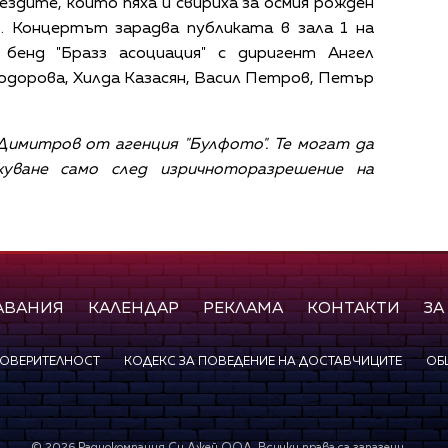
ездите, които пяха и свириха за осмия рожден
. Концертът зарадва публиката в зала 1 на
бенд "Бразз асоциация" с диригент Ангел
Тодорова, Хилда Казасян, Васил Петров, Петър
Димитров от агенция "Булфото". Те могат да
куване само след изричноторазрешение на
АВАНИЯ
КАЛЕНДАР
РЕКЛАМА
КОНТАКТИ
ЗА
ПОВЕРИТЕЛНОСТ
КОДЕКС ЗА ПОВЕДЕНИЕ НА ДОСТАВЧИЦИТЕ
ОБ