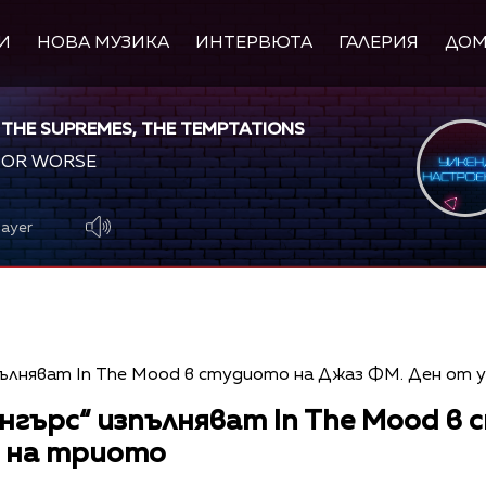
И
НОВА МУЗИКА
ИНТЕРВЮТА
ГАЛЕРИЯ
ДО
 THE SUPREMES, THE TEMPTATIONS
 OR WORSE
layer
нгърс“ изпълняват In The Mood в
а на триото