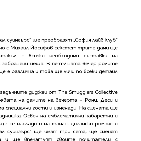
в
л суингърс“ ще преобразят „София лайв клуб“
дно с Михаил Йосифов секстет трите дами ще
ктакъл с всички необходими съставки на
а забранени неща. В петъчната вечер ролите
ще е различна и това ще личи по всеки детайл
агадъчните диджеи от The Smugglers Collective
явата на дамите на вечерта – Рони, Деси и
а специални гости и изненади. На сцената ще
аднишка. Освен на емблематични кабаретни и
ще се наслади и на танго, цигански романс и
ал суингърс“ ще имат три сета, ще сменят
а и ще впечатлят своите почитатели с