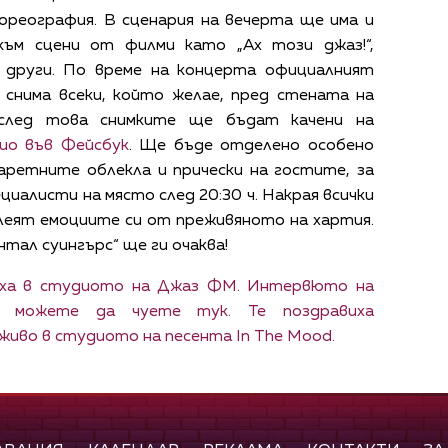
хореография. В сценария на вечерта ще има и
към сцени от филми като „Ах този джаз!“,
 и други. По време на концерта официалният
нима всеки, който желае, пред стената на
а след това снимките ще бъдат качени на
ио във Фейсбук
. Ще бъде отделено особено
аретните облекла и прически на гостите, за
циалисти на място след 20:30 ч. Накрая всички
леят емоциите си от преживяното на хартия.
тал суингърс“ ще ги очаква!
ха в студиото на Джаз ФМ. Интервюто на
 можете да чуете тук. Те поздравиха
живо в студиото на песента In The Mood.