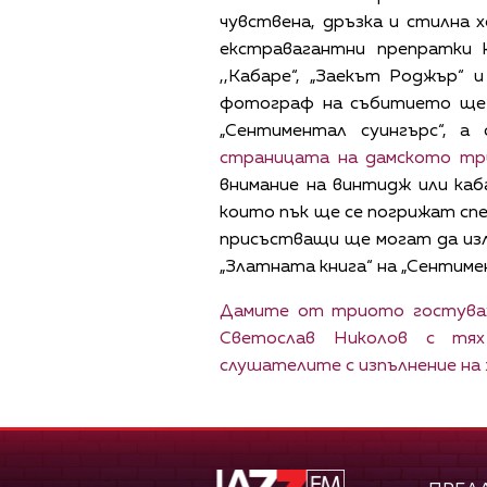
чувствена, дръзка и стилна 
екстравагантни препратки 
,,Кабаре“, „Заекът Роджър“
фотограф на събитието ще с
„Сентиментал суингърс“, 
страницата на дамското тр
внимание на винтидж или каб
които пък ще се погрижат спе
присъстващи ще могат да из
„Златната книга“ на „Сентимен
Дамите от триото гостува
Светослав Николов с тях
слушателите с изпълнение на 