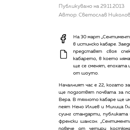
Публикувано на 29.11.2013
Автор: Светослав Николо
На 30 март „Сентимента
в истинско кабаре. Зае
представят своя спе
кабарето, в което ням
ще се сменят, епохата 
от шоуто.
Началният час е 22, когато з
ще подготвят почвата за по
Вера. В тяхното кабаре ще им
пеят Нено Илиев и Милица Гл
суинг стандарти, публиката 
френски шансон. „Сентимент
повече от четири костюм