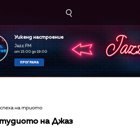
М
Уикенд настроение
Jazz FM
от 15:00 до 19:00
ПРОГРАМА
 студиото на Джаз