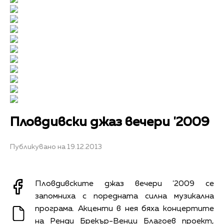
Пловдивски джаз вечери '2009
Публикувано на 19.12.2013
Пловдивските джаз вечери '2009 се
запомниха с поредната силна музикална
програма. Акценти в нея бяха концертите
на Ренди Брекър-Венци Благоев проект,