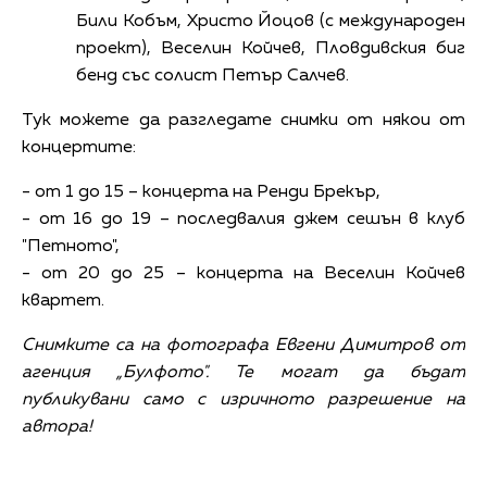
Били Кобъм, Христо Йоцов (с международен
проект), Веселин Койчев, Пловдивския биг
бенд със солист Петър Салчев.
Тук можете да разгледате снимки от някои от
концертите:
- от 1 до 15 – концерта на Ренди Брекър,
- от 16 до 19 – последвалия джем сешън в клуб
"Петното",
- от 20 до 25 – концерта на Веселин Койчев
квартет.
Снимките са на фотографа Евгени Димитров от
агенция „Булфото". Те могат да бъдат
публикувани само с изричното разрешение на
автора!